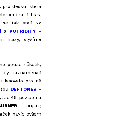
 pro desku, která
le odebral 1 hlas,
 se tak stali 2x
d
a
PUTRIDITY -
i hlasy, slyšíme
me pouze několik,
ok by zaznamenali
. Hlasovalo pro ně
 jsou
DEFTONES -
 ze 46. pozice na
BURNER
- Longing
sáček navíc ovšem