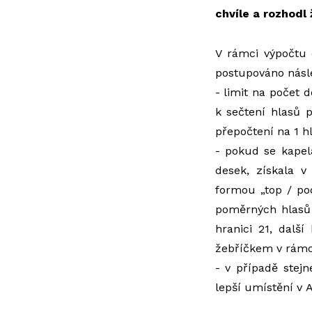
chvíle a rozhodl
V rámci výpočtu d
postupováno násle
- limit na počet 
k sečtení hlasů 
přepočtení na 1 hl
- pokud se kapel
desek, získala v
formou „top / pod
poměrných hlasů 
hranici 21, dalš
žebříčkem v rámci
- v případě stej
lepší umístění v 