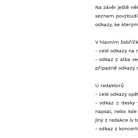
Na závěr ještě ně
seznam povzbudí
odkazy, ke kterým 
V hlavním žebříčk
- celé odkazy na 
- odkaz z alba v
případně odkazy 
U redaktorů
- celé odkazy opě
- odkaz z desky 
napsal, nebo kde
jiný z redakce (v 
- odkaz z koncert