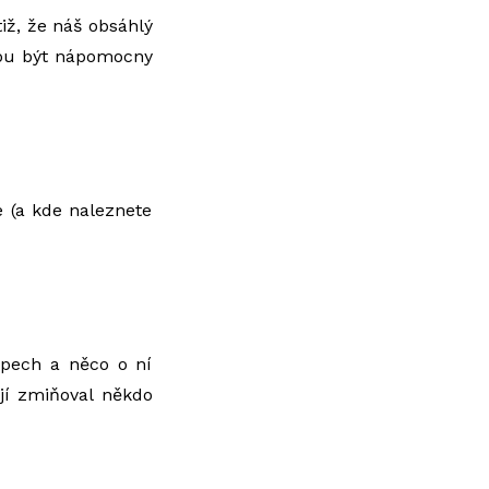
iž, že náš obsáhlý
ou být nápomocny
 (a kde naleznete
ipech a něco o ní
jí zmiňoval někdo