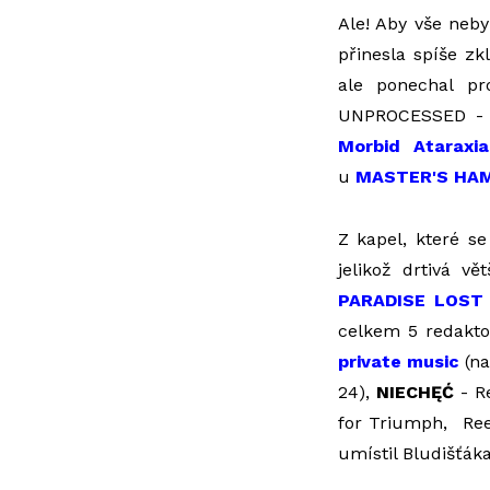
Ale! Aby vše neb
přinesla spíše zk
ale ponechal pr
UNPROCESSED 
Morbid Ataraxia
u
MASTER'S HAM
Z kapel, které s
jelikož drtivá v
PARADISE LOST 
celkem 5 redakto
private music
(na
24),
NIECHĘĆ
- Re
for Triumph, Ree
umístil Bludišťáka