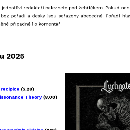
i jednotliví redaktoři naleznete pod žebříčkem. Pokud není
 bez pořadí a desky jsou seřazeny abecedně. Pořadí hlas
lněné případně i o komentář.
u 2025
recipice
(5,28)
issonance Theory
(8,00)