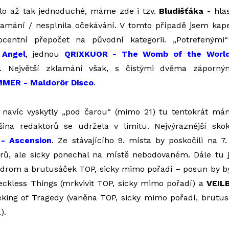
ylo až tak jednoduché, máme zde i tzv.
Bludišťáka
- hlas
lamání / nesplnila očekávání. V tomto případě jsem kape
ocentní přepočet na původní kategorii. „Potrefenými“
-
Angel
, jednou
QRIXKUOR - The Womb of the Worl
. Největší zklamání však, s čistými dvěma záporným
MER - Maldorör Disco
.
e navíc vyskytly „pod čarou“ (mimo 21) tu tentokrát má
ětšina redaktorů se udržela v limitu. Nejvýraznější sk
- Ascension
. Ze stávajícího 9. místa by poskočili na 7
rů, ale sicky ponechal na místě nebodovaném. Dále tu
drom a brutusáček TOP, sicky mimo pořadí – posun by byl
ckless Things (mrkvivit TOP, sicky mimo pořadí) a
VEIL
king of Tragedy (vaněna TOP, sicky mimo pořadí, brutu
).