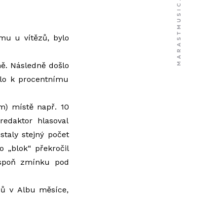
omu u vítězů, bylo
ně. Následně došlo
šlo k procentnímu
m) místě např. 10
redaktor hlasoval
staly stejný počet
 „blok“ překročil
 aspoň zmínku pod
sů v Albu měsíce,