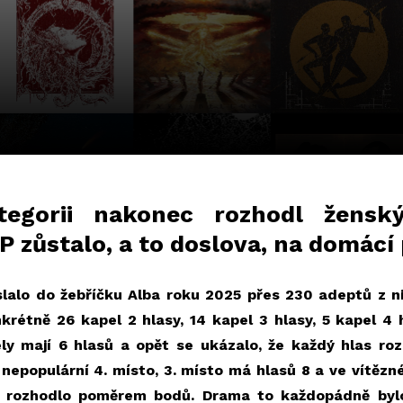
tegorii nakonec rozhodl žensk
P zůstalo, a to doslova, na domácí
lalo do žebříčku Alba roku 2025 přes 230 adeptů z n
nkrétně 26 kapel 2 hlasy, 14 kapel 3 hlasy, 5 kapel 4 
ly mají 6 hlasů a opět se ukázalo, že každý hlas ro
 nepopulární 4. místo, 3. místo má hlasů 8 a ve vítězn
ů rozhodlo poměrem bodů. Drama to každopádně byl