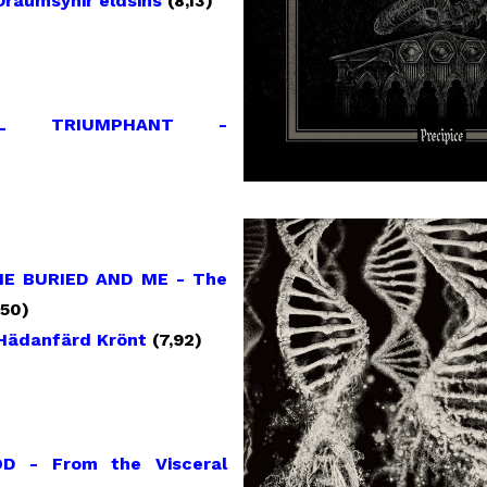
raumsýnir eldsins
(8,13)
IAL TRIUMPHANT -
E BURIED AND ME - The
,50)
Hädanfärd Krönt
(7,92)
D - From the Visceral