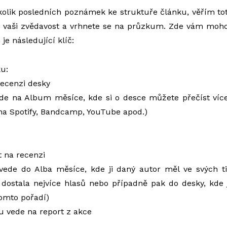
kolik posledních poznámek ke struktuře článku, věřím tot
 vaši zvědavost a vrhnete se na průzkum. Zde vám moh
je následující klíč:
u:
recenzi desky
ede na Album měsíce, kde si o desce můžete přečíst více
na Spotify, Bandcamp, YouTube apod.)
t na recenzi
vede do Alba měsíce, kde ji daný autor měl ve svých t
 dostala nejvíce hlasů nebo případně pak do desky, kde 
tomto pořadí)
u vede na report z akce