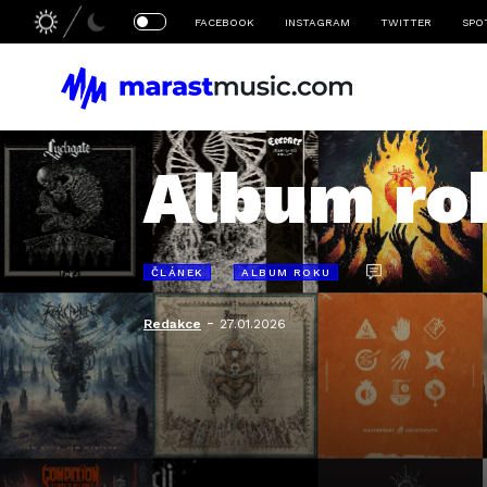
FACEBOOK
INSTAGRAM
TWITTER
SPO
Album ro
ČLÁNEK
ALBUM ROKU
-
Redakce
27.01.2026