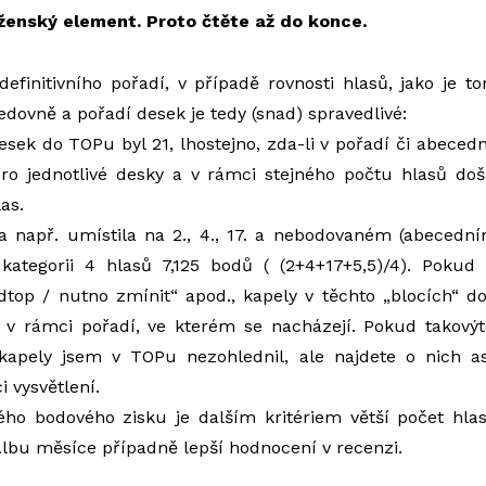
 ženský element. Proto čtěte až do konce
.
efinitivního pořadí, v případě rovnosti hlasů, jako je t
dovně a pořadí desek je tedy (snad) spravedlivé:
desek do TOPu byl 21, lhostejno, zda-li v pořadí či abeced
pro jednotlivé desky a v rámci stejného počtu hlasů do
as.
a např. umístila na 2., 4., 17. a nebodovaném (abecední
 kategorii 4 hlasů 7,125 bodů ( (2+4+17+5,5)/4). Pokud 
top / nutno zmínit“ apod., kapely v těchto „blocích“ do
v rámci pořadí, ve kterém se nacházejí. Pokud takovýto
í kapely jsem v TOPu nezohlednil, ale najdete o nich
 vysvětlení.
ného bodového zisku je dalším kritériem větší počet hla
Albu měsíce případně lepší hodnocení v recenzi.