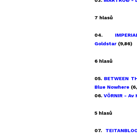
03.
MARTRÖÐ - D
7 hlasů
04.
IMPER
Goldstar
(9,86)
6 hlasů
05.
BETWEEN TH
Blue Nowhere
(6
06.
VÖRNIR - Av 
5 hlasů
07.
TEITANBLOO