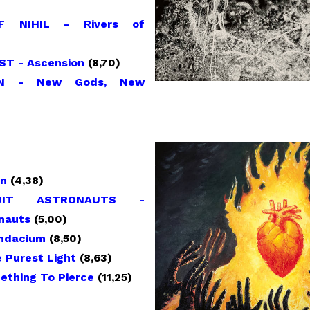
F NIHIL - Rivers of
ST - Ascension
(8,70)
ON - New Gods, New
n
(4,38)
RUIT ASTRONAUTS -
nauts
(5,00)
ndacium
(8,50)
 Purest Light
(8,63)
ething To Pierce
(11,25)