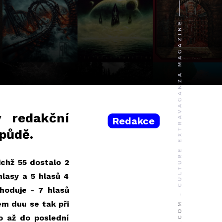
ý redakční
Redakce
 půdě.
ichž 55 dostalo 2
hlasy a 5 hlasů 4
zhoduje - 7 hlasů
ém duu se tak při
o až do poslední