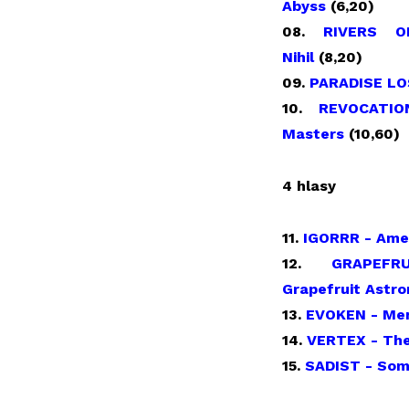
Abyss
(6,20)
08.
RIVERS O
Nihil
(8,20)
09.
PARADISE LO
10.
REVOCATI
Masters
(10,60)
4 hlasy
11.
IGORRR - Ame
12.
GRAPEF
Grapefruit Astro
13.
EVOKEN - Me
14.
VERTEX - The
15.
SADIST - Som