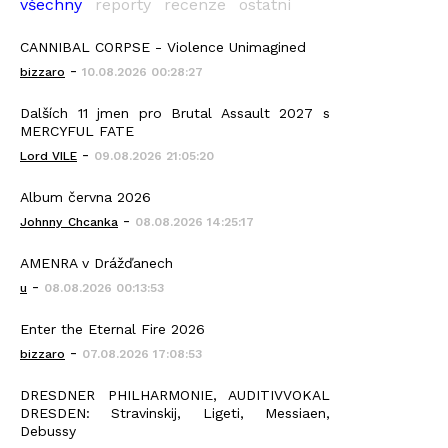
všechny
reporty
recenze
ostatní
CANNIBAL CORPSE - Violence Unimagined
-
bizzaro
10.08.2026 00:28:27
Dalších 11 jmen pro Brutal Assault 2027 s
MERCYFUL FATE
-
Lord VILE
09.08.2026 21:05:20
Album června 2026
-
Johnny_Chcanka
08.08.2026 14:25:17
AMENRA v Drážďanech
-
u
08.08.2026 00:13:53
Enter the Eternal Fire 2026
-
bizzaro
07.08.2026 17:08:53
DRESDNER PHILHARMONIE, AUDITIVVOKAL
DRESDEN: Stravinskij, Ligeti, Messiaen,
Debussy