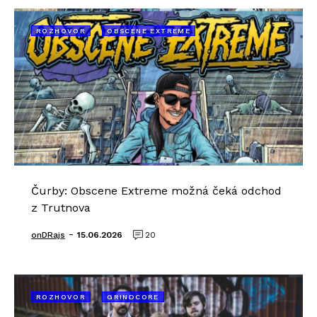
ROZHOVOR
OBSCENE EXTREME
Čurby: Obscene Extreme možná čeká odchod
z Trutnova
-
onDRajs
15.06.2026
20
ROZHOVOR
GRINDCORE