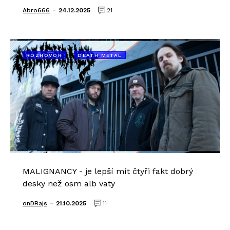
-
Abro666
24.12.2025
21
ROZHOVOR
DEATH METAL
MALIGNANCY - je lepší mít čtyři fakt dobrý
desky než osm alb vaty
-
onDRajs
21.10.2025
11