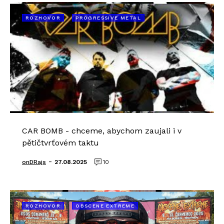
ROZHOVOR
PROGRESSIVE METAL
CAR BOMB - chceme, abychom zaujali i v
pětičtvrťovém taktu
-
onDRajs
27.08.2025
10
ROZHOVOR
OBSCENE EXTREME