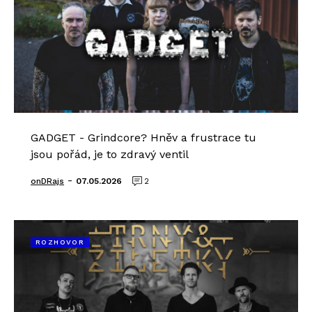
GADGET - Grindcore? Hněv a frustrace tu
jsou pořád, je to zdravý ventil
-
onDRajs
07.05.2026
2
ROZHOVOR