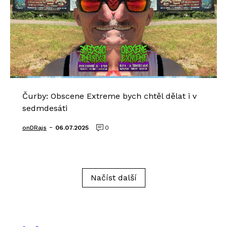
Čurby: Obscene Extreme bych chtěl dělat i v
sedmdesáti
-
onDRajs
06.07.2025
0
Načíst další