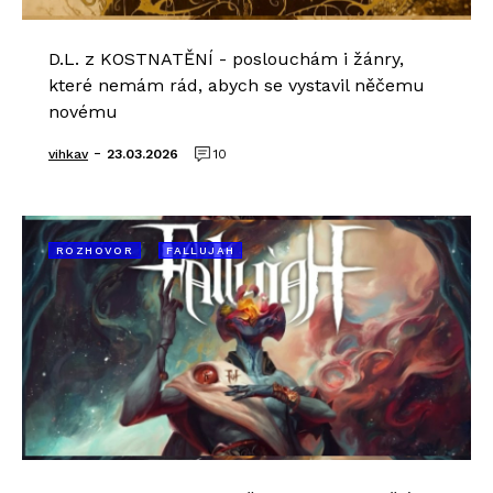
D.L. z KOSTNATĚNÍ - poslouchám i žánry,
které nemám rád, abych se vystavil něčemu
novému
-
vihkav
23.03.2026
10
ROZHOVOR
FALLUJAH