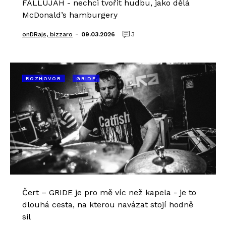
FALLUJAH - nechci tvořit hudbu, jako dělá
McDonald’s hamburgery
-
onDRajs, bizzaro
09.03.2026
3
ROZHOVOR
GRIDE
Čert – GRIDE je pro mě víc než kapela - je to
dlouhá cesta, na kterou navázat stojí hodně
sil