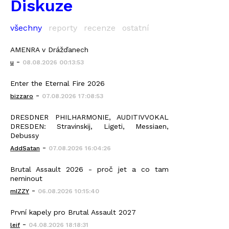
Diskuze
všechny
reporty
recenze
ostatní
AMENRA v Drážďanech
-
u
08.08.2026 00:13:53
Enter the Eternal Fire 2026
-
bizzaro
07.08.2026 17:08:53
DRESDNER PHILHARMONIE, AUDITIVVOKAL
DRESDEN: Stravinskij, Ligeti, Messiaen,
Debussy
-
AddSatan
07.08.2026 16:04:26
Brutal Assault 2026 - proč jet a co tam
neminout
-
mIZZY
06.08.2026 10:15:40
První kapely pro Brutal Assault 2027
-
leif
04.08.2026 18:18:31