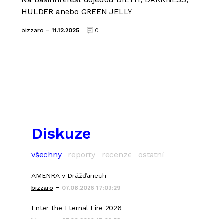
HULDER anebo GREEN JELLY
-
bizzaro
11.12.2025
0
Diskuze
všechny
reporty
recenze
ostatní
AMENRA v Drážďanech
-
bizzaro
07.08.2026 17:09:29
Enter the Eternal Fire 2026