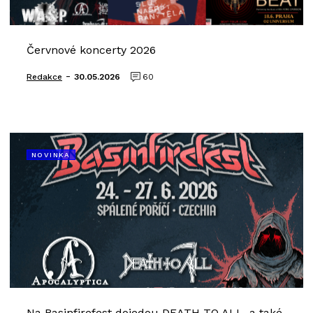
Červnové koncerty 2026
-
Redakce
30.05.2026
60
NOVINKA
Na Basinfirefest dojedou DEATH TO ALL, a také