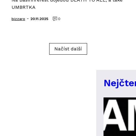
UMBRTKA
-
bizzaro
20.11.2025
0
Načíst další
Nejčte