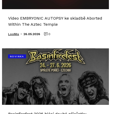
Video EMBRYONIC AUTOPSY ke skladbě Aborted
Within The Aztec Temple
-
LooMis
26.05.2026
0
NOVINKA
Basinfirefest 2026 hlásí druhé přírůstky