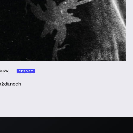
2026
REPORT
ážďanech