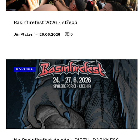
Basinfirefest 2026 - středa
-
Jiří Platzer
26.06.2026
0
NOVINKA
Na Basinfirefest dojedou DIETH, DARKNESS,