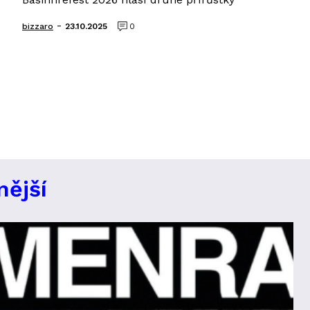
-
bizzaro
23.10.2025
0
nější