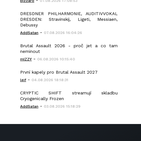
-
bizzaro
07.08.2026 17:08:53
DRESDNER PHILHARMONIE, AUDITIVVOKAL
DRESDEN: Stravinskij, Ligeti, Messiaen,
Debussy
-
AddSatan
07.08.2026 16:04:26
Brutal Assault 2026 - proč jet a co tam
neminout
-
mIZZY
06.08.2026 10:15:40
První kapely pro Brutal Assault 2027
-
leif
04.08.2026 18:18:31
CRYPTIC SHIFT streamují skladbu
Cryogenically Frozen
-
AddSatan
03.08.2026 15:18:29