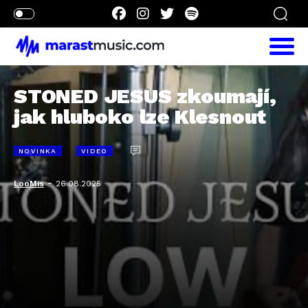
STONED JESUS zkoumají,
jak hluboko lze Klesnout
NOVINKA
VIDEO
-
LooMis
26.08.2025