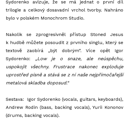
Sydorenko avizuje, že se má jednat o první díl
trilogie a celkový dosavadní vrchol tvorby. Nahráno
bylo v polském Monochrom Studio.
Nakolik se zprogresivněl přístup Stoned Jesus
k hudbě můžete posoudit z prvního singlu, který se
textově zaobírá „být dobrým“. Více opět Igor
Sydorenko:
„Low je o snaze, ale neúspěchu,
uspokojit všechny. Frustrace nakonec exploduje
uprostřed písně a stává se z ní naše nejpřímočařejší
metalová skladba doposud.“
Sestava: Igor Sydorenko (vocals, guitars, keyboards),
Andrew Rodin (bass, backing vocals), Yurii Kononov
(drums, backing vocals).