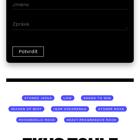
STONED JESUS
LOW
SONGS TO SUN
SEASON OF MIST
IGOR SYDORENKO
STONER ROCK
PSYCHEDELIC ROCK
HEAVY PROGRESSIVE ROCK