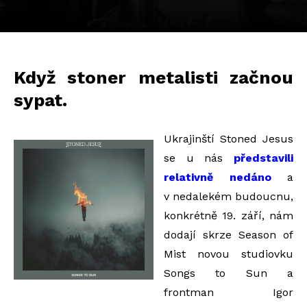
Když stoner metalisti začnou
sypat.
Ukrajinští Stoned Jesus
se u nás
představili
relativně nedáno
a
v nedalekém budoucnu,
konkrétně 19. září, nám
dodají skrze Season of
Mist novou studiovku
Songs to Sun a
frontman Igor