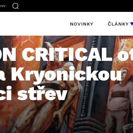
TIFY
NOVINKY
ČLÁNKY
N CRITICAL ot
a Kryonickou
i střev