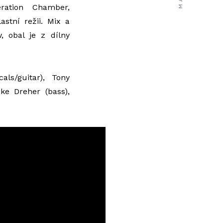
ration Chamber,
lastní režii. Mix a
, obal je z dílny
als/guitar), Tony
ke Dreher (bass),