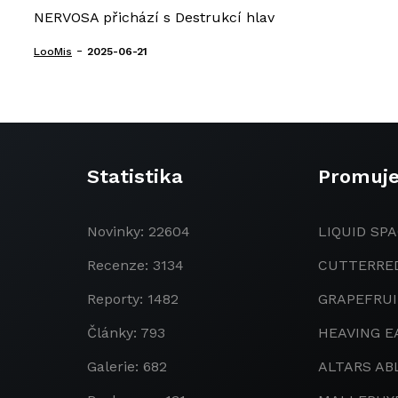
NERVOSA přichází s Destrukcí hlav
-
LooMis
2025-06-21
Statistika
Promuj
Novinky: 22604
LIQUID SPA
Recenze: 3134
CUTTERRE
Reporty: 1482
GRAPEFRU
Články: 793
HEAVING E
Galerie: 682
ALTARS AB