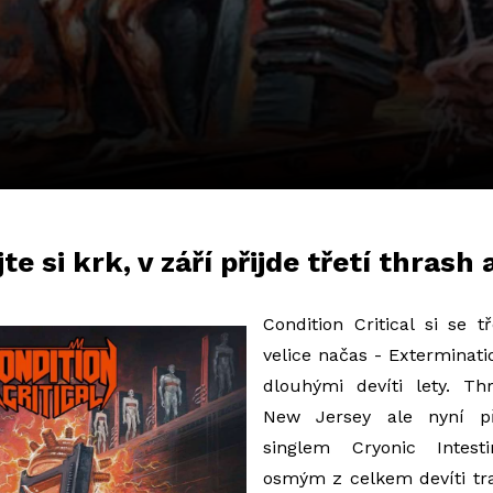
e si krk, v září přijde třetí thrash 
Condition Critical si se t
velice načas - Exterminati
dlouhými devíti lety.
Thr
New Jersey ale nyní p
singlem Cryonic Intesti
osmým z celkem devíti tr