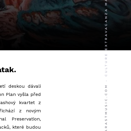
atak.
řetí deskou dávali
on Plan vyšla před
ashový kvartet z
řichází z novým
nal Preservation,
acků, které budou