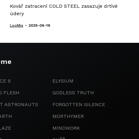
Kovář zatracení COLD STEEL zasazuje drtivé
údery
-
LooMis
2025-06-19
eme
CE 9
ELYSIUM
D FLESH
GODLESS TRUTH
IT ASTRONAUTS
FORGOTTEN SILENCE
ARTH
MORTHYMER
LAZE
MINDWORK