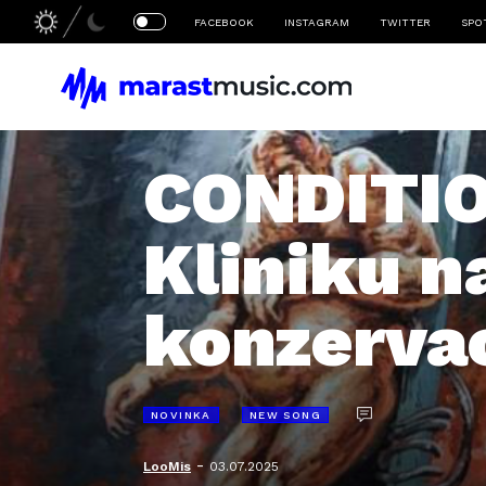
FACEBOOK
INSTAGRAM
TWITTER
SPO
CONDITIO
Kliniku n
konzervac
NOVINKA
NEW SONG
-
LooMis
03.07.2025