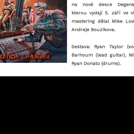
na nové desce Degene
kterou vydají 5. září ve v
mastering dělal Mike Low
Andreje Bouzikova.
Sestava: Ryan Taylor (voc
Barhoum (lead guitar), Mi
Ryan Donato (drums).