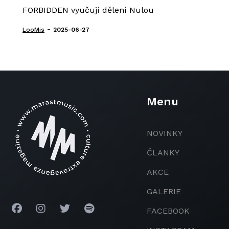
FORBIDDEN vyučují dělení Nulou
-
LooMis
2025-06-27
Menu
NOVINKY
ČLANKY
AKCE
GALERIE
FACEBOOK