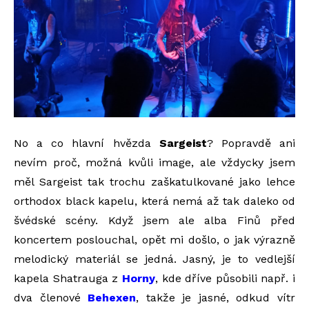
No a co hlavní hvězda
Sargeist
? Popravdě ani
nevím proč, možná kvůli image, ale vždycky jsem
měl Sargeist tak trochu zaškatulkované jako lehce
orthodox black kapelu, která nemá až tak daleko od
švédské scény. Když jsem ale alba Finů před
koncertem poslouchal, opět mi došlo, o jak výrazně
melodický materiál se jedná. Jasný, je to vedlejší
kapela Shatrauga z
Horny
, kde dříve působili např. i
dva členové
Behexen
, takže je jasné, odkud vítr