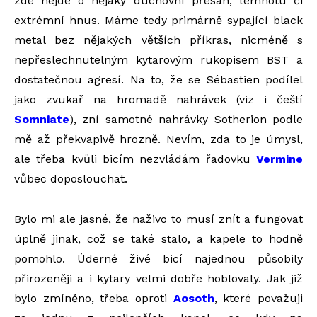
zde nejde o nějaký duchovní přesah, temnotu či
extrémní hnus. Máme tedy primárně sypající black
metal bez nějakých větších příkras, nicméně s
nepřeslechnutelným kytarovým rukopisem BST a
dostatečnou agresí. Na to, že se Sébastien podílel
jako zvukař na hromadě nahrávek (viz i čeští
Somniate
), zní samotné nahrávky Sotherion podle
mě až překvapivě hrozně. Nevím, zda to je úmysl,
ale třeba kvůli bicím nezvládám řadovku
Vermine
vůbec doposlouchat.
Bylo mi ale jasné, že naživo to musí znít a fungovat
úplně jinak, což se také stalo, a kapele to hodně
pomohlo. Úderné živé bicí najednou působily
přirozeněji a i kytary velmi dobře hoblovaly. Jak již
bylo zmíněno, třeba oproti
Aosoth
, které považuji