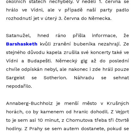
okolních státech nechyběly. V neděli 1. června se
hrálo ve Vídni, ale v případě naší party padlo
rozhodnutí jet v úterý 3. června do Německa.
Satanužel, hned ráno přišla informace, že
Barshasketh
kvůli zranění bubeníka nezahrají. Ze
stejného důvodu kapela zrušila své koncerty také ve
Vídni a Budapešti. Německý gig až do poslední
chvíle odpískán nebyl, ale nakonec i zde hráli pouze
Sargeist se Sotherion. Náhradu se sehnat
nepodařilo.
Annaberg-Buchholz je menší město v Krušných
horách, co by kamenem od hranic dohodil. Z Vejprt
to je sem asi 10 minut, z Chomutova třeba tři čtvrtě
hodiny. Z Prahy se sem autem dostanete, pokud se