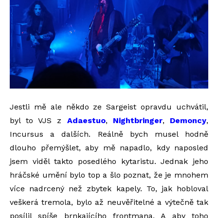
Jestli mě ale někdo ze Sargeist opravdu uchvátil,
byl to VJS z
Adaestuo
,
Nightbringer
,
Demoncy
,
Incursus a dalších. Reálně bych musel hodně
dlouho přemýšlet, aby mě napadlo, kdy naposled
jsem viděl takto posedlého kytaristu. Jednak jeho
hráčské umění bylo top a šlo poznat, že je mnohem
více nadrcený než zbytek kapely. To, jak hobloval
veškerá tremola, bylo až neuvěřitelné a výtečně tak
posílil spíše brnkajícího frontmana. A aby toho