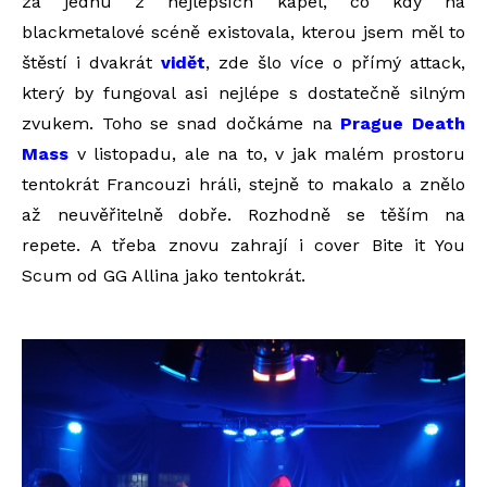
za jednu z nejlepších kapel, co kdy na
blackmetalové scéně existovala, kterou jsem měl to
štěstí i dvakrát
vidět
, zde šlo více o přímý attack,
který by fungoval asi nejlépe s dostatečně silným
zvukem. Toho se snad dočkáme na
Prague Death
Mass
v listopadu, ale na to, v jak malém prostoru
tentokrát Francouzi hráli, stejně to makalo a znělo
až neuvěřitelně dobře. Rozhodně se těším na
repete. A třeba znovu zahrají i cover Bite it You
Scum od GG Allina jako tentokrát.