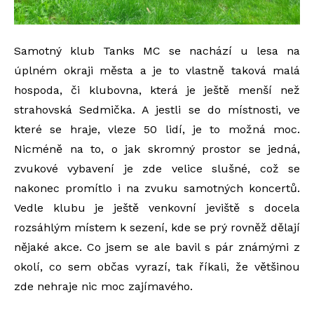
Samotný klub Tanks MC se nachází u lesa na
úplném okraji města a je to vlastně taková malá
hospoda, či klubovna, která je ještě menší než
strahovská Sedmička. A jestli se do místnosti, ve
které se hraje, vleze 50 lidí, je to možná moc.
Nicméně na to, o jak skromný prostor se jedná,
zvukové vybavení je zde velice slušné, což se
nakonec promítlo i na zvuku samotných koncertů.
Vedle klubu je ještě venkovní jeviště s docela
rozsáhlým místem k sezení, kde se prý rovněž dělají
nějaké akce. Co jsem se ale bavil s pár známými z
okolí, co sem občas vyrazí, tak říkali, že většinou
zde nehraje nic moc zajímavého.