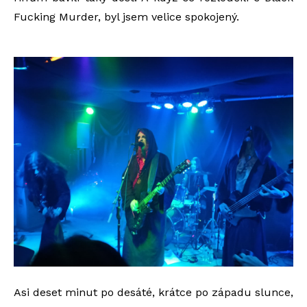
Fucking Murder, byl jsem velice spokojený.
Asi deset minut po desáté, krátce po západu slunce,