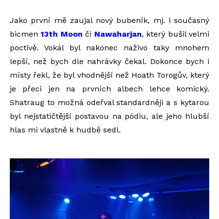
Jako první mě zaujal nový bubeník, mj. i současný
bicmen
13th Moon
či
Nawaharjan
, který bušil velmi
poctivě. Vokál byl nakonec naživo taky mnohem
lepší, než bych dle nahrávky čekal. Dokonce bych i
místy řekl, že byl vhodnější než Hoath Torogův, který
je přeci jen na prvních albech lehce komický.
Shatraug to možná odeřval standardněji a s kytarou
byl nejstatičtější postavou na pódiu, ale jeho hlubší
hlas mi vlastně k hudbě sedl.