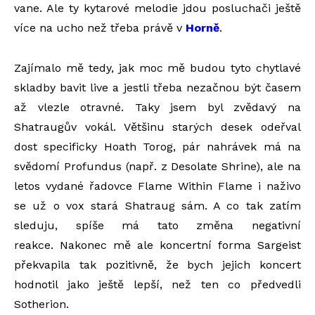
vane. Ale ty kytarové melodie jdou posluchači ještě
více na ucho než třeba právě v
Horně
.
Zajímalo mě tedy, jak moc mě budou tyto chytlavé
skladby bavit live a jestli třeba nezačnou být časem
až vlezle otravné. Taky jsem byl zvědavý na
Shatraugův vokál. Většinu starých desek odeřval
dost specificky Hoath Torog, pár nahrávek má na
svědomí Profundus (např. z Desolate Shrine), ale na
letos vydané řadovce Flame Within Flame i naživo
se už o vox stará Shatraug sám. A co tak zatím
sleduju, spíše má tato změna negativní
reakce.
Nakonec mě ale koncertní forma Sargeist
překvapila tak pozitivně, že bych jejich koncert
hodnotil jako ještě lepší, než ten co předvedli
Sotherion.