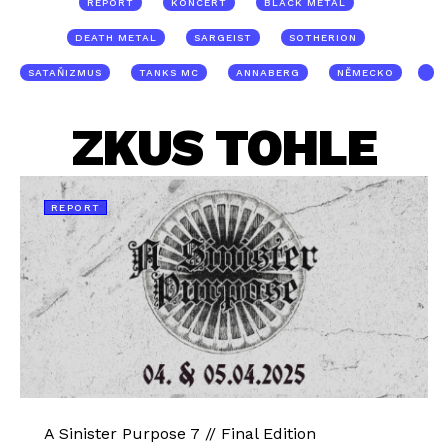
REPORT
KONCERT
BLACK METAL
DEATH METAL
SARGEIST
SOTHERION
SATAŇIZMUS
TANKS MC
ANNABERG
NĚMECKO
ZKUS TOHLE
REPORT
A Sinister Purpose 7 // Final Edition