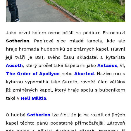
Jako první kolem osmé přišli na pódium Francouzi
Sotherion
. Papírově sice mladá kapela, kde ale
hraje hromada hudebníků ze známých kapel. Hlavní
její tváří je BST, svého času skladatel a kytarista
Aosoth
, který prošel také kapelami jako
Antaeus
, VI,
The Order of Apollyon
nebo
Aborted
. Naživo mu s
kytarou vypomáhá také Saroth, rovněž člen většiny
již zmíněných kapel, který hraje spolu s bubeníkem
také v
Hell Militia
.
O hudbě
Sotherion
lze říct, že je na rozdíl od jiných
kapel těchto pánů podstatně přímočařejší. Zároveň