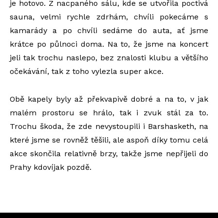
je hotovo. Z nacpaného sálu, kde se utvořila poctivá
sauna, velmi rychle zdrhám, chvíli pokecáme s
kamarády a po chvíli sedáme do auta, ať jsme
krátce po půlnoci doma. Na to, že jsme na koncert
jeli tak trochu naslepo, bez znalosti klubu a většího
očekávání, tak z toho vylezla super akce.
Obě kapely byly až překvapivě dobré a na to, v jak
malém prostoru se hrálo, tak i zvuk stál za to.
Trochu škoda, že zde nevystoupili i Barshasketh, na
které jsme se rovněž těšili, ale aspoň díky tomu celá
akce skončila relativně brzy, takže jsme nepřijeli do
Prahy kdovíjak pozdě.