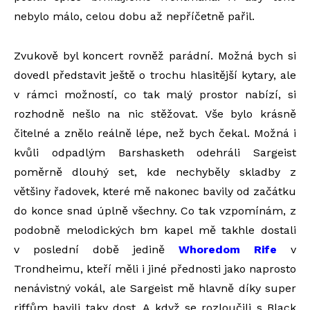
nebylo málo, celou dobu až nepříčetně pařil.
Zvukově byl koncert rovněž parádní. Možná bych si
dovedl představit ještě o trochu hlasitější kytary, ale
v rámci možností, co tak malý prostor nabízí, si
rozhodně nešlo na nic stěžovat. Vše bylo krásně
čitelné a znělo reálně lépe, než bych čekal. Možná i
kvůli odpadlým Barshasketh odehráli Sargeist
poměrně dlouhý set, kde nechyběly skladby z
většiny řadovek, které mě nakonec bavily od začátku
do konce snad úplně všechny. Co tak vzpomínám, z
podobně melodických bm kapel mě takhle dostali
v poslední době jedině
Whoredom Rife
v
Trondheimu, kteří měli i jiné přednosti jako naprosto
nenávistný vokál, ale Sargeist mě hlavně díky super
riffům bavili taky dost. A když se rozloučili s Black