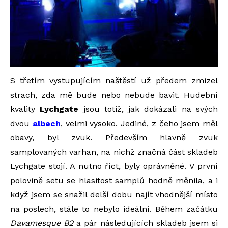
S třetím vystupujícím naštěstí už předem zmizel
strach, zda mě bude nebo nebude bavit. Hudební
kvality
Lychgate
jsou totiž, jak dokázali na svých
dvou
albech
, velmi vysoko. Jediné, z čeho jsem měl
obavy, byl zvuk. Především hlavně zvuk
samplovaných varhan, na nichž značná část skladeb
Lychgate stojí. A nutno říct, byly oprávněné. V první
polovině setu se hlasitost samplů hodně měnila, a i
když jsem se snažil delší dobu najít vhodnější místo
na poslech, stále to nebylo ideální. Během začátku
Davamesque B2
a pár následujících skladeb jsem si