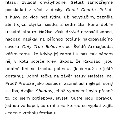
hlasu, zvládal chvályhodně. Setlist samozřejmě
poskládali z věcí z desky
Ghost Chants
. Pořadí
z hlavy po více než týdnu už nevytlačím, zazněla
ale trojka, čtyřka, šestka a sedmička, která dobře
uzavírá album. Naživo však
Arrival
neznačil konec,
naopak nalákal na příchod totálně nakopávajícího
coveru
Only True Believers
od Švédů Armagedda.
Věřím tomu, že kdyby jej zahráli u nás, tak během
něj v kotli poteče krev. Škoda, že Rakušáci jsou
totálně líní se trochu pohnout (k čemuž se ještě
dostanu). Dobrá tečka na závěr setu? Naštěstí ne.
Proč? Protože jako poslední zazněl asi nejlepší song
z alba, dvojka
Shadow
, jehož vyhrocení bylo přesně
to, co jsem potřeboval slyšet. Outre jsou opravdu
jednou za kapel, co umí a na kterou se vyplatí zajít.
Jeden z vrcholů festivalu.