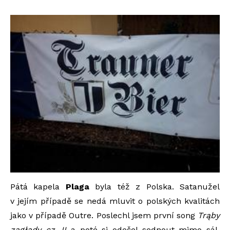
Pátá kapela
Plaga
byla též z Polska. Satanužel
v jejím případě se nedá mluvit o polských kvalitách
jako v případě Outre. Poslechl jsem první song
Trąby
zagłady cz. II
a poté si odešel sednout mimo sál,