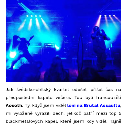
Jak švédsko-chilský kvartet odešel, přišel čas na
předposlední kapelu večera. Tou byli francouzští
Aosoth
. Ty, když jsem viděl
loni na Brutal Assaultu
,
mi vyloženě vyrazili dech, jelikož patří mezi top 5
blackmetalových kapel, které jsem kdy viděl. Tajně