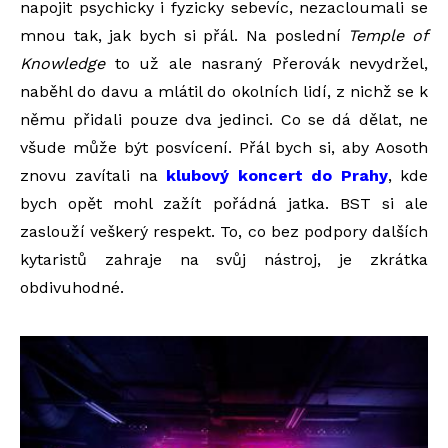
napojit psychicky i fyzicky sebevíc, nezacloumali se
mnou tak, jak bych si přál. Na poslední
Temple of
Knowledge
to už ale nasraný Přerovák nevydržel,
naběhl do davu a mlátil do okolních lidí, z nichž se k
němu přidali pouze dva jedinci. Co se dá dělat, ne
všude může být posvícení. Přál bych si, aby Aosoth
znovu zavítali na
klubový koncert do Prahy
, kde
bych opět mohl zažít pořádná jatka. BST si ale
zaslouží veškerý respekt. To, co bez podpory dalších
kytaristů zahraje na svůj nástroj, je zkrátka
obdivuhodné.