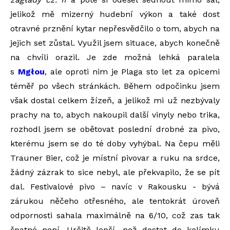
jelikož mě mizerný hudební výkon a také dost
otravné prznění kytar nepřesvědčilo o tom, abych na
jejich set zůstal. Využil jsem situace, abych konečně
na chvíli orazil. Je zde možná lehká paralela
s
Mgłou
, ale oproti nim je Plaga sto let za opicemi
téměř po všech stránkách. Během odpočinku jsem
však dostal celkem žízeň, a jelikož mi už nezbývaly
prachy na to, abych nakoupil další vinyly nebo trika,
rozhodl jsem se obětovat poslední drobné za pivo,
kterému jsem se do té doby vyhýbal. Na čepu měli
Trauner Bier, což je místní pivovar a ruku na srdce,
žádný zázrak to sice nebyl, ale překvapilo, že se pít
dal. Festivalové pivo – navíc v Rakousku - bývá
zárukou něčeho otřesného, ale tentokrát úroveň
odpornosti sahala maximálně na 6/10, což zas tak
špatné není. Určitě lepší, než dostat do kelímku