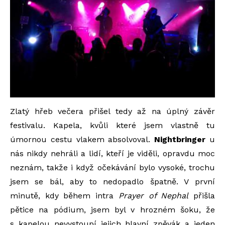
Zlatý hřeb večera přišel tedy až na úplný závěr
festivalu. Kapela, kvůli které jsem vlastně tu
úmornou cestu vlakem absolvoval.
Nightbringer
u
nás nikdy nehráli a lidí, kteří je viděli, opravdu moc
neznám, takže i když očekávání bylo vysoké, trochu
jsem se bál, aby to nedopadlo špatně. V první
minutě, kdy během intra
Prayer of Nephal
přišla
pětice na pódium, jsem byl v hrozném šoku, že
s kapelou nevystoupí jejich hlavní zpěvák a jeden