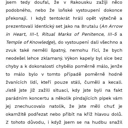
jsem tedy doufal, že v Rakousku zažiji něco
podobného, nebo že loňské vystoupení dokonce
překonají. I když tentokrát hráli opět výtečně a
prezentovali identický set jako na Brutalu (
An Arrow
in Heart
,
III-1
,
Ritual Marks of Penitence
,
III-5
a
Temple of Knowledge
), do vystoupení dali všechno a
zvuk také neměli špatný, nemohu říci, že bych
neodešel lehce zklamaný. Výkon kapely byl sice bez
chyby a k dokonalosti chybělo poměrně málo, jenže
to málo bylo v tomto případě poměrně hodně
žvanících lidí, kteří pouze stáli, čuměli a kecali.
Jistě jste již zažili situaci, kdy jste byli na fakt
parádním koncertu a několik pindajících pipek vám
jej znechucovalo natolik, že jste měli chuť je
okamžitě podřezat nebo přibít na kříž hlavou dolů.
Z tohoto důvodu, i když jsem se na hudbu snažil