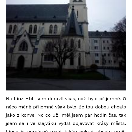
Na Linz Hbf jsem dorazil včas, což bylo příjemné. O
něco méně příjemné však bylo, že tou dobou chcalo
jako z konve. No co už, měl jsem pár hodin čas, tak
jsem se i ve slejváku vydal objevovat krásy města.
Linec je poměrně malý, takže pokud chcete projít