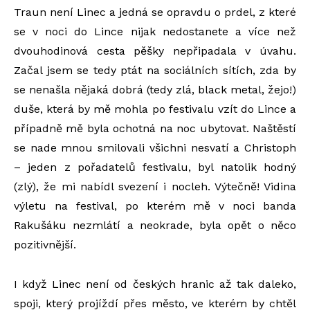
Traun není Linec a jedná se opravdu o prdel, z které
se v noci do Lince nijak nedostanete a více než
dvouhodinová cesta pěšky nepřipadala v úvahu.
Začal jsem se tedy ptát na sociálních sítích, zda by
se nenašla nějaká dobrá (tedy zlá, black metal, žejo!)
duše, která by mě mohla po festivalu vzít do Lince a
případně mě byla ochotná na noc ubytovat. Naštěstí
se nade mnou smilovali všichni nesvatí a Christoph
– jeden z pořadatelů festivalu, byl natolik hodný
(zlý), že mi nabídl svezení i nocleh. Výtečně! Vidina
výletu na festival, po kterém mě v noci banda
Rakušáku nezmlátí a neokrade, byla opět o něco
pozitivnější.
I když Linec není od českých hranic až tak daleko,
spoji, který projíždí přes město, ve kterém by chtěl