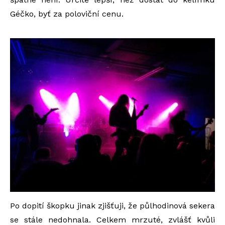
Géčko, byť za poloviční cenu.
Po dopití škopku jinak zjišťuji, že půlhodinová sekera
se stále nedohnala. Celkem mrzuté, zvlášť kvůli