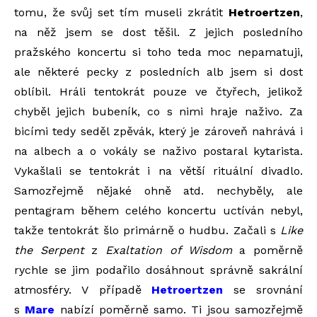
tomu, že svůj set tím museli zkrátit
Hetroertzen
,
na něž jsem se dost těšil. Z jejich posledního
pražského koncertu si toho teda moc nepamatuji,
ale některé pecky z posledních alb jsem si dost
oblíbil. Hráli tentokrát pouze ve čtyřech, jelikož
chyběl jejich bubeník, co s nimi hraje naživo. Za
bicími tedy seděl zpěvák, který je zároveň nahrává i
na albech a o vokály se naživo postaral kytarista.
Vykašlali se tentokrát i na větší rituální divadlo.
Samozřejmě nějaké ohně atd. nechyběly, ale
pentagram během celého koncertu uctíván nebyl,
takže tentokrát šlo primárně o hudbu. Začali s
Like
the Serpent
z
Exaltation of Wisdom
a poměrně
rychle se jim podařilo dosáhnout správně sakrální
atmosféry. V případě
Hetroertzen
se srovnání
s
Mare
nabízí poměrně samo. Ti jsou samozřejmě