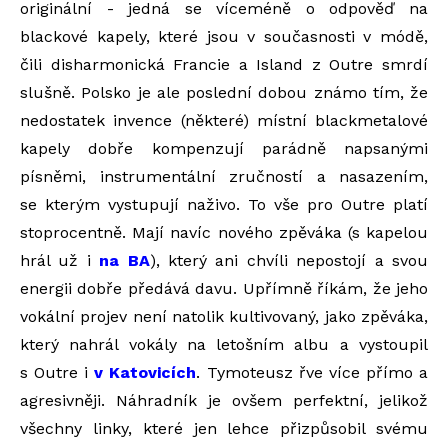
originální - jedná se víceméně o odpověď na
blackové kapely, které jsou v současnosti v módě,
čili disharmonická Francie a Island z Outre smrdí
slušně. Polsko je ale poslední dobou známo tím, že
nedostatek invence (některé) místní blackmetalové
kapely dobře kompenzují parádně napsanými
písněmi, instrumentální zručností a nasazením,
se kterým vystupují naživo. To vše pro Outre platí
stoprocentně. Mají navíc nového zpěváka (s kapelou
hrál už i
na BA
), který ani chvíli nepostojí a svou
energii dobře předává davu. Upřímně říkám, že jeho
vokální projev není natolik kultivovaný, jako zpěváka,
který nahrál vokály na letošním albu a vystoupil
s Outre i
v Katovicích
. Tymoteusz řve více přímo a
agresivněji. Náhradník je ovšem perfektní, jelikož
všechny linky, které jen lehce přizpůsobil svému