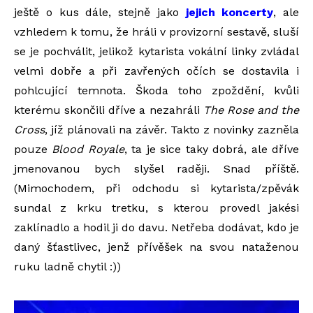
ještě o kus dále, stejně jako
jejich koncerty
, ale
vzhledem k tomu, že hráli v provizorní sestavě, sluší
se je pochválit, jelikož kytarista vokální linky zvládal
velmi dobře a při zavřených očích se dostavila i
pohlcující temnota. Škoda toho zpoždění, kvůli
kterému skončili dříve a nezahráli
The Rose and the
Cross
, jíž plánovali na závěr. Takto z novinky zazněla
pouze
Blood Royale
, ta je sice taky dobrá, ale dříve
jmenovanou bych slyšel raději. Snad příště.
(Mimochodem, při odchodu si kytarista/zpěvák
sundal z krku tretku, s kterou provedl jakési
zaklínadlo a hodil ji do davu. Netřeba dodávat, kdo je
daný šťastlivec, jenž přívěšek na svou nataženou
ruku ladně chytil :))