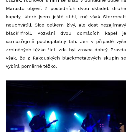
otázek; rozhovor s ním se snad v dohledné době na
Marastu objeví. Z posledních dvou skladeb druhé
kapely, které jsem ještě stihl, mě však Stormnatt
neuchvátili. Sice celkem živý, ale dost nezajímavý
black’n’roll. Pozvání dvou domácích kapel je
samozřejmě pochopitelný tah. Jen v případě výše
zmíněných těžko říct, zda byl zrovna dobrý. Pravda
však, že z Rakouských blackmetalových skupin se
vybírá poměrně těžko.