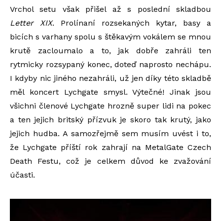
Vrchol setu však přišel až s poslední skladbou
Letter XIX
. Prolínaní rozsekaných kytar, basy a
bicích s varhany spolu s štěkavým vokálem se mnou
krutě zacloumalo a to, jak dobře zahráli ten
rytmicky rozsypaný konec, doteď naprosto nechápu.
I kdyby nic jiného nezahráli, už jen díky této skladbě
měl koncert Lychgate smysl. Výtečné! Jinak jsou
všichni členové Lychgate hrozně super lidi na pokec
a ten jejich britský přízvuk je skoro tak krutý, jako
jejich hudba. A samozřejmě sem musím uvést i to,
že Lychgate příští rok zahrají na MetalGate Czech
Death Festu, což je celkem důvod ke zvažování
účasti.