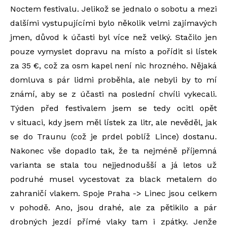
Noctem festivalu. Jelikož se jednalo o sobotu a mezi
dalšími vystupujícími bylo několik velmi zajímavých
jmen, důvod k účasti byl více než velký. Stačilo jen
pouze vymyslet dopravu na místo a pořídit si lístek
za 35 €, což za osm kapel není nic hrozného. Nějaká
domluva s pár lidmi proběhla, ale nebyli by to mí
známí, aby se z účasti na poslední chvíli vykecali.
Týden před festivalem jsem se tedy ocitl opět
v situaci, kdy jsem měl lístek za litr, ale nevěděl, jak
se do Traunu (což je prdel poblíž Lince) dostanu.
Nakonec vše dopadlo tak, že ta nejméně příjemná
varianta se stala tou nejjednodušší a já letos už
podruhé musel vycestovat za black metalem do
zahraničí vlakem. Spoje Praha -> Linec jsou celkem
v pohodě. Ano, jsou drahé, ale za pětikilo a pár
drobných jezdí přímé vlaky tam i zpátky. Jenže