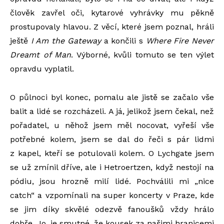
člověk zavřel oči, kytarové vyhrávky mu pěkně
prostupovaly hlavou. Z věcí, které jsem poznal, hráli
ještě
I Am the Gateway
a končili s
Where Fire Never
Dreamt of Man
. Výborné, kvůli tomuto se ten výlet
opravdu vyplatil.
O půlnoci byl konec, pomalu ale jistě se začalo vše
balit a lidé se rozcházeli. A já, jelikož jsem čekal, než
pořadatel, u něhož jsem měl nocovat, vyřeší vše
potřebné kolem, jsem se dal do řeči s pár lidmi
z kapel, kteří se potulovali kolem. O Lychgate jsem
se už zmínil dříve, ale i Hetroertzen, když nestojí na
pódiu, jsou hrozně milí lidé. Pochválili mi „nice
catch“ a vzpomínali na super koncerty v Praze, kde
se jim díky skvělé odezvě fanoušků vždy hrálo
dobře. Jo, je smutné, že kousek za našimi hranicemi