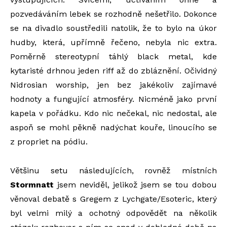
pozvedáváním lebek se rozhodně nešetřilo. Dokonce
se na divadlo soustředili natolik, že to bylo na úkor
hudby, která, upřímně řečeno, nebyla nic extra.
Poměrně stereotypní táhlý black metal, kde
kytaristé drhnou jeden riff až do zbláznění. Očividný
Nidrosian worship, jen bez jakékoliv zajímavé
hodnoty a fungující atmosféry. Nicméně jako první
kapela v pořádku. Kdo nic nečekal, nic nedostal, ale
aspoň se mohl pěkně nadýchat kouře, linoucího se
z propriet na pódiu.
Většinu setu následujících, rovněž místních
Stormnatt
jsem neviděl, jelikož jsem se tou dobou
věnoval debatě s Gregem z Lychgate/Esoteric, který
byl velmi milý a ochotný odpovědět na několik