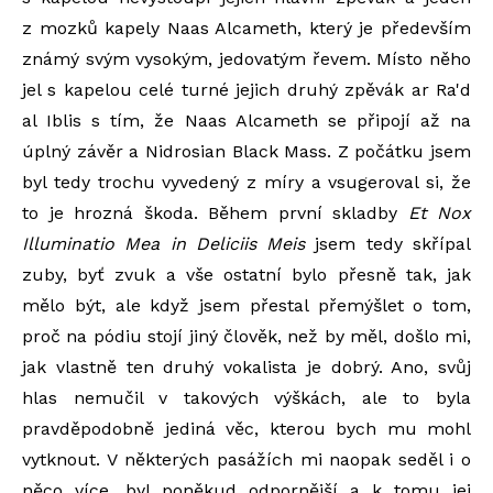
z mozků kapely Naas Alcameth, který je především
známý svým vysokým, jedovatým řevem. Místo něho
jel s kapelou celé turné jejich druhý zpěvák ar Ra'd
al Iblis s tím, že Naas Alcameth se připojí až na
úplný závěr a Nidrosian Black Mass. Z počátku jsem
byl tedy trochu vyvedený z míry a vsugeroval si, že
to je hrozná škoda. Během první skladby
Et Nox
Illuminatio Mea in Deliciis Meis
jsem tedy skřípal
zuby, byť zvuk a vše ostatní bylo přesně tak, jak
mělo být, ale když jsem přestal přemýšlet o tom,
proč na pódiu stojí jiný člověk, než by měl, došlo mi,
jak vlastně ten druhý vokalista je dobrý. Ano, svůj
hlas nemučil v takových výškách, ale to byla
pravděpodobně jediná věc, kterou bych mu mohl
vytknout. V některých pasážích mi naopak seděl i o
něco více, byl poněkud odpornější a k tomu jej