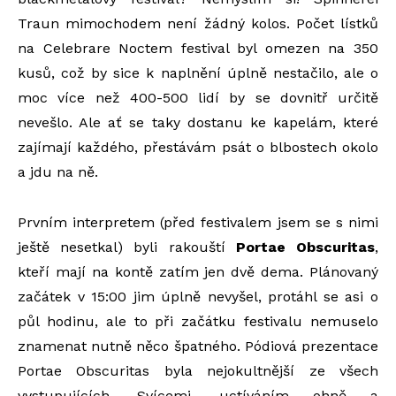
Traun mimochodem není žádný kolos. Počet lístků
na Celebrare Noctem festival byl omezen na 350
kusů, což by sice k naplnění úplně nestačilo, ale o
moc více než 400-500 lidí by se dovnitř určitě
nevešlo. Ale ať se taky dostanu ke kapelám, které
zajímají každého, přestávám psát o blbostech okolo
a jdu na ně.
Prvním interpretem (před festivalem jsem se s nimi
ještě nesetkal) byli rakouští
Portae Obscuritas
,
kteří mají na kontě zatím jen dvě dema. Plánovaný
začátek v 15:00 jim úplně nevyšel, protáhl se asi o
půl hodinu, ale to při začátku festivalu nemuselo
znamenat nutně něco špatného. Pódiová prezentace
Portae Obscuritas byla nejokultnější ze všech
vystupujících. Svícemi, uctíváním ohně a