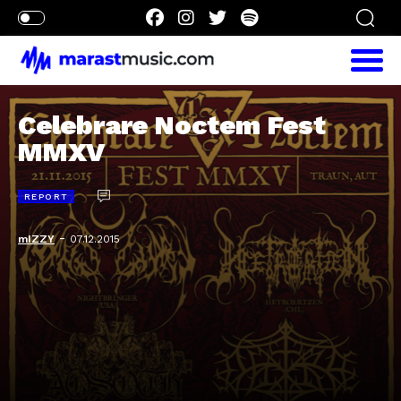
Celebrare Noctem Fest
MMXV
REPORT
-
mIZZY
07.12.2015