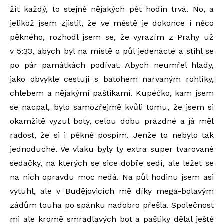
žít každý, to stejně nějakých pět hodin trvá. No, a
jelikož jsem zjistil, že ve městě je dokonce i něco
pěkného, rozhodl jsem se, že vyrazím z Prahy už
v 5:33, abych byl na místě o půl jedenácté a stihl se
po pár památkách podívat. Abych neumřel hlady,
jako obvykle cestuji s batohem narvaným rohlíky,
chlebem a nějakými paštikami. Kupéčko, kam jsem
se nacpal, bylo samozřejmě kvůli tomu, že jsem si
okamžitě vyzul boty, celou dobu prázdné a já měl
radost, že si i pěkně pospím. Jenže to nebylo tak
jednoduché. Ve vlaku byly ty extra super tvarované
sedačky, na kterých se sice dobře sedí, ale ležet se
na nich opravdu moc nedá. Na půl hodinu jsem asi
vytuhl, ale v Budějovicích mě díky mega-bolavým
zádům touha po spánku nadobro přešla. Společnost
mi ale kromě smradlavých bot a paštiky dělal ještě