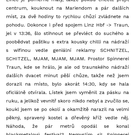
centrum, kouknout na Mariendom a pár dalších
míst, za dvě hodiny to rychlou chůzí zvládnete na
pohodu. Dokonce i před spojem Linz Hbf -> Traun,
jel v 13:36, šlo stihnout se převléct do suchého a
poobědvat paštiku s extra kousky chilli na nádraží
s wifinou vedle geniální reklamy SCHNITZEL,
SCHITZEL, MJAM, MJAM, MJAM. Prostor Spinnerei
Traun, kde se hrálo, je ale od traunského nádraží
dalších dvacet minut pěší chůze, takže než jsem
dorazil na místo, bylo akorát 14:30, kdy se hala
oficiálně otvírala. Lístek jsem vyměnil za pásku na
ruku, a jelikož vevnitř skoro nikdo nebyl a zvučilo se,
koukl jsem se po okolí a okamžitě narazil na velmi
pěkný, spravený kostel a dřevěný kříž vedle něj.
Náhoda, že pár metrů opodál se konal
blackmetalový festival? Nemyslím si! Spinnerei