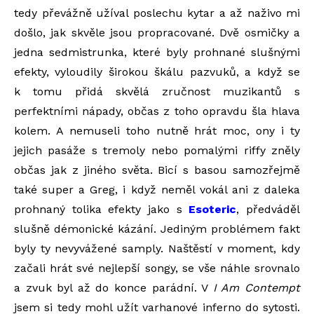
tedy převážně užíval poslechu kytar a až naživo mi
došlo, jak skvěle jsou propracované. Dvě osmičky a
jedna sedmistrunka, které byly prohnané slušnými
efekty, vyloudily širokou škálu pazvuků, a když se
k tomu přidá skvělá zručnost muzikantů s
perfektními nápady, občas z toho opravdu šla hlava
kolem. A nemuseli toho nutně hrát moc, ony i ty
jejich pasáže s tremoly nebo pomalými riffy zněly
občas jak z jiného světa. Bicí s basou samozřejmě
také super a Greg, i když neměl vokál ani z daleka
prohnaný tolika efekty jako s
Esoteric
, předváděl
slušně démonické kázání. Jediným problémem fakt
byly ty nevyvážené samply. Naštěstí v moment, kdy
začali hrát své nejlepší songy, se vše náhle srovnalo
a zvuk byl až do konce parádní. V
I Am Contempt
jsem si tedy mohl užít varhanové inferno do sytosti.