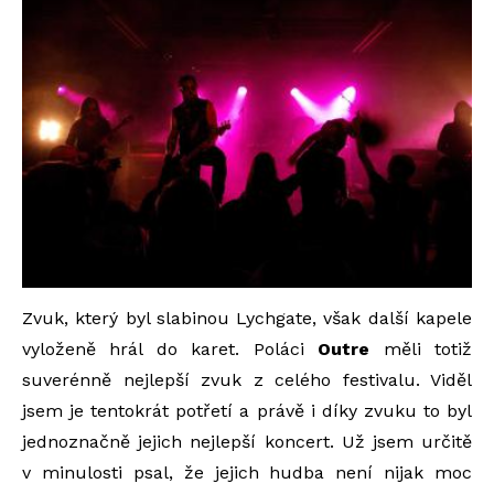
Zvuk, který byl slabinou Lychgate, však další kapele
vyloženě hrál do karet. Poláci
Outre
měli totiž
suverénně nejlepší zvuk z celého festivalu. Viděl
jsem je tentokrát potřetí a právě i díky zvuku to byl
jednoznačně jejich nejlepší koncert. Už jsem určitě
v minulosti psal, že jejich hudba není nijak moc