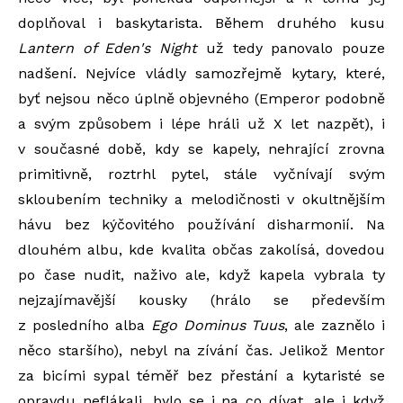
doplňoval i baskytarista. Během druhého kusu
Lantern of Eden's Night
už tedy panovalo pouze
nadšení. Nejvíce vládly samozřejmě kytary, které,
byť nejsou něco úplně objevného (Emperor podobně
a svým způsobem i lépe hráli už X let nazpět), i
v současné době, kdy se kapely, nehrající zrovna
primitivně, roztrhl pytel, stále vyčnívají svým
skloubením techniky a melodičnosti v okultnějším
hávu bez kýčovitého používání disharmonií. Na
dlouhém albu, kde kvalita občas zakolísá, dovedou
po čase nudit, naživo ale, když kapela vybrala ty
nejzajímavější kousky (hrálo se především
z posledního alba
Ego Dominus Tuus
, ale zaznělo i
něco staršího), nebyl na zívání čas. Jelikož Mentor
za bicími sypal téměř bez přestání a kytaristé se
opravdu neflákali, bylo se i na co dívat, ale i když