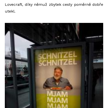
Lovecraft, díky němuž zbytek cesty poměrně dobře
utekl.