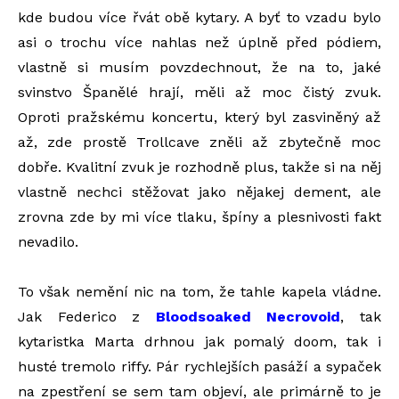
kde budou více řvát obě kytary. A byť to vzadu bylo
asi o trochu více nahlas než úplně před pódiem,
vlastně si musím povzdechnout, že na to, jaké
svinstvo Španělé hrají, měli až moc čistý zvuk.
Oproti pražskému koncertu, který byl zasviněný až
až, zde prostě Trollcave zněli až zbytečně moc
dobře. Kvalitní zvuk je rozhodně plus, takže si na něj
vlastně nechci stěžovat jako nějakej dement, ale
zrovna zde by mi více tlaku, špíny a plesnivosti fakt
nevadilo.
To však nemění nic na tom, že tahle kapela vládne.
Jak Federico z
Bloodsoaked Necrovoid
, tak
kytaristka Marta drhnou jak pomalý doom, tak i
husté tremolo riffy. Pár rychlejších pasáží a sypaček
na zpestření se sem tam objeví, ale primárně to je