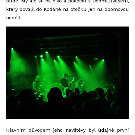
bude. My ale šli na pivo a pokecat s DoomLukášem,
který dovalil do Kodaně na otočku jen na doomovou
neděli.
Hlavním důvodem jeho návštěvy byl údajně první