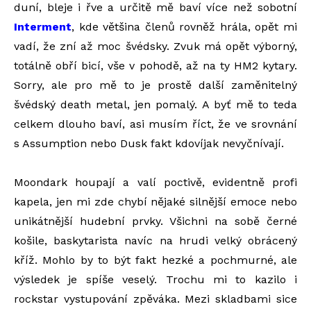
duní, bleje i řve a určitě mě baví více než sobotní
Interment
, kde většina členů rovněž hrála, opět mi
vadí, že zní až moc švédsky. Zvuk má opět výborný,
totálně obří bicí, vše v pohodě, až na ty HM2 kytary.
Sorry, ale pro mě to je prostě další zaměnitelný
švédský death metal, jen pomalý. A byť mě to teda
celkem dlouho baví, asi musím říct, že ve srovnání
s Assumption nebo Dusk fakt kdovíjak nevyčnívají.
Moondark houpají a valí poctivě, evidentně profi
kapela, jen mi zde chybí nějaké silnější emoce nebo
unikátnější hudební prvky. Všichni na sobě černé
košile, baskytarista navíc na hrudi velký obrácený
kříž. Mohlo by to být fakt hezké a pochmurné, ale
výsledek je spíše veselý. Trochu mi to kazilo i
rockstar vystupování zpěváka. Mezi skladbami sice