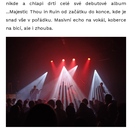
nikde a chlapi drtí celé své debutové album
...Majestic Thou in Ruin od začátku do konce, kde je
snad vše v pořádku. Masivní echo na vokál, koberce
na bicí, ale i zhouba.