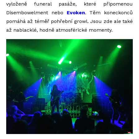
vyloženě funeral pasáže, které připomenou
Disembowelment nebo
Evoken
. Těm koneckonců
pomáhá až téměř pohřební growl. Jsou zde ale také
až nablacklé, hodně atmosférické momenty.