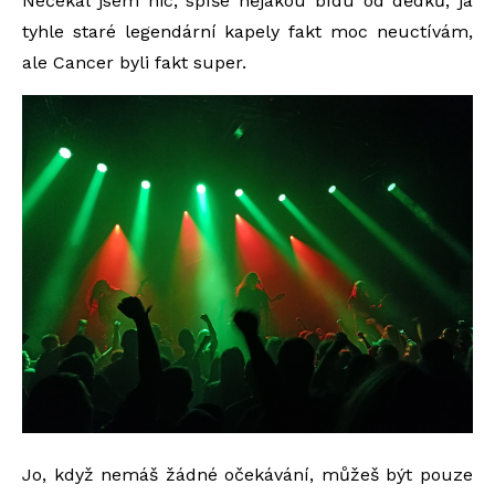
Nečekal jsem nic, spíše nějakou bídu od dědků, já
tyhle staré legendární kapely fakt moc neuctívám,
ale Cancer byli fakt super.
Jo, když nemáš žádné očekávání, můžeš být pouze