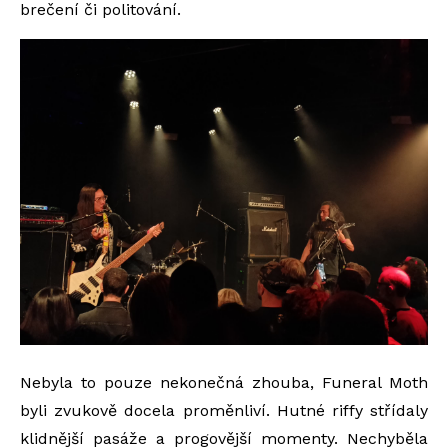
brečení či politování.
Nebyla to pouze nekonečná zhouba, Funeral Moth
byli zvukově docela proměnliví. Hutné riffy střídaly
klidnější pasáže a progovější momenty. Nechyběla