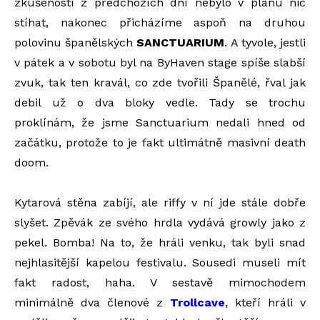
zkušeností z předchozích dní nebylo v plánu nic
stíhat, nakonec přicházíme aspoň na druhou
polovinu španělských
SANCTUARIUM
. A tyvole, jestli
v pátek a v sobotu byl na ByHaven stage spíše slabší
zvuk, tak ten kravál, co zde tvořili Španělé, řval jak
debil už o dva bloky vedle. Tady se trochu
proklínám, že jsme Sanctuarium nedali hned od
začátku, protože to je fakt ultimátně masivní death
doom.
Kytarová stěna zabíjí, ale riffy v ní jde stále dobře
slyšet. Zpěvák ze svého hrdla vydává growly jako z
pekel. Bomba! Na to, že hráli venku, tak byli snad
nejhlasitější kapelou festivalu. Sousedi museli mít
fakt radost, haha. V sestavě mimochodem
minimálně dva členové z
Trollcave
, kteří hráli v