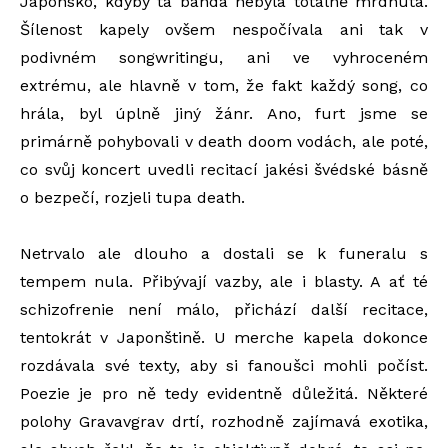
Japonsko, kdyby ta banda nebyla totálně mrdnutá.
Šílenost kapely ovšem nespočívala ani tak v
podivném songwritingu, ani ve vyhroceném
extrému, ale hlavně v tom, že fakt každý song, co
hrála, byl úplně jiný žánr. Ano, furt jsme se
primárně pohybovali v death doom vodách, ale poté,
co svůj koncert uvedli recitací jakési švédské básně
o bezpečí, rozjeli tupa death.
Netrvalo ale dlouho a dostali se k funeralu s
tempem nula. Přibývají vazby, ale i blasty. A ať té
schizofrenie není málo, přichází další recitace,
tentokrát v Japonštině. U merche kapela dokonce
rozdávala své texty, aby si fanoušci mohli počíst.
Poezie je pro ně tedy evidentně důležitá. Některé
polohy Gravavgrav drtí, rozhodně zajímavá exotika,