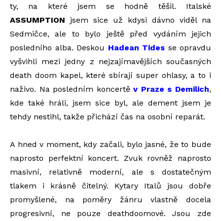
ty, na které jsem se hodně těšil. Italské
ASSUMPTION
jsem sice už kdysi dávno viděl na
Sedmičce, ale to bylo ještě před vydáním jejich
posledního alba. Deskou
Hadean Tides
se opravdu
vyšvihli mezi jedny z nejzajímavějších současných
death doom kapel, které sbírají super ohlasy, a to i
naživo. Na posledním koncertě
v Praze s Demilich
,
kde také hráli, jsem sice byl, ale dement jsem je
tehdy nestihl, takže přichází čas na osobní reparát.
A hned v moment, kdy začali, bylo jasné, že to bude
naprosto perfektní koncert. Zvuk rovněž naprosto
masivní, relativně moderní, ale s dostatečným
tlakem i krásně čitelný. Kytary Italů jsou dobře
promyšlené, na poměry žánru vlastně docela
progresivní, ne pouze deathdoomové. Jsou zde