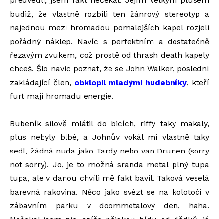
předvedli, jsem fakt nečekal. Jejím velkým plusem
budiž, že vlastně rozbili ten žánrový stereotyp a
najednou mezi hromadou pomalejších kapel rozjeli
pořádný náklep. Navíc s perfektním a dostatečně
řezavým zvukem, což prostě od thrash death kapely
chceš. Šlo navíc poznat, že se John Walker, poslední
zakládající člen,
obklopil mladými hudebníky
, kteří
furt mají hromadu energie.
Bubeník silově mlátil do bicích, riffy taky makaly,
plus nebyly blbé, a Johnův vokál mi vlastně taky
sedl, žádná nuda jako Tardy nebo van Drunen (sorry
not sorry). Jo, je to možná sranda metal plný tupa
tupa, ale v danou chvíli mě fakt bavil. Taková veselá
barevná rakovina. Něco jako svézt se na kolotoči v
zábavním parku v doommetalový den, haha.