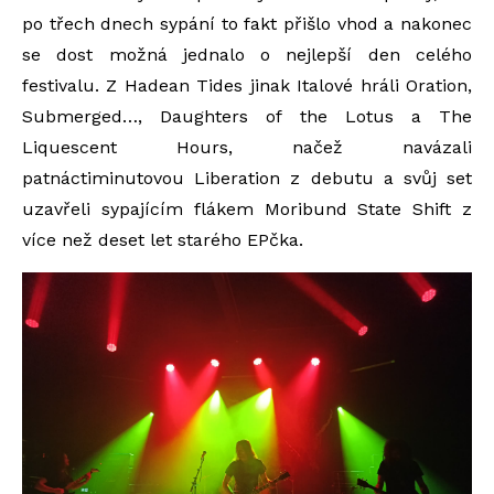
po třech dnech sypání to fakt přišlo vhod a nakonec
se dost možná jednalo o nejlepší den celého
festivalu. Z Hadean Tides jinak Italové hráli Oration,
Submerged…, Daughters of the Lotus a The
Liquescent Hours, načež navázali
patnáctiminutovou Liberation z debutu a svůj set
uzavřeli sypajícím flákem Moribund State Shift z
více než deset let starého EPčka.