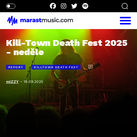
Kill-Town Death Fest 2025
- neděle
REPORT
KILLTOWN DEATH FEST
-
mIZZY
18.09.2025