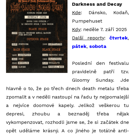
Darkness and Decay
Kde
: Dánsko, Kodaň,
Pumpehuset
Kdy
: neděle 7. září 2025
Další reporty
:
čtvrtek
,
pátek
,
sobota
Poslední den festivalu
pravidelně patří tzv.
Gloomy Sunday. Jde
hlavně o to, že po třech dnech death metalu třeba
zpomalit a v neděli nastoupí na řadu ty nejpomalejší
a nejvíce doomové kapely. Jelikož veškerou tu
depresi, zhoubu a beznaděj třeba nějak
vykompenzovat, rozhodli jsme se, že si začátek dne
opět uděláme krásný. A co jiného je totálně anti-