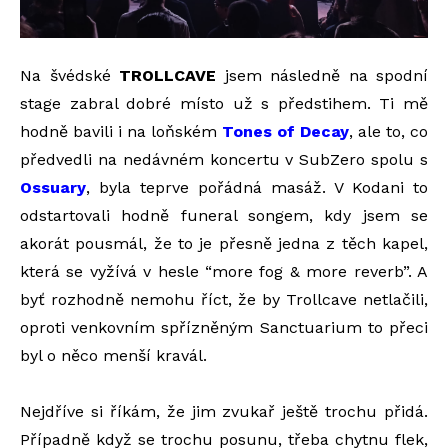
Na švédské
TROLLCAVE
jsem následně na spodní
stage zabral dobré místo už s předstihem. Ti mě
hodně bavili i na loňském
Tones of Decay
, ale to, co
předvedli na nedávném koncertu v SubZero spolu s
Ossuary
, byla teprve pořádná masáž. V Kodani to
odstartovali hodně funeral songem, kdy jsem se
akorát pousmál, že to je přesně jedna z těch kapel,
která se vyžívá v hesle “more fog & more reverb”. A
byť rozhodně nemohu říct, že by Trollcave netlačili,
oproti venkovním spřízněným Sanctuarium to přeci
byl o něco menší kravál.
Nejdříve si říkám, že jim zvukař ještě trochu přidá.
Případně když se trochu posunu, třeba chytnu flek,