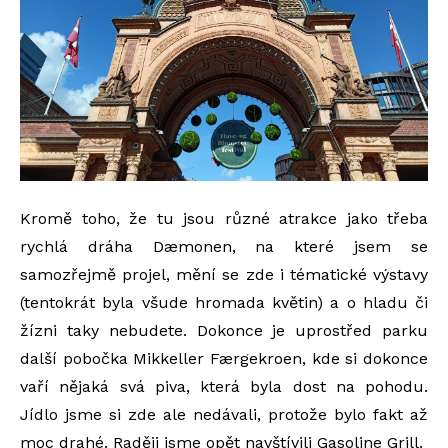
Kromě toho, že tu jsou různé atrakce jako třeba
rychlá dráha Dæmonen, na které jsem se
samozřejmě projel, mění se zde i tématické výstavy
(tentokrát byla všude hromada květin) a o hladu či
žízni taky nebudete. Dokonce je uprostřed parku
další pobočka Mikkeller Færgekroen, kde si dokonce
vaří nějaká svá piva, která byla dost na pohodu.
Jídlo jsme si zde ale nedávali, protože bylo fakt až
moc drahé. Raději jsme opět navštívili Gasoline Grill.