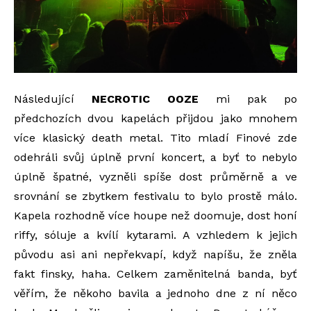
Následující
NECROTIC OOZE
mi pak po
předchozích dvou kapelách přijdou jako mnohem
více klasický death metal. Tito mladí Finové zde
odehráli svůj úplně první koncert, a byť to nebylo
úplně špatné, vyzněli spíše dost průměrně a ve
srovnání se zbytkem festivalu to bylo prostě málo.
Kapela rozhodně více houpe než doomuje, dost honí
riffy, sóluje a kvílí kytarami. A vzhledem k jejich
původu asi ani nepřekvapí, když napíšu, že zněla
fakt finsky, haha. Celkem zaměnitelná banda, byť
věřím, že někoho bavila a jednoho dne z ní něco