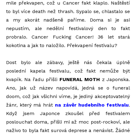
mile překvapen, což u Cancer fakt klaplo. Naštěstí
to byl více death než thrash. Sypalo se, chlastalo se
a my akorát nadšeně paříme. Doma si je asi
nepustím, ale nedělní festivalový den to fakt
probralo. Cancer Fucking Cancer! 36 let stará
kokotina a jak to naložilo. Překvapení festivalu?
Dost bylo ale zábavy, ještě nás čekala úplně
poslední kapela festivalu, což fakt nemůže být
kvapík. Na řadu přišli
FUNERAL MOTH
z Japonska.
Ano, jak už název napovídá, jedná se o funeral
doom, což jak všichni víme, je jediný akceptovatelný
žánr, který má hrát
na závěr hudebního festivalu
.
Když jsem Japonce zkoušel před festivalem
poslouchat doma, přišli mi až moc post-rockoví, ale
naživo to byla fakt surová deprese a nenávist. Žádné