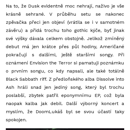
Na to, že Dusk evidentně moc nehrají, naživo je vše
krásně sehrané. V průběhu setu se nakonec
zpěvačka přeci jen objeví (vrátila se i v samotném
závěru) a přidá trochu toho gothic kýče, byť jinak
své výšky dávala celkem obstojně. Jelikož zmíněný
debut má jen krátce přes půl hodiny, Američané
pokračují s dalšími, ještě staršími songy. Při
oznámení Envision the Terror si pamatuji poznámku
o prvním songu, co kdy napsali, ale také totálně
Black Sabbath riff. Z předloňského alba Dissolve into
Ash hráli snad jen jediný song, který byl trochu
poslabší, zbytek patřil eponymnímu EP, což byla
naopak kalba jak debil. Další výborný koncert a
myslím, že DoomLukáš byl se svou účastí taky
spokojen.