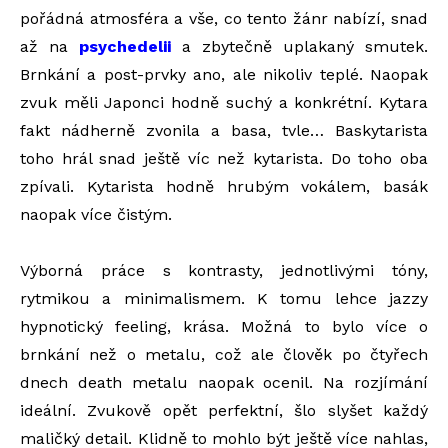
pořádná atmosféra a vše, co tento žánr nabízí, snad
až na
psychedelii
a zbytečně uplakaný smutek.
Brnkání a post-prvky ano, ale nikoliv teplé. Naopak
zvuk měli Japonci hodně suchý a konkrétní. Kytara
fakt nádherně zvonila a basa, tvle… Baskytarista
toho hrál snad ještě víc než kytarista. Do toho oba
zpívali. Kytarista hodně hrubým vokálem, basák
naopak více čistým.
Výborná práce s kontrasty, jednotlivými tóny,
rytmikou a minimalismem. K tomu lehce jazzy
hypnotický feeling, krása. Možná to bylo více o
brnkání než o metalu, což ale člověk po čtyřech
dnech death metalu naopak ocenil. Na rozjímání
ideální. Zvukově opět perfektní, šlo slyšet každý
maličký detail. Klidně to mohlo být ještě více nahlas,