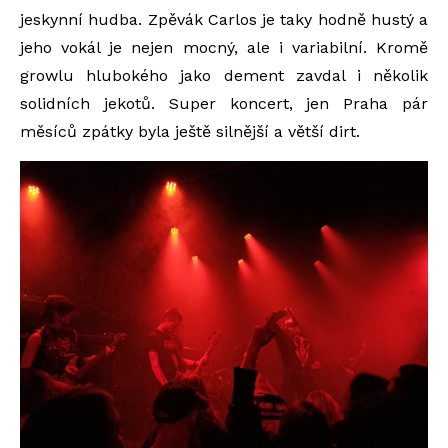
jeskynní hudba. Zpěvák Carlos je taky hodně hustý a
jeho vokál je nejen mocný, ale i variabilní. Kromě
growlu hlubokého jako dement zavdal i několik
solidních jekotů. Super koncert, jen Praha pár
měsíců zpátky byla ještě silnější a větší dirt.