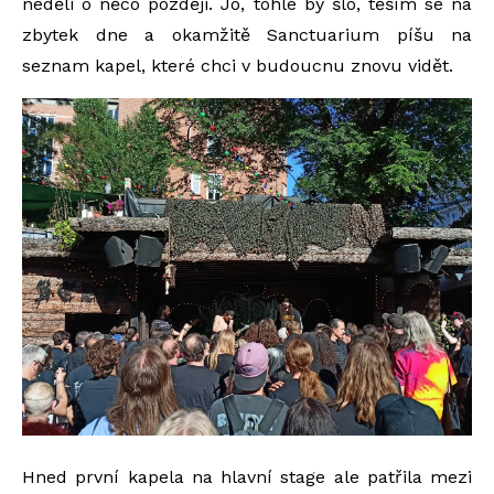
neděli o něco později. Jo, tohle by šlo, těším se na
zbytek dne a okamžitě Sanctuarium píšu na
seznam kapel, které chci v budoucnu znovu vidět.
Hned první kapela na hlavní stage ale patřila mezi