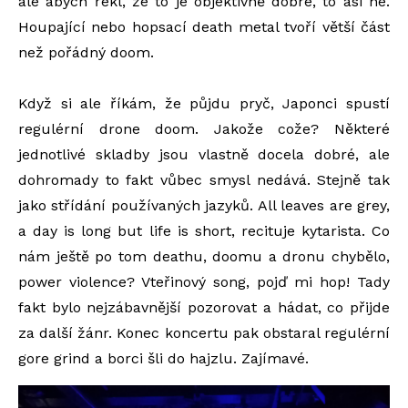
ale abych řekl, že to je objektivně dobré, to asi ne.
Houpající nebo hopsací death metal tvoří větší část
než pořádný doom.
Když si ale říkám, že půjdu pryč, Japonci spustí
regulérní drone doom. Jakože cože? Některé
jednotlivé skladby jsou vlastně docela dobré, ale
dohromady to fakt vůbec smysl nedává. Stejně tak
jako střídání používaných jazyků. All leaves are grey,
a day is long but life is short, recituje kytarista. Co
nám ještě po tom deathu, doomu a dronu chybělo,
power violence? Vteřinový song, pojď mi hop! Tady
fakt bylo nejzábavnější pozorovat a hádat, co přijde
za další žánr. Konec koncertu pak obstaral regulérní
gore grind a borci šli do hajzlu. Zajímavé.