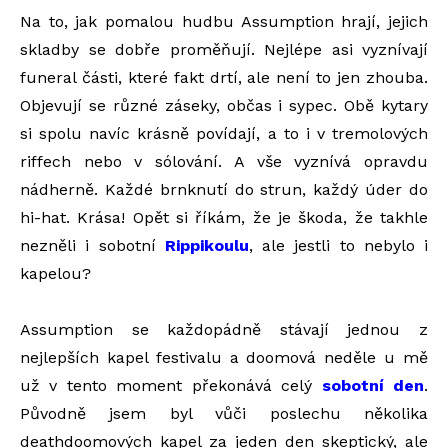
Na to, jak pomalou hudbu Assumption hrají, jejich
skladby se dobře proměňují. Nejlépe asi vyznívají
funeral části, které fakt drtí, ale není to jen zhouba.
Objevují se různé záseky, občas i sypec. Obě kytary
si spolu navíc krásně povídají, a to i v tremolových
riffech nebo v sólování. A vše vyznívá opravdu
nádherně. Každé brnknutí do strun, každý úder do
hi-hat. Krása! Opět si říkám, že je škoda, že takhle
nezněli i sobotní
Rippikoulu
, ale jestli to nebylo i
kapelou?
Assumption se každopádně stávají jednou z
nejlepších kapel festivalu a doomová neděle u mě
už v tento moment překonává celý
sobotní den
.
Původně jsem byl vůči poslechu několika
deathdoomových kapel za jeden den skeptický, ale