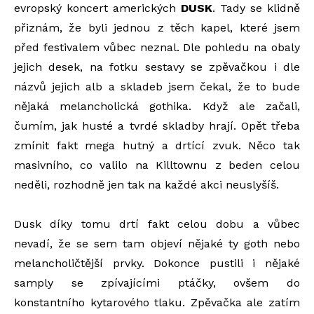
evropský koncert amerických
DUSK
. Tady se klidně
přiznám, že byli jednou z těch kapel, které jsem
před festivalem vůbec neznal. Dle pohledu na obaly
jejich desek, na fotku sestavy se zpěvačkou i dle
názvů jejich alb a skladeb jsem čekal, že to bude
nějaká melancholická gothika. Když ale začali,
čumím, jak husté a tvrdé skladby hrají. Opět třeba
zmínit fakt mega hutný a drtící zvuk. Něco tak
masivního, co valilo na Killtownu z beden celou
neděli, rozhodně jen tak na každé akci neuslyšíš.
Dusk díky tomu drtí fakt celou dobu a vůbec
nevadí, že se sem tam objeví nějaké ty goth nebo
melancholičtější prvky. Dokonce pustili i nějaké
samply se zpívajícími ptáčky, ovšem do
konstantního kytarového tlaku. Zpěvačka ale zatím