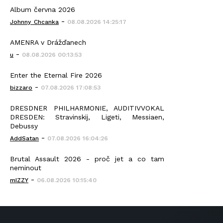
Album června 2026
-
Johnny_Chcanka
08.08.2026 14:25:17
AMENRA v Drážďanech
-
u
08.08.2026 00:13:53
Enter the Eternal Fire 2026
-
bizzaro
07.08.2026 17:08:53
DRESDNER PHILHARMONIE, AUDITIVVOKAL
DRESDEN: Stravinskij, Ligeti, Messiaen,
Debussy
-
AddSatan
07.08.2026 16:04:26
Brutal Assault 2026 - proč jet a co tam
neminout
-
mIZZY
06.08.2026 10:15:40