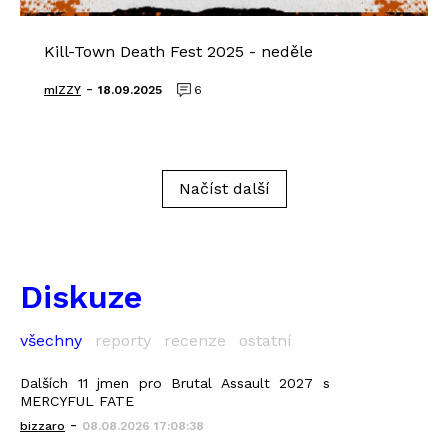
Kill-Town Death Fest 2025 - neděle
-
mIZZY
18.09.2025
6
Načíst další
Diskuze
všechny
reporty
recenze
ostatní
Dalších 11 jmen pro Brutal Assault 2027 s
MERCYFUL FATE
-
bizzaro
08.08.2026 17:08:38