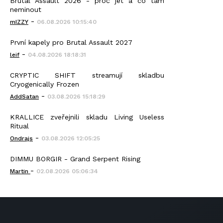
Brutal Assault 2026 - proč jet a co tam
neminout
-
mIZZY
06.08.2026 10:15:40
První kapely pro Brutal Assault 2027
-
leif
04.08.2026 18:18:31
CRYPTIC SHIFT streamují skladbu
Cryogenically Frozen
-
AddSatan
03.08.2026 15:18:29
KRALLICE zveřejnili skladu Living Useless
Ritual
-
Ondrajs
03.08.2026 12:05:25
DIMMU BORGIR - Grand Serpent Rising
-
Martin
02.08.2026 05:06:34