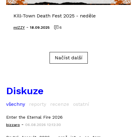
Kill-Town Death Fest 2025 - neděle
-
mIZZY
18.09.2025
6
Načíst další
Diskuze
všechny
reporty
recenze
ostatní
Enter the Eternal Fire 2026
-
bizzaro
06.08.2026 12:12:30