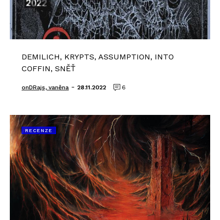
DEMILICH, KRYPTS, ASSUMPTION, INTO
COFFIN, SNĚŤ
-
onDRajs, vaněna
28.11.2022
6
RECENZE