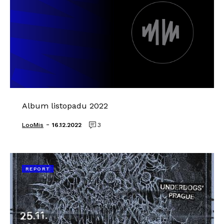
Album listopadu 2022
-
LooMis
16.12.2022
3
REPORT