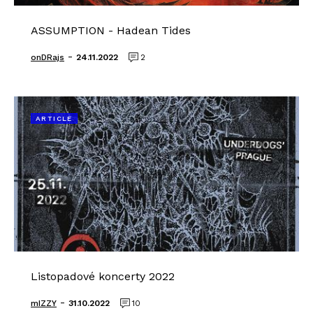
ASSUMPTION - Hadean Tides
-
onDRajs
24.11.2022
2
ARTICLE
Listopadové koncerty 2022
-
mIZZY
31.10.2022
10