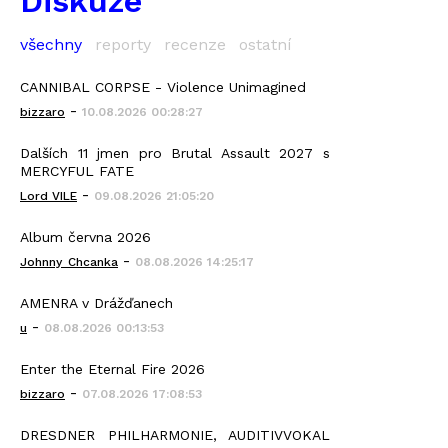
Diskuze
všechny
reporty
recenze
ostatní
CANNIBAL CORPSE - Violence Unimagined
-
bizzaro
10.08.2026 00:28:27
Dalších 11 jmen pro Brutal Assault 2027 s
MERCYFUL FATE
-
Lord VILE
09.08.2026 21:05:20
Album června 2026
-
Johnny_Chcanka
08.08.2026 14:25:17
AMENRA v Drážďanech
-
u
08.08.2026 00:13:53
Enter the Eternal Fire 2026
-
bizzaro
07.08.2026 17:08:53
DRESDNER PHILHARMONIE, AUDITIVVOKAL