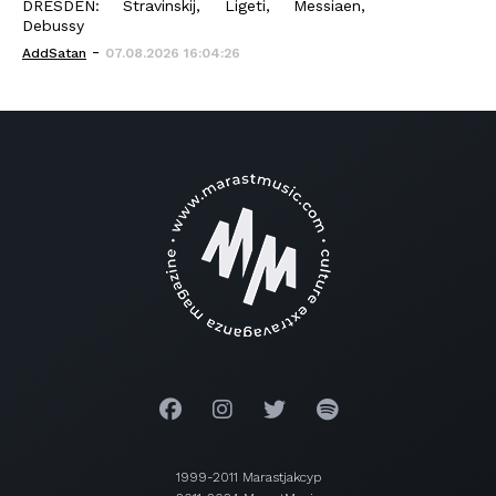
DRESDEN: Stravinskij, Ligeti, Messiaen,
Debussy
-
AddSatan
07.08.2026 16:04:26
1999-2011 Marastjakcyp