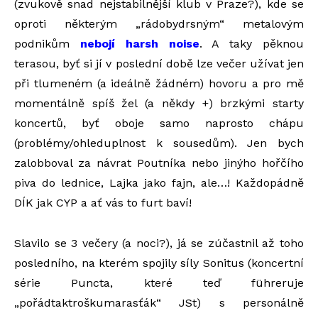
(zvukově snad nejstabilnější klub v Praze?), kde se
oproti některým „rádobydrsným“ metalovým
podnikům
nebojí harsh noise
. A taky pěknou
terasou, byť si jí v poslední době lze večer užívat jen
při tlumeném (a ideálně žádném) hovoru a pro mě
momentálně spíš žel (a někdy +) brzkými starty
koncertů, byť oboje samo naprosto chápu
(problémy/ohleduplnost k sousedům). Jen bych
zalobboval za návrat Poutníka nebo jinýho hořčího
piva do lednice, Lajka jako fajn, ale…! Každopádně
DÍK jak CYP a ať vás to furt baví!
Slavilo se 3 večery (a noci?), já se zúčastnil až toho
posledního, na kterém spojily síly Sonitus (koncertní
série Puncta, které teď führeruje
„pořádtaktroškumarasťák“ JSt) s personálně