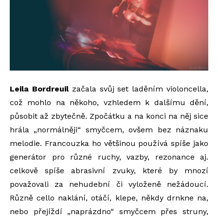
Leila Bordreuil
začala svůj set laděním violoncella,
což mohlo na někoho, vzhledem k dalšímu dění,
působit až zbytečně. Zpočátku a na konci na něj sice
hrála „normálněji“ smyčcem, ovšem bez náznaku
melodie. Francouzka ho většinou používá spíše jako
generátor pro různé ruchy, vazby, rezonance aj.
celkově spíše abrasivní zvuky, které by mnozí
považovali za nehudební či vyloženě nežádoucí.
Různě cello naklání, otáčí, klepe, někdy drnkne na,
nebo přejíždí „naprázdno“ smyčcem přes struny,