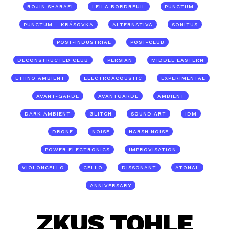
ROJIN SHARAFI
LEILA BORDREUIL
PUNCTUM
PUNCTUM – KRÁSOVKA
ALTERNATIVA
SONITUS
POST-INDUSTRIAL
POST-CLUB
DECONSTRUCTED CLUB
PERSIAN
MIDDLE EASTERN
ETHNO AMBIENT
ELECTROACOUSTIC
EXPERIMENTAL
AVANT-GARDE
AVANTGARDE
AMBIENT
DARK AMBIENT
GLITCH
SOUND ART
IDM
DRONE
NOISE
HARSH NOISE
POWER ELECTRONICS
IMPROVISATION
VIOLONCELLO
CELLO
DISSONANT
ATONAL
ANNIVERSARY
ZKUS TOHLE