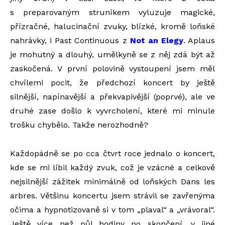
s preparovaným struníkem vyluzuje magické,
přízračné, halucinační zvuky, blízké, kromě loňské
nahrávky, i Past Continuous z
Not an Elegy
. Aplaus
je mohutný a dlouhý, umělkyně se z něj zdá být až
zaskočená. V první polovině vystoupení jsem měl
chvílemi pocit, že předchozí koncert by ještě
silnější, napínavější a překvapivější (poprvé), ale ve
druhé zase došlo k vyvrcholení, které mi minule
trošku chybělo. Takže nerozhodně?
Každopádně se po cca čtvrt roce jednalo o koncert,
kde se mi líbil každý zvuk, což je vzácné a celkově
nejsilnější zážitek minimálně od loňských Dans les
arbres. Většinu koncertu jsem strávil se zavřenýma
očima a hypnotizovaně si v tom „plaval“ a „vrávoral“.
Ještě více než půl hodiny po skončení, v jiné