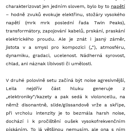
charakterizovat jen jedním slovem, bylo by to
napětí
– hodně zvuků evokuje elektřinu, stožáry vysokého
napětí (mrk mrk poslední řada Twin Peaks),
transformátory, zapojování kabelů, prskání, praskání
elektrického proudu. Ale je znát i jasný záměr,
jistota v a smysl pro kompozici („“), atmosféru,
dynamiku, gradaci, ucelenost. Nádherná syrovost,
chlad, ani náznak líbivosti či umělosti.
V druhé polovině setu začíná být noise agresivnější,
Leila nejdřív část hluku generuje z
„elektroniky“/kazety a pak sedá k violoncellu, na
němž disonantně, slide/glissandově vrže a skřípe,
při vrcholu intenzity je to bezmála harsh noise,
dochází i k pročištění oušek vysokofrekvenčním
pískáním. To já většinou nemusím, ale ona s ním