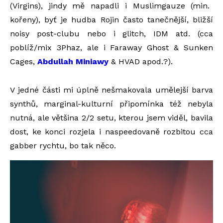
(Virgins), jindy mě napadli i Muslimgauze (min.
kořeny), byť je hudba Rojin často tanečnější, bližší
noisy post-clubu nebo i glitch, IDM atd. (cca
poblíž/mix 3Phaz, ale i Faraway Ghost & Sunken
Cages,
Abdullah Miniawy
& HVAD
apod.?).
V jedné části mi úplně nešmakovala umělejší barva
synthů, marginal-kulturní připomínka též nebyla
nutná, ale většina 2/2 setu, kterou jsem viděl, bavila
dost, ke konci rozjela i naspeedovaně rozbitou cca
gabber rychtu, bo tak něco.