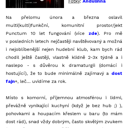
Fotky
:
Andulinna
Na přelomu února a března oslavil
multi(kulti)funkční, komunitní prostor/jekt
Punctum 10 let fungování (více
zde
). Pro mě
v posledních letech nejčastěji navštěvovaný a možná
i nejoblíbenější nejen hudební klub, kam bych rád
chodil ještě častěji, vlastně klidně 2-3x týdně a i
naslepo - s důvěrou k dramaturgii (domácí i
hostující), že to bude minimálně zajímavý a
dost
fajn
+, leč… uvidíme za rok.
Místo s komorní, příjemnou atmosférou i lidmi,
převážně vynikající kuchyní (když je bez hub ;) ),
pohovkami a houpacím křeslem u baru (to mám
dost rád), snad vždy dobrým, často skvělým zvukem