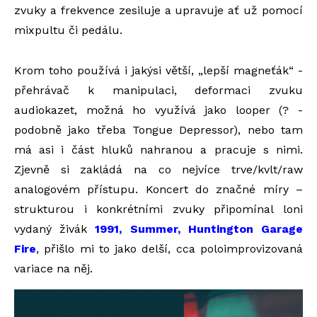
zvuky a frekvence zesiluje a upravuje ať už pomocí
mixpultu či pedálu.
Krom toho používá i jakýsi větší, „lepší magneťák“ -
přehrávač k manipulaci, deformaci zvuku
audiokazet, možná ho využívá jako looper (? -
podobně jako třeba Tongue Depressor), nebo tam
má asi i část hluků nahranou a pracuje s nimi.
Zjevně si zakládá na co nejvíce trve/kvlt/raw
analogovém přístupu. Koncert do značné míry –
strukturou i konkrétními zvuky připomínal loni
vydaný živák
1991, Summer, Huntington Garage
Fire
, přišlo mi to jako delší, cca poloimprovizovaná
variace na něj.