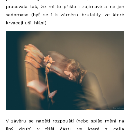
pracovala tak, že mi to přišlo i zajímavé a ne jen
sadomaso (byť se i k záměru brutality, ze které
krvácejí uši, hlásí).
V závěru se napětí rozpouští (nebo spíše mění na
jiný druh) v tišší části, ve které z cella