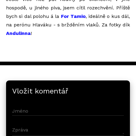
hospodě, u jiného piva, jsem cítil rozechvění. Příště
bych si dal polohu á la
For Tamio
, ideálně o kus dál,
na perónu Hlaváku - s bržděním vlaků. Za fotky dík
Andulinna
!
Vložit komentář