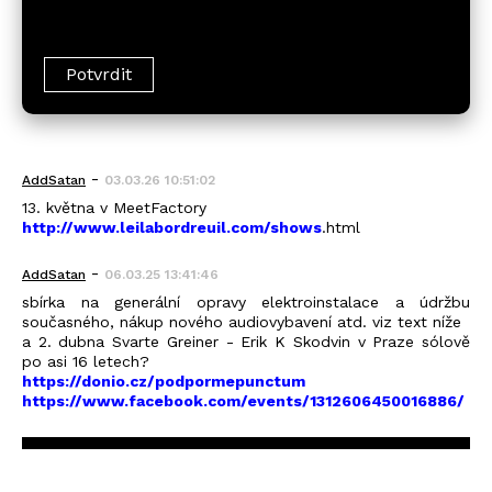
-
AddSatan
03.03.26 10:51:02
13. května v MeetFactory
http://www.leilabordreuil.com/shows
.html
-
AddSatan
06.03.25 13:41:46
sbírka na generální opravy elektroinstalace a údržbu
současného, nákup nového audiovybavení atd. viz text níže
a 2. dubna Svarte Greiner - Erik K Skodvin v Praze sólově
po asi 16 letech?
https://donio.cz/podpormepunctum
https://www.facebook.com/events/1312606450016886/