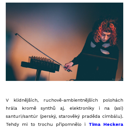
V klidnějších, ruchově-ambientnějších polohách
hrála kromě synthů aj. elektroniky i na (asi)
santuri/santúr (perský, starověký praděda cimbálu).
Tehdy mi to trochu připomnělo i
Tima Heckera