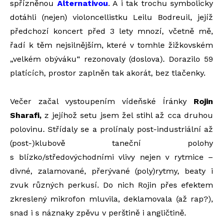
spřízněnou
Alternativou
. A i tak trochu symbolicky
dotáhli (nejen) violoncellistku Leilu Bodreuil, jejíž
předchozí koncert před 3 lety mnozí, včetně mě,
řadí k těm nejsilnějším, které v tomhle žižkovském
„velkém obýváku“ rezonovaly (doslova). Dorazilo 59
platících, prostor zaplněn tak akorát, bez tlačenky.
Večer začal vystoupením vídeňské Íránky
Rojin
Sharafi,
z jejíhož setu jsem žel stihl až cca druhou
polovinu. Střídaly se a prolínaly post-industriální až
(post-)klubově taneční polohy
s blízko/středovýchodními vlivy nejen v rytmice –
divné, zalamované, přerývané (poly)rytmy, beaty i
zvuk různých perkusí. Do nich Rojin přes efektem
zkreslený mikrofon mluvila, deklamovala (až rap?),
snad i s náznaky zpěvu v perštině i angličtině.