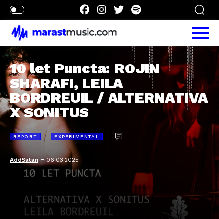
10 let Puncta: ROJIN
SHARAFI, LEILA
BORDREUIL / ALTERNATIVA
X SONITUS
REPORT
EXPERIMENTAL
-
AddSatan
06.03.2025