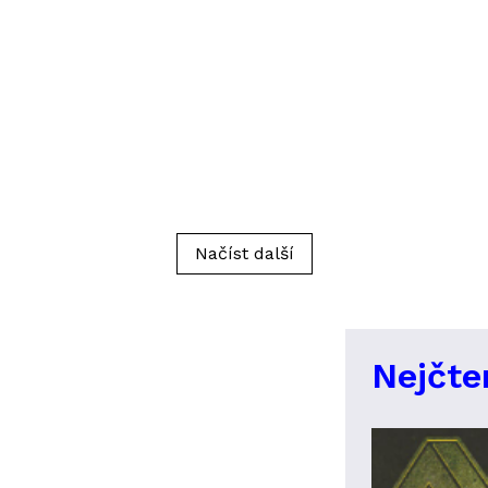
Načíst další
Nejčte