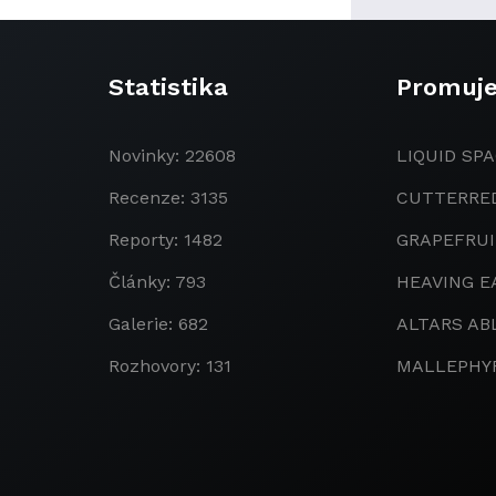
Statistika
Promuj
Novinky: 22608
LIQUID SPA
Recenze: 3135
CUTTERRE
Reporty: 1482
GRAPEFRU
Články: 793
HEAVING E
Galerie: 682
ALTARS AB
Rozhovory: 131
MALLEPHY