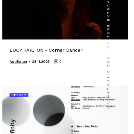
LUCY RAILTON - Corner Dancer
-
AddSatan
28.11.2023
0
REPORT