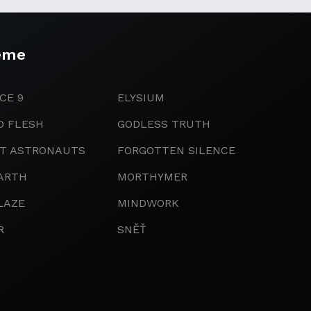
eme
CE 9
ELYSIUM
D FLESH
GODLESS TRUTH
IT ASTRONAUTS
FORGOTTEN SILENCE
ARTH
MORTHYMER
LAZE
MINDWORK
R
SNĚŤ