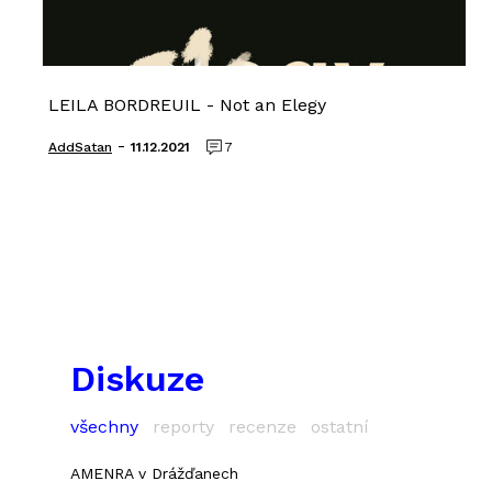
LEILA BORDREUIL - Not an Elegy
-
AddSatan
11.12.2021
7
Diskuze
všechny
reporty
recenze
ostatní
AMENRA v Drážďanech