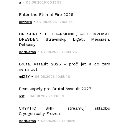
-
u
08.08.2026 00:13:53
Enter the Eternal Fire 2026
-
bizzaro
07.08.2026 17:08:53
DRESDNER PHILHARMONIE, AUDITIVVOKAL
DRESDEN: Stravinskij, Ligeti, Messiaen,
Debussy
-
AddSatan
07.08.2026 16:04:26
Brutal Assault 2026 - proč jet a co tam
neminout
-
mIZZY
06.08.2026 10:15:40
První kapely pro Brutal Assault 2027
-
leif
04.08.2026 18:18:31
CRYPTIC SHIFT streamují skladbu
Cryogenically Frozen
-
AddSatan
03.08.2026 15:18:29