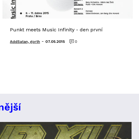
Punkt meets Music Infinity - den první
-
AddSatan, gorth
07.05.2015
0
nější