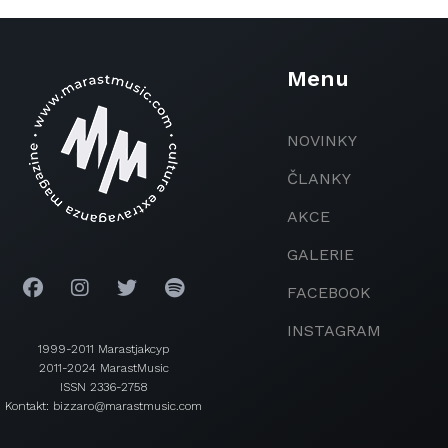
Menu
NOVINKY
ČLANKY
AKCE
GALERIE
FACEBOOK
INSTAGRAM
1999-2011 Marastjakcyp
2011-2024 MarastMusic
ISSN 2336-2758
Kontakt: bizzaro@marastmusic.com