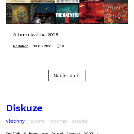
Album května 2025
-
Redakce
13.06.2025
10
Načíst další
Diskuze
všechny
reporty
recenze
ostatní
Dalších 11 jmen pro Brutal Assault 2027 s