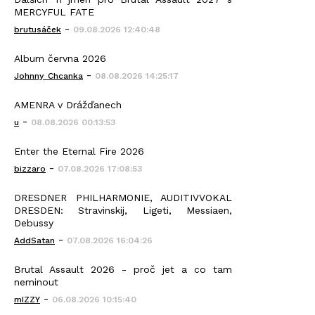
MERCYFUL FATE
-
brutusáček
09.08.2026 12:40:48
Album června 2026
-
Johnny_Chcanka
08.08.2026 14:25:17
AMENRA v Drážďanech
-
u
08.08.2026 00:13:53
Enter the Eternal Fire 2026
-
bizzaro
07.08.2026 17:08:53
DRESDNER PHILHARMONIE, AUDITIVVOKAL
DRESDEN: Stravinskij, Ligeti, Messiaen,
Debussy
-
AddSatan
07.08.2026 16:04:26
Brutal Assault 2026 - proč jet a co tam
neminout
-
mIZZY
06.08.2026 10:15:40