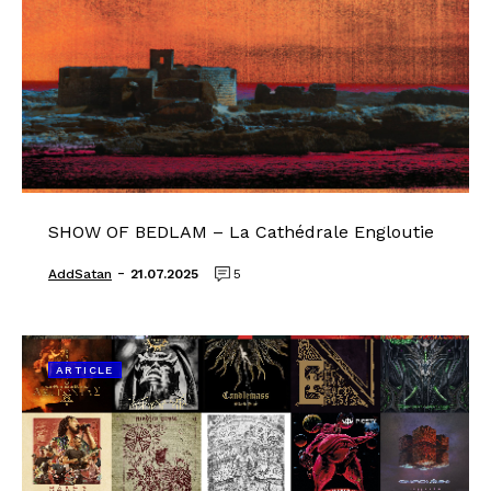
SHOW OF BEDLAM – La Cathédrale Engloutie
-
AddSatan
21.07.2025
5
ARTICLE