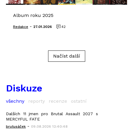
Album roku 2025
-
Redakce
27.01.2026
42
Načíst další
Diskuze
všechny
reporty
recenze
ostatní
Dalších 11 jmen pro Brutal Assault 2027 s
MERCYFUL FATE
-
brutusáček
09.08.2026 12:40:48