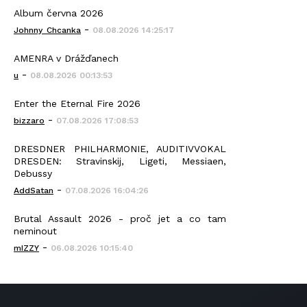
Album června 2026
-
Johnny_Chcanka
08.08.2026 14:25:17
AMENRA v Drážďanech
-
u
08.08.2026 00:13:53
Enter the Eternal Fire 2026
-
bizzaro
07.08.2026 17:08:53
DRESDNER PHILHARMONIE, AUDITIVVOKAL
DRESDEN: Stravinskij, Ligeti, Messiaen,
Debussy
-
AddSatan
07.08.2026 16:04:26
Brutal Assault 2026 - proč jet a co tam
neminout
-
mIZZY
06.08.2026 10:15:40