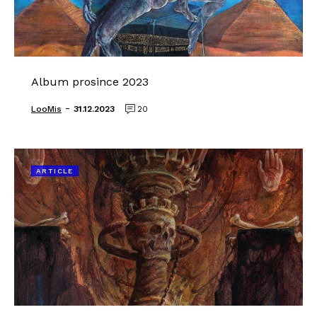
Album prosince 2023
-
LooMis
31.12.2023
20
ARTICLE