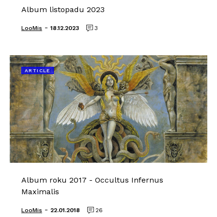
Album listopadu 2023
-
LooMis
18.12.2023
3
ARTICLE
Album roku 2017 - Occultus Infernus
Maximalis
-
LooMis
22.01.2018
26