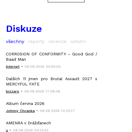
Diskuze
všechny
reporty
recenze
ostatní
CORROSION OF CONFORMITY – Good God /
Baad Man
-
Internet
09.08.2026 02:59:02
Dalších 11 jmen pro Brutal Assault 2027 s
MERCYFUL FATE
-
bizzaro
08.08.2026 17:08:38
Album června 2026
-
Johnny_Chcanka
08.08.2026 14:25:17
AMENRA v Drážďanech
-
u
08.08.2026 00:13:53