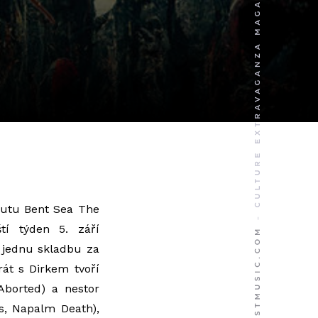
ebutu
Bent Sea The
tí týden 5. září
 jednu skladbu za
rát s Dirkem tvoří
Aborted) a nestor
s, Napalm Death),