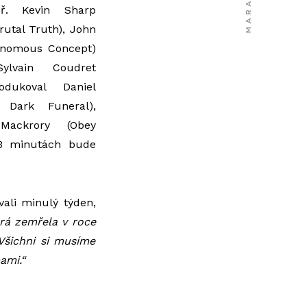
př. Kevin Sharp
Brutal Truth), John
enomous Concept)
lvain Coudret
odukoval Daniel
 Dark Funeral),
Mackrory (Obey
33 minutách bude
ali minulý týden,
rá zemřela v roce
Všichni si musíme
ami.“