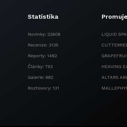
Statistika
Promuj
Novinky: 22608
LIQUID SPA
Recenze: 3135
CUTTERRE
Reporty: 1482
GRAPEFRU
Články: 793
HEAVING E
Galerie: 682
ALTARS AB
Rozhovory: 131
MALLEPHY