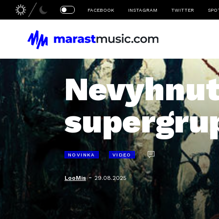
FACEBOOK
INSTAGRAM
TWITTER
SPO
Nevyhnut
supergru
NOVINKA
VIDEO
-
LooMis
29.08.2025