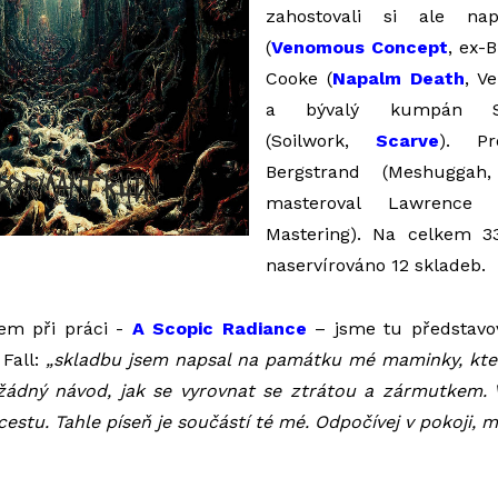
zahostovali si ale na
(
Venomous Concept
, ex-
Cooke (
Napalm Death
, V
a bývalý kumpán Sy
(Soilwork,
Scarve
). Pr
Bergstrand (Meshuggah,
masteroval Lawrence 
Mastering). Na celkem 
naservírováno 12 skladeb.
kem při práci -
A Scopic Radiance
– jsme tu představov
Fall:
„skladbu jsem napsal na památku mé maminky, kte
 žádný návod, jak se vyrovnat se ztrátou a zármutkem. 
 cestu. Tahle píseň je součástí té mé. Odpočívej v pokoji, m