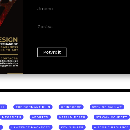
ALL
THE DORMANT RUIN
GRINDCORE
SVEN DE CALUWÉ
MEGADETH
ABORTED
NAPALM DEATH
SYLVAIN COUDRET
D
LAWRENCE MACKRORY
KEVIN SHARP
A SCOPIC RADIANCE