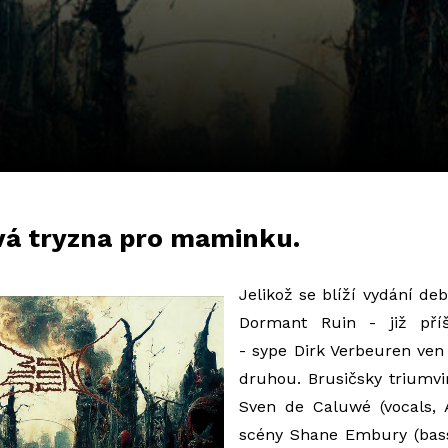
vá tryzna pro maminku.
Jelikož se blíží vydání d
Dormant Ruin - již příš
- sype Dirk Verbeuren ven
druhou. Brusičsky triumvi
Sven de Caluwé (vocals, 
scény Shane Embury (bas