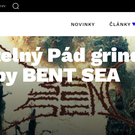
TIFY
NOVINKY
ČLÁNKY
elný Pád grin
py BENT SEA