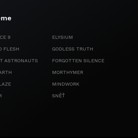
eme
CE 9
ELYSIUM
D FLESH
GODLESS TRUTH
IT ASTRONAUTS
FORGOTTEN SILENCE
ARTH
MORTHYMER
LAZE
MINDWORK
R
SNĚŤ