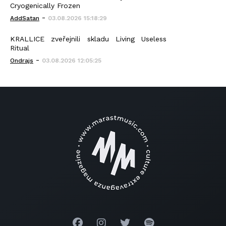
Cryogenically Frozen
-
AddSatan
03.08.2026 15:18:29
KRALLICE zveřejnili skladu Living Useless
Ritual
-
Ondrajs
03.08.2026 12:05:25