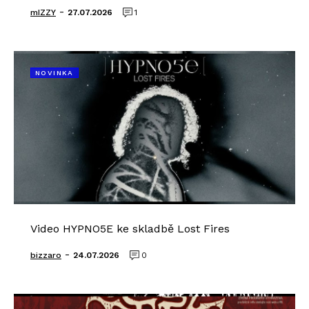
-
mIZZY
27.07.2026
1
NOVINKA
Video HYPNO5E ke skladbě Lost Fires
-
bizzaro
24.07.2026
0