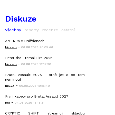
Diskuze
všechny
reporty
recenze
ostatní
AMENRA v Drážďanech
-
bizzaro
06.08.2026 20:05:46
Enter the Eternal Fire 2026
-
bizzaro
06.08.2026 12:12:30
Brutal Assault 2026 - proč jet a co tam
neminout
-
mIZZY
06.08.2026 10:15:40
První kapely pro Brutal Assault 2027
-
leif
04.08.2026 18:18:31
CRYPTIC SHIFT streamují skladbu