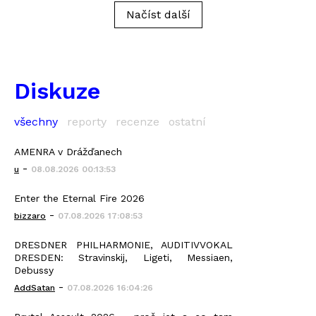
Načíst další
Diskuze
všechny
reporty
recenze
ostatní
AMENRA v Drážďanech
-
u
08.08.2026 00:13:53
Enter the Eternal Fire 2026
-
bizzaro
07.08.2026 17:08:53
DRESDNER PHILHARMONIE, AUDITIVVOKAL
DRESDEN: Stravinskij, Ligeti, Messiaen,
Debussy
-
AddSatan
07.08.2026 16:04:26