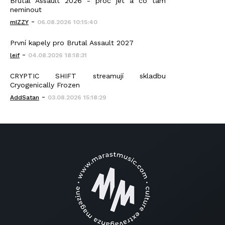
Brutal Assault 2026 - proč jet a co tam
neminout
-
mIZZY
06.08.2026 10:15:40
První kapely pro Brutal Assault 2027
-
leif
04.08.2026 18:18:31
CRYPTIC SHIFT streamují skladbu
Cryogenically Frozen
-
AddSatan
03.08.2026 15:18:29