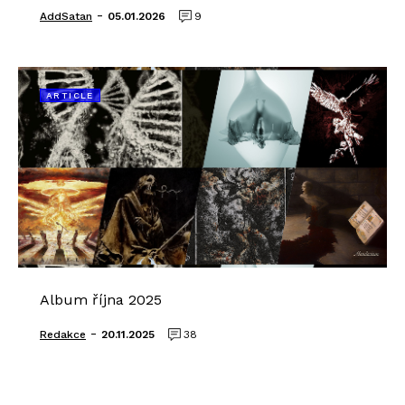
-
AddSatan
05.01.2026
9
ARTICLE
Album října 2025
-
Redakce
20.11.2025
38