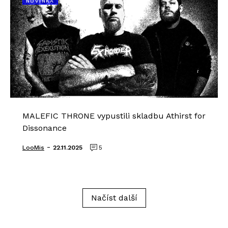
NOVINKA
MALEFIC THRONE vypustili skladbu Athirst for
Dissonance
-
LooMis
22.11.2025
5
Načíst další