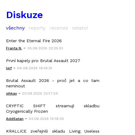
Diskuze
všechny
reporty
recenze
ostatní
Enter the Eternal Fire 2026
-
Franta N.
05.08.2026 22:25:33
První kapely pro Brutal Assault 2027
-
leif
04.08.2026 18:18:31
Brutal Assault 2026 - proč jet a co tam
neminout
-
vihkav
03.08.2026 22:17:24
CRYPTIC SHIFT streamují skladbu
Cryogenically Frozen
-
AddSatan
03.08.2026 15:18:29
KRALLICE zveřejnili skladu Living Useless