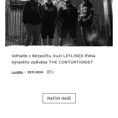
Odhalte v Bezpočtu Iluzí LEYLINES třeba
bývalého zpěváka THE CONTORTIONIST
-
LooMis
22.11.2024
0
Načíst další