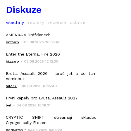
Diskuze
všechny
reporty
recenze
ostatní
AMENRA v Drážďanech
-
bizzaro
06.08.2026 20:05:46
Enter the Eternal Fire 2026
-
bizzaro
06.08.2026 12:12:30
Brutal Assault 2026 - proč jet a co tam
neminout
-
mIZZY
06.08.2026 10:15:40
První kapely pro Brutal Assault 2027
-
leif
04.08.2026 18:18:31
CRYPTIC SHIFT streamují skladbu
Cryogenically Frozen
-
AddSatan
03.08.2026 15:18:29