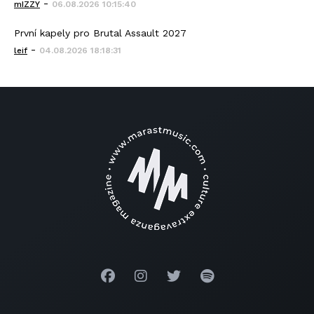
-
mIZZY
06.08.2026 10:15:40
První kapely pro Brutal Assault 2027
-
leif
04.08.2026 18:18:31