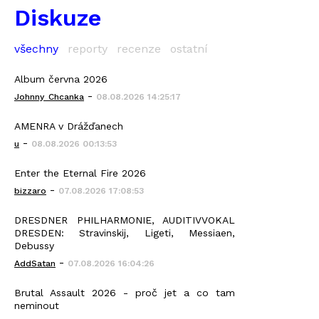
Diskuze
všechny
reporty
recenze
ostatní
Album června 2026
-
Johnny_Chcanka
08.08.2026 14:25:17
AMENRA v Drážďanech
-
u
08.08.2026 00:13:53
Enter the Eternal Fire 2026
-
bizzaro
07.08.2026 17:08:53
DRESDNER PHILHARMONIE, AUDITIVVOKAL
DRESDEN: Stravinskij, Ligeti, Messiaen,
Debussy
-
AddSatan
07.08.2026 16:04:26
Brutal Assault 2026 - proč jet a co tam
neminout