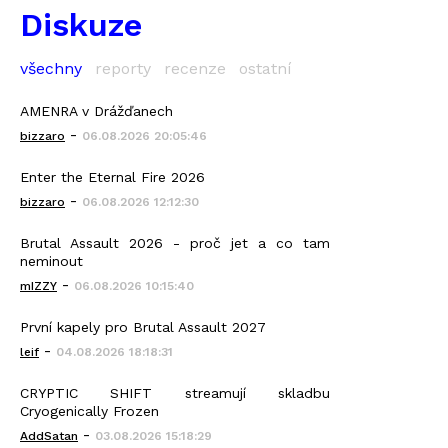
Diskuze
všechny
reporty
recenze
ostatní
AMENRA v Drážďanech
-
bizzaro
06.08.2026 20:05:46
Enter the Eternal Fire 2026
-
bizzaro
06.08.2026 12:12:30
Brutal Assault 2026 - proč jet a co tam
neminout
-
mIZZY
06.08.2026 10:15:40
První kapely pro Brutal Assault 2027
-
leif
04.08.2026 18:18:31
CRYPTIC SHIFT streamují skladbu
Cryogenically Frozen
-
AddSatan
03.08.2026 15:18:29