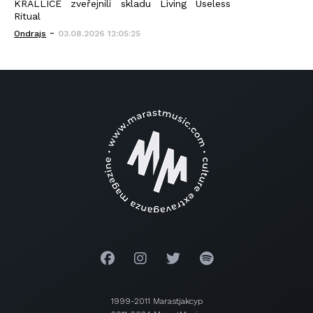
KRALLICE zveřejnili skladu Living Useless
Ritual
-
Ondrajs
03.08.2026 12:05:25
1999-2011 Marastjakcyp