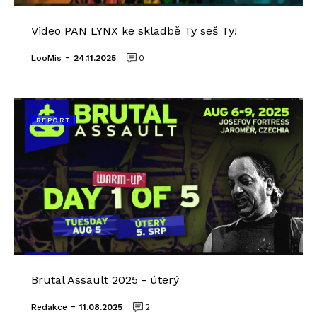
Video PAN LYNX ke skladbě Ty seš Ty!
-
LooMis
24.11.2025
0
REPORT
Brutal Assault 2025 - úterý
-
Redakce
11.08.2025
2