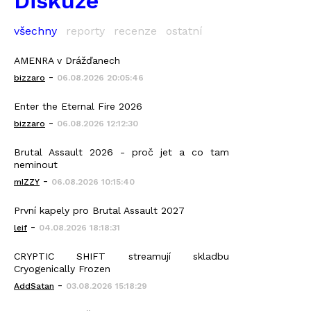
Diskuze
všechny
reporty
recenze
ostatní
AMENRA v Drážďanech
-
bizzaro
06.08.2026 20:05:46
Enter the Eternal Fire 2026
-
bizzaro
06.08.2026 12:12:30
Brutal Assault 2026 - proč jet a co tam
neminout
-
mIZZY
06.08.2026 10:15:40
První kapely pro Brutal Assault 2027
-
leif
04.08.2026 18:18:31
CRYPTIC SHIFT streamují skladbu
Cryogenically Frozen
-
AddSatan
03.08.2026 15:18:29