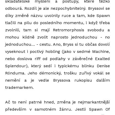
skladatelské myšlení a postupy, které těžko
odbourá. Rozdíl je ale nezpochybnitelný. Bryssovi se
díky změně názvu uvolnily ruce a tam, kde Spawn
tlačili na pilu do posledního momentu, i když třeba
zvolnili, tam si mají Retromorphosis svobodu a
mohou klidně zvolit naprosto jednoduchou - no
jednoduchou… - cestu. Ano, Bryss si tu občas dovolí
vyseknout i poctivý hobling (
jako v sedmé Machine,
nebo doslova riff od podlahy v závěrečné
Exalted
Splendour
), který sedí i typickému blinku Denise
Rönduma. Jeho démonický, trošku zuřivý vokál se
nemění a je vedle Bryssova rukopisu dalším
trademarkem
.
Ač to není patrné hned, změna je nejmarkantnější
především v samotném žánru. Jestli Spawn Of