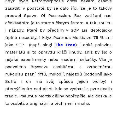
Když bych Retromorphosis chtěl někam časově
zasadit, v podstatě by se dalo říci, že je to takový
prequel Spawn Of Possession. Bez zatížení nad
očekáváním je to start s čistým štítem, a tak jsou tu
i nápady, které by předtím v SOP asi ideologicky
úplně neseděly, i když Psalmus Mortis ze 75 % zní
jako SOP
(např. singl
The Tree
)
. Lehká polovina
materiálu si to opravdu kráčí jinudy, aniž by šlo o
nějaké experimenty nebo moderní sekačky. Vše je
podvoleno Bryssovu osobitému a zvrácenému
rukopisu psaní riffů, melodií, nájezdů (podobně jako
Suffo i on má svůj způsob jejich tvorby) i
přemýšlením nad písní
, kde se vychází z pvre death
tradic.
Psalmus Mortis dějiny nepřepíše, ale deska je
to osobitá a originální, a těch není mnoho.