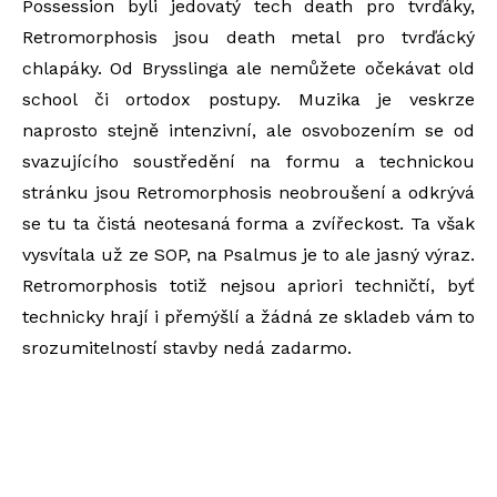
Possession byli jedovatý tech death pro tvrďáky,
Retromorphosis jsou death metal pro tvrďácký
chlapáky. Od Brysslinga ale nemůžete očekávat old
school či ortodox postupy. Muzika je veskrze
naprosto stejně intenzivní, ale osvobozením se od
svazujícího soustředění na formu a technickou
stránku jsou Retromorphosis neobroušení a odkrývá
se tu ta čistá neotesaná forma a zvířeckost. Ta však
vysvítala už ze SOP, na Psalmus je to ale jasný výraz.
Retromorphosis totiž nejsou apriori techničtí, byť
technicky hrají i přemýšlí a žádná ze skladeb vám to
srozumitelností stavby nedá zadarmo.