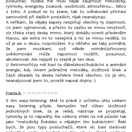
posluchač. Hudba mě musí nějak zaujmout: melodicky,
rytmicky, energicky, zvukově, osobitostí, atmosférou... Něco
z toho. A pokud se to stane, tak to odhalování přichází
samovolně při dalších posleších, nijak neanalyzuju.
A neříkám, že nějaký kapely nesplňují všechny ty vlastnosti,
co jsem vyjmenoval, a přesto tu vazbu se mnou nevytvoří,
viz třeba starý desky Immo, který dokážu ocenit především
hlavou, ale extra mi to nesepíná a nic se mnou nedělá, to
už je asi o vkusu, rozpoložení. A u něčeho asi taky pomáhá,
že jsem muzikant, což někde vnímání/přirozený
uvědomování může napomoci rozšířit, posunout,
akcelerovat. Ale nejspíš to stejně je ten vkus.
U Retromorfózy mě baví ta ďábelskost/bubáctví a animální
energie, kdy vlivem jedinečné melodiky, složitosti linek a
částí skladeb ta deska neřekne hned všechno. Co já vím,
neanalyzoval jsem to, prostě napsal dojmy :)
-
Franta N.
22.02.25 00:44:31
S tím easy-listening: Mně to právě z určitého úhlu celkem
easy listening přijde. Nemyslím teď vůbec složitostí
jednotlivých linek, ta je velká, nástroje se proplétají,
rytmicky je to nápaditý. Ale celkový efekt na mě působí tak
jako "melodický Švédsko s nějakým tím bubáctvím". Řekl
bych, že jsou typy posluchačů, které víc baví sledovat