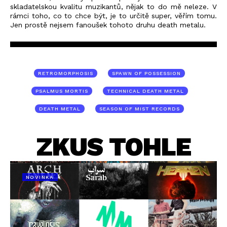
skladatelskou kvalitu muzikantů, nějak to do mě neleze. V
rámci toho, co to chce být, je to určitě super, věřím tomu.
Jen prostě nejsem fanoušek tohoto druhu death metalu.
RETROMORPHOSIS
SPAWN OF POSSESSION
PSALMUS MORTIS
TECHNICAL DEATH METAL
DEATH METAL
SEASON OF MIST RECORDS
ZKUS TOHLE
NOVINKA