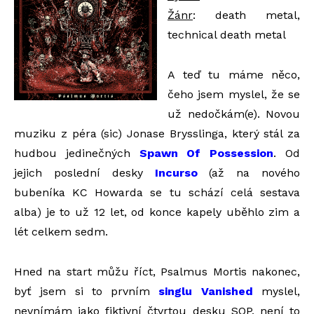
Žánr
: death metal,
technical death metal
A teď tu máme něco,
čeho jsem myslel, že se
už nedočkám(e). Novou
muziku z péra (sic) Jonase Brysslinga, který stál za
hudbou jedinečných
Spawn Of Possession
. Od
jejich poslední desky
Incurso
(až na nového
bubeníka
KC Howard
a
se tu schází celá sestava
alba) je to už 12 let, od konce kapely uběhlo zim a
lét celkem sedm.
Hned na start můžu říct,
Psalmus Mortis
nakonec,
byť jsem si to prvním
singlu Vanished
myslel,
nevnímám jako fiktivní čtvrtou desku SOP, není to