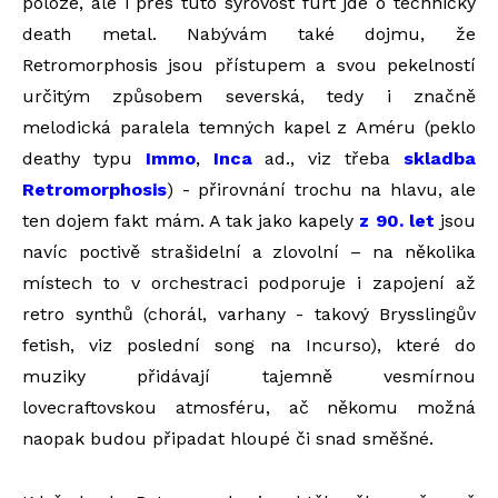
poloze, ale i přes tuto syrovost furt jde o technický
death metal. Nabývám také dojmu, že
Retromorphosis jsou přístupem a svou pekelností
určitým způsobem severská, tedy i značně
melodická paralela temných kapel z Améru (peklo
deathy typu
Immo
,
Inca
ad., viz třeba
skladba
Retromorphosis
) - přirovnání trochu na hlavu, ale
ten dojem fakt mám. A tak jako kapely
z 90. let
jsou
navíc poctivě strašidelní a zlovolní – na několika
místech to v orchestraci podporuje i zapojení až
retro synthů (chorál, varhany - takový Brysslingův
fetish, viz poslední song na Incurso), které do
muziky přidávají tajemně vesmírnou
lovecraftovskou atmosféru, ač někomu možná
naopak budou připadat hloupé či snad směšné.