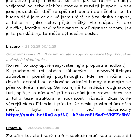
jednotlivé party a kochat se tím, jak se různě prolínají,
vzájemně od sebe přebírají motivy a rozvíjejí je apod. A pak
jsou posluchači, kteří se spíš rádi ponoří do něčeho, co ta
hudba dělá jako celek. Já jsem určitě spíš ta druhá skupina,
a tohle mi jako celek přijde mělký. Ale chápu, že pro
člověka, kterýho baví rafinovanost a důvtipnost v tom, jak
je to poskládaný, to může být ideální deska.
-
bizzaro
22.02.25 00:12:25
Odpověď Franta N.: Zkouším to, ale i když plně respektuju hráčskou
a vlastně i skladatels...
No není to taky úplně easy-listening a propustná hudba :)
K pochopení mi občas záhadným a nevysvětlitelným
způsobem pomáhají playthroughs, kde se možná víc
dokážu oprostit od celkového vnímání hudby a napojím se
přes konkrétní nástroj. Samozřejmě to nedělám dogmaticky
furt, spíš je to náhodně při brouzdání jako zrovna dnes, víc
z toho leze struktura a souvislosti nápadů. Zkus tohle
včerejší video Erlenda, i přesto, že desku poslouchám přes
měsíc, bylo mi i teď nápomocný
https://youtu.be/RxQwpfNQ_lk?si=zaPL5wPtVKEZe5hV
-
Franta N.
21.02.25 08:05:08
Zkouším to, ale i když plně respektuju hráčskou a vlastně i