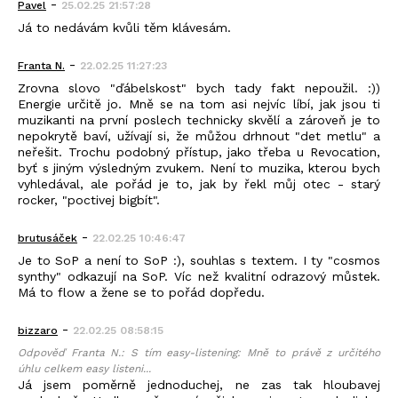
-
Pavel
25.02.25 21:57:28
Já to nedávám kvůli těm klávesám.
-
Franta N.
22.02.25 11:27:23
Zrovna slovo "ďábelskost" bych tady fakt nepoužil. :))
Energie určitě jo. Mně se na tom asi nejvíc líbí, jak jsou ti
muzikanti na první poslech technicky skvělí a zároveň je to
nepokrytě baví, užívají si, že můžou drhnout "det metlu" a
neřešit. Trochu podobný přístup, jako třeba u Revocation,
byť s jiným výsledným zvukem. Není to muzika, kterou bych
vyhledával, ale pořád je to, jak by řekl můj otec - starý
rocker, "poctivej bigbít".
-
brutusáček
22.02.25 10:46:47
Je to SoP a není to SoP :), souhlas s textem. I ty "cosmos
synthy" odkazují na SoP. Víc než kvalitní odrazový můstek.
Má to flow a žene se to pořád dopředu.
-
bizzaro
22.02.25 08:58:15
Odpověď Franta N.: S tím easy-listening: Mně to právě z určitého
úhlu celkem easy listeni...
Já jsem poměrně jednoduchej, ne zas tak hloubavej