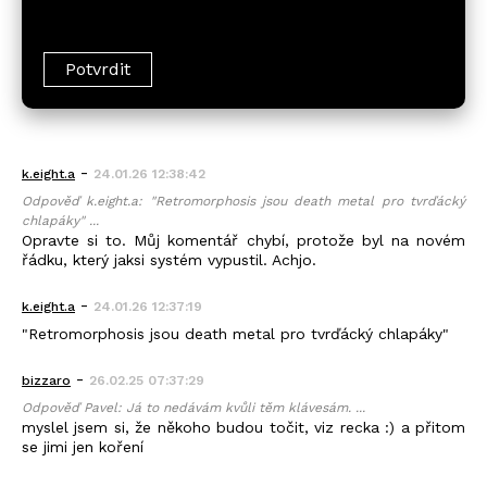
-
k.eight.a
24.01.26 12:38:42
Odpověď k.eight.a: "Retromorphosis jsou death metal pro tvrďácký
chlapáky" ...
Opravte si to. Můj komentář chybí, protože byl na novém
řádku, který jaksi systém vypustil. Achjo.
-
k.eight.a
24.01.26 12:37:19
"Retromorphosis jsou death metal pro tvrďácký chlapáky"
-
bizzaro
26.02.25 07:37:29
Odpověď Pavel: Já to nedávám kvůli těm klávesám. ...
myslel jsem si, že někoho budou točit, viz recka :) a přitom
se jimi jen koření