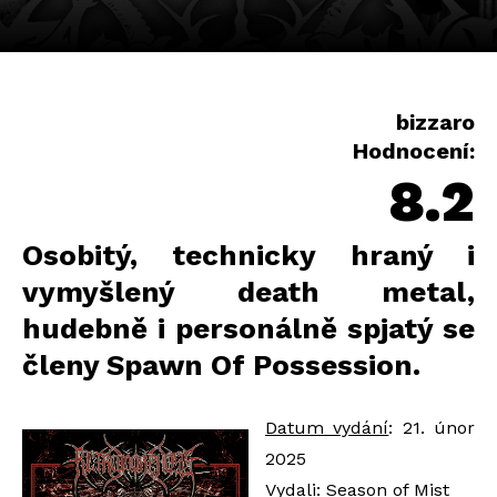
bizzaro
Hodnocení:
8.2
Osobitý, technicky hraný i
vymyšlený death metal,
hudebně i personálně spjatý se
členy Spawn Of Possession.
Datum vydání
: 2
1
. únor
2025
Vydali
:
Season of Mist