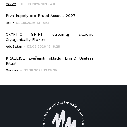
-
mIZZY
06.08.2026 10:15:40
První kapely pro Brutal Assault 2027
-
leif
04.08.2026 18:18:31
CRYPTIC SHIFT streamují skladbu
Cryogenically Frozen
-
AddSatan
03.08.2026 15:18:29
KRALLICE zveřejnili skladu Living Useless
Ritual
-
Ondrajs
03.08.2026 12:05:25