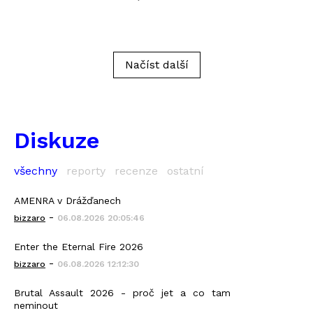
Načíst další
Diskuze
všechny
reporty
recenze
ostatní
AMENRA v Drážďanech
-
bizzaro
06.08.2026 20:05:46
Enter the Eternal Fire 2026
-
bizzaro
06.08.2026 12:12:30
Brutal Assault 2026 - proč jet a co tam
neminout