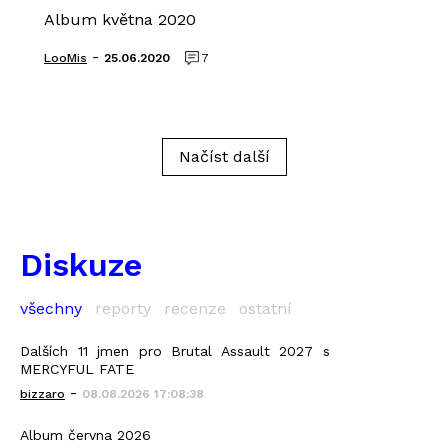
Album května 2020
-
LooMis
25.06.2020
7
Načíst další
Diskuze
všechny
reporty
recenze
ostatní
Dalších 11 jmen pro Brutal Assault 2027 s
MERCYFUL FATE
-
bizzaro
08.08.2026 17:08:38
Album června 2026