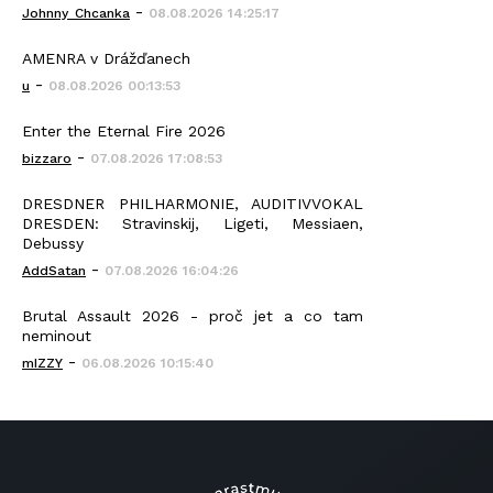
-
Johnny_Chcanka
08.08.2026 14:25:17
AMENRA v Drážďanech
-
u
08.08.2026 00:13:53
Enter the Eternal Fire 2026
-
bizzaro
07.08.2026 17:08:53
DRESDNER PHILHARMONIE, AUDITIVVOKAL
DRESDEN: Stravinskij, Ligeti, Messiaen,
Debussy
-
AddSatan
07.08.2026 16:04:26
Brutal Assault 2026 - proč jet a co tam
neminout
-
mIZZY
06.08.2026 10:15:40