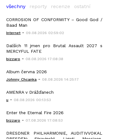
všechny
reporty
recenze
ostatní
CORROSION OF CONFORMITY – Good God /
Baad Man
-
Internet
09.08.2026 02:59:02
Dalších 11 jmen pro Brutal Assault 2027 s
MERCYFUL FATE
-
bizzaro
08.08.2026 17:08:38
Album června 2026
-
Johnny_Chcanka
08.08.2026 14:25:17
AMENRA v Drážďanech
-
u
08.08.2026 00:13:53
Enter the Eternal Fire 2026
-
bizzaro
07.08.2026 17:08:53
DRESDNER PHILHARMONIE, AUDITIVVOKAL
DRESDEN: Stravinskij, Ligeti, Messiaen,