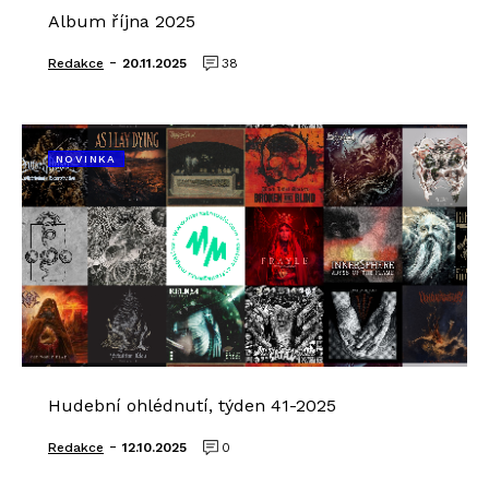
Album října 2025
-
Redakce
20.11.2025
38
NOVINKA
Hudební ohlédnutí, týden 41-2025
-
Redakce
12.10.2025
0