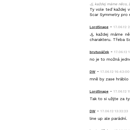
Jj, každej máme něco, že
Ty vole teď každej v
Scar Symmetry pro 
-
LordSnape
17.06.12 
Jj, každej máme něc
charakteru. Třeba S
-
brutusáček
17.06.12 
no je to možná jedn
-
DW
17.06.12 16:43:00
mně by zase hráblo 
-
LordSnape
17.06.12 
Tak to si užijte za 
-
DW
17.06.12 13:32:23
line up ale parádní.