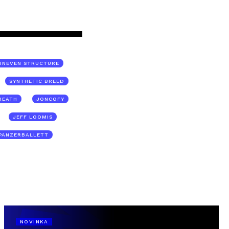
UNEVEN STRUCTURE
SYNTHETIC BREED
REATH
JONCOFY
JEFF LOOMIS
PANZERBALLETT
NOVINKA