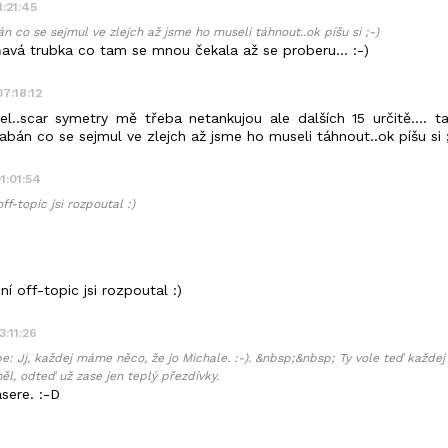
1:21:45
n co se sejmul ve zlejch až jsme ho museli táhnout..ok píšu si ;-)
rňavá trubka co tam se mnou čekala až se proberu... :-)
07:18:12
el..scar symetry mě třeba netankujou ale dalších 15 určitě.... 
habán co se sejmul ve zlejch až jsme ho museli táhnout..ok píšu si 
01:01:54
ff-topic jsi rozpoutal :)
ní off-topic jsi rozpoutal :)
3:11:26
 Jj, každej máme něco, že jo Michale. :-). &nbsp;&nbsp; Ty vole teď každej 
ěl, odteď už zase jen teplý přezdívky.
sere. :-D