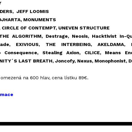
Y
ADERS,
JEFF LOOMIS
LDJHARTA, MONUMENTS
, CIRCLE OF CONTEMPT, UNEVEN STRUCTURE
 THE ALGORITHM, Destrage, Neosis, Hacktivist In-Q
hade, EXIVIOUS, THE INTERBEING, AKELDAMA, 
 Consequence, Stealing Axion, CILICE, Means E
NITY´S LAST BREATH, Joncofy, Nexus, Monophonist, D
 omezená na 600 hlav, cena lístku 89€.
ormace