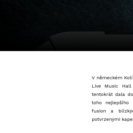
V německém Kolí
Live Music Hal
tentokrát dala d
toho nejlepšího 
fusion a blízk
potvrzenými kapel