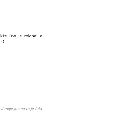
takže DW je michal a
;-)
ví moje jméno to je fakt