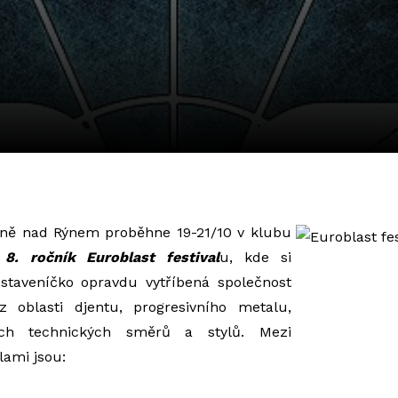
ně nad Rýnem proběhne 19-21/10 v klubu
l
8. ročník Euroblast festival
u, kde si
ostaveníčko opravdu vytříbená společnost
z oblasti djentu, progresivního metalu,
ých technických směrů a stylů. Mezi
ami jsou: