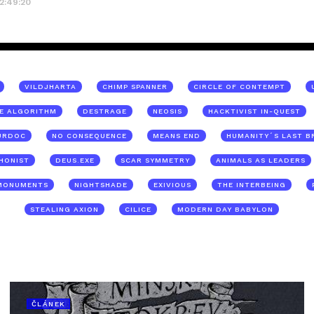
12:49:20
VILDJHARTA
CHIMP SPANNER
CIRCLE OF CONTEMPT
E ALGORITHM
DESTRAGE
NEOSIS
HACKTIVIST IN-QUEST
URDOC
NO CONSEQUENCE
MEANS END
HUMANITY´S LAST B
HONIST
DEUS.EXE
SCAR SYMMETRY
ANIMALS AS LEADERS
MONUMENTS
NIGHTSHADE
EXIVIOUS
THE INTERBEING
STEALING AXION
CILICE
MODERN DAY BABYLON
ČLÁNEK