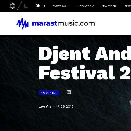
FACEBOOK
INSTAGRAM
TWITTER
SPO
Djent And
Festival 
NOVINKA
-
LooMis
17.06.2012