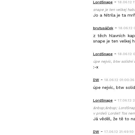
-
LordSnape
18.06.12 1
snape je ten velkej habá
Jo a Nitrila je ta m
-
brutusáček
18.06.12 
z těch hlavních kap
snape je ten velkej 
-
LordSnape
18.06.12 
úpe nejvíc, btw solidní o
:-x
-
DW
18.06.12 01:00:36
úpe nejvíc, btw solid
-
LordSnape
17.06.12 2
&nbsp;&nbsp; LordSnape:
v prdeli Lorde!! Tos nem
Já věděl, že tě to na
-
DW
17.06.12 21:49:10