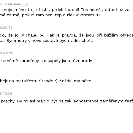
 jo Michale. :-).
í moje jméno to je fakt v prdeli Lorde!! Tos neměl, odteď už zase
mě za mě, pokud tam neni teploušek Alvestam :D
20:39:57
o, že jo Michale. :-) Tak je pravda, že jsou při bližším ohledá
car Symmetry v nové sestavě bych vidět chtěl.
19:40:28
o směrně zaměřený ale kapely jsou různorodý
bejt na metalfestu Stando :) Každej má něco..
15:42:24
ty prachy. By mi asi hráblo být na tak jednostranně zaměřeným fesť