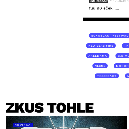
-
brutusáček
17.06.12 
fuu 90 eček......
EUROBLAST FESTIVAL
RED SEAS FIRE
TH
AKELDAMA
C.B.M
NEXUS
MONOP
TESSERACT
ZKUS TOHLE
NOVINKA