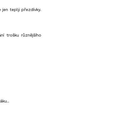
 jen teplý přezdívky.
ní trošku různějšího
áku..