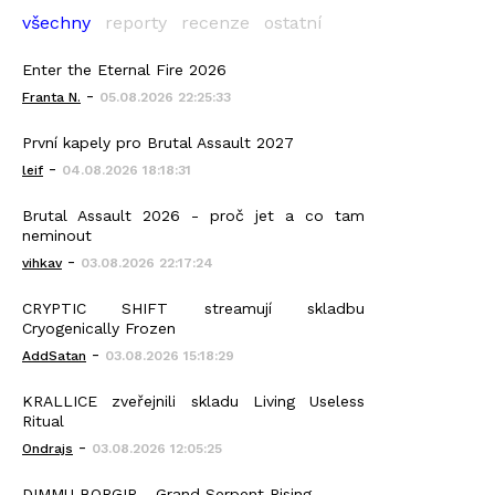
všechny
reporty
recenze
ostatní
Enter the Eternal Fire 2026
-
Franta N.
05.08.2026 22:25:33
První kapely pro Brutal Assault 2027
-
leif
04.08.2026 18:18:31
Brutal Assault 2026 - proč jet a co tam
neminout
-
vihkav
03.08.2026 22:17:24
CRYPTIC SHIFT streamují skladbu
Cryogenically Frozen
-
AddSatan
03.08.2026 15:18:29
KRALLICE zveřejnili skladu Living Useless
Ritual
-
Ondrajs
03.08.2026 12:05:25
DIMMU BORGIR - Grand Serpent Rising