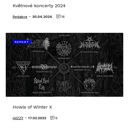
Květnové koncerty 2024
-
Redakce
30.04.2024
16
REPORT
Howls of Winter X
-
mIZZY
17.02.2023
6