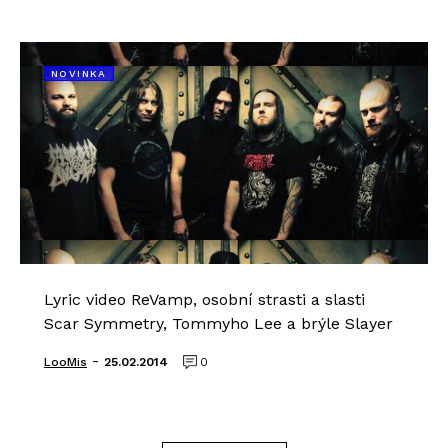
NOVINKA
Lyric video ReVamp, osobní strasti a slasti
Scar Symmetry, Tommyho Lee a brýle Slayer
-
LooMis
25.02.2014
0