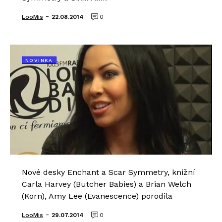
-
LooMis
22.08.2014
0
NOVINKA
Nové desky Enchant a Scar Symmetry, knižní
Carla Harvey (Butcher Babies) a Brian Welch
(Korn), Amy Lee (Evanescence) porodila
-
LooMis
29.07.2014
0