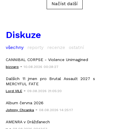
Načíst další
Diskuze
všechny
reporty
recenze
ostatní
CANNIBAL CORPSE - Violence Unimagined
-
bizzaro
10.08.2026 00:28:27
Dalších 11 jmen pro Brutal Assault 2027 s
MERCYFUL FATE
-
Lord VILE
09.08.2026 21:05:20
Album června 2026
-
Johnny_Chcanka
08.08.2026 14:25:17
AMENRA v Drážďanech
-