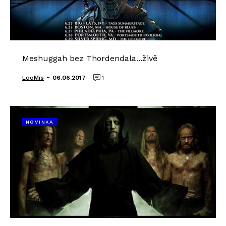
Meshuggah bez Thordendala...živě
-
LooMis
06.06.2017
1
NOVINKA