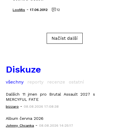
-
LooMis
17.06.2012
12
Načíst další
Diskuze
všechny
reporty
recenze
ostatní
Dalších 11 jmen pro Brutal Assault 2027 s
MERCYFUL FATE
-
bizzaro
08.08.2026 17:08:38
Album června 2026
-
Johnny_Chcanka
08.08.2026 14:25:17