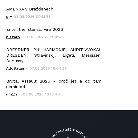
AMENRA v Drážďanech
-
u
08.08.2026 00:13:53
Enter the Eternal Fire 2026
-
bizzaro
07.08.2026 17:08:53
DRESDNER PHILHARMONIE, AUDITIVVOKAL
DRESDEN: Stravinskij, Ligeti, Messiaen,
Debussy
-
AddSatan
07.08.2026 16:04:26
Brutal Assault 2026 - proč jet a co tam
neminout
-
mIZZY
06.08.2026 10:15:40