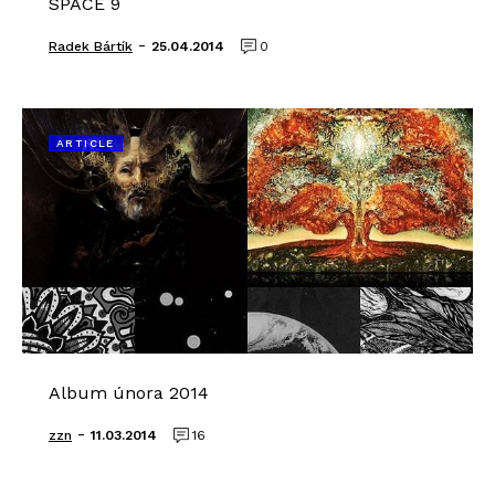
SPACE 9
-
Radek Bártík
25.04.2014
0
ARTICLE
Album února 2014
-
zzn
11.03.2014
16