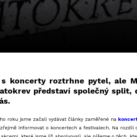
 s koncerty roztrhne pytel, ale M
atokrev představí společný split,
ás.
ho roku jsme začali vydávat články zaměřené na
koncer
zřejmě informovat o koncertech a festivalech. Na rozdíl
kcemi, které jsme již absolvovali, ale píšeme o těch, kte