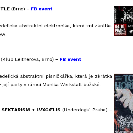
STLE
(Brno) –
FB event
delická abstraktní elektronika, která zní zkrátka
VA.
(Klub Leitnerova, Brno) –
FB event
edelická abstraktní písničkářka, která je zkrátka
 její party v rámci Monika Werkstatt božské.
 SEKTARISM + LVXCÆLIS
(Underdogs', Praha) –