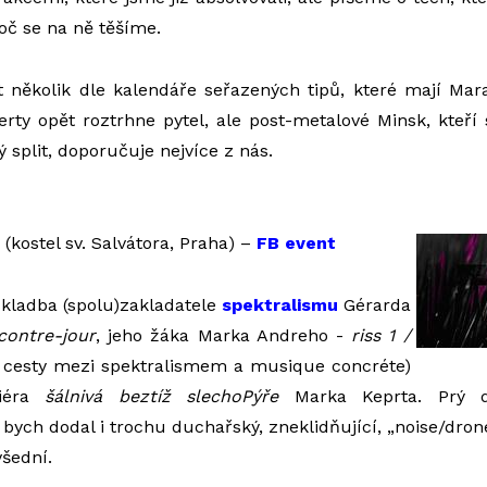
roč se na ně těšíme.
 několik dle kalendáře seřazených tipů, které mají Mar
erty opět roztrhne pytel, ale post-metalové Minsk, kteří
 split, doporučuje nejvíce z nás.
(kostel sv. Salvátora, Praha) –
FB event
kladba (spolu)zakladatele
spektralismu
Gérarda
contre-jour
, jeho žáka Marka Andreho -
riss 1 /
 cesty mezi spektralismem a musique concréte)
miéra
šálnivá beztíž slechoPýře
Marka Keprta. Prý d
 bych dodal i trochu duchařský, zneklidňující, „noise/droneo
šední.