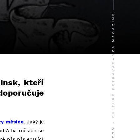
insk, kteří
 doporučuje
ty měsíce
. Jaký je
 od Alba měsíce se
ré nás následující