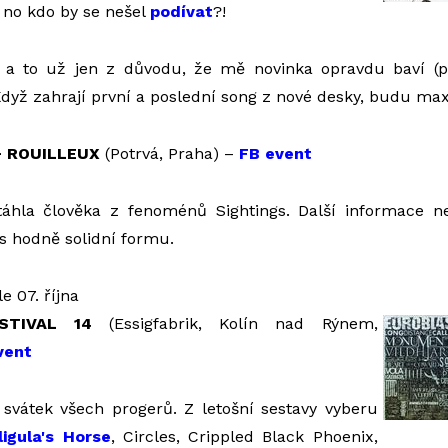
 no kdo by se nešel
podívat
?!
 a to už jen z důvodu, že mě novinka opravdu baví (
Když zahrají první a poslední song z nové desky, budu ma
 ROUILLEUX
(Potrvá, Praha) –
FB event
áhla člověka z fenoménů Sightings. Další informace ne
s hodně solidní formu.
e 07. října
STIVAL 14
(Essigfabrik, Kolín nad Rýnem,
vent
 svátek všech progerů. Z letošní sestavy vyberu
ligula's Horse
, Circles, Crippled Black Phoenix,