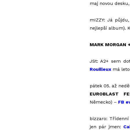
maj novou desku,
mIZZY: Já půjdu,
nejlepší album). 
MARK MORGAN +
JSt: A2+ sem dot
Rouilleux
má leto
pátek 05. až neděl
EUROBLAST FE
Německo) –
FB e
bizzaro: Třídenní
jen pár jmen:
Ca