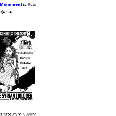
Monuments
, Rolo
jarta.
e znatelným vlivem