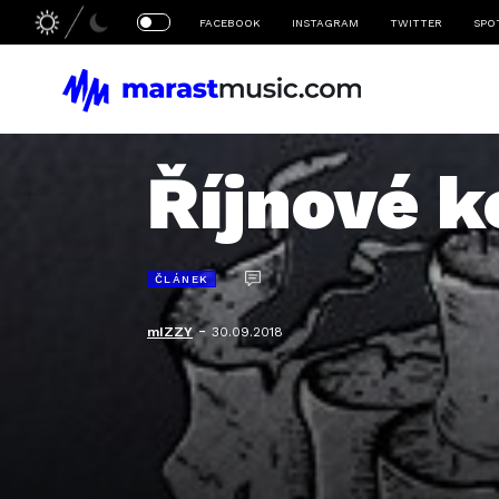
FACEBOOK
INSTAGRAM
TWITTER
SPO
Říjnové k
ČLÁNEK
-
mIZZY
30.09.2018