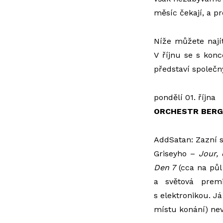
měsíc čekají, a p
Níže můžete najít
V říjnu se s konc
představí společný
pondělí 01. října
ORCHESTR BERG
AddSatan: Zazní s
Griseyho –
Jour, 
Den 7
(cca na půl
a světová pre
s elektronikou. Já
místu konání) nev