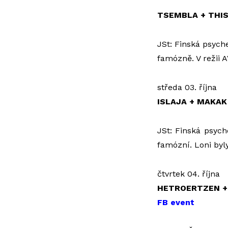
TSEMBLA + THI
JSt: Finská psyche
famózně. V režii A
středa 03. října
ISLAJA + MAKAK
JSt: Finská psych
famózní. Loni byly
čtvrtek 04. října
HETROERTZEN +
FB event