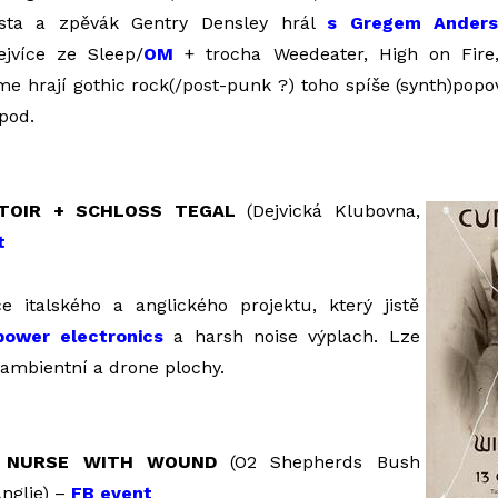
rista a zpěvák Gentry Densley hrál
s Gregem Ander
ejvíce ze Sleep/
OM
+ trocha Weedeater, High on Fire
ime hrají gothic rock(/post-punk ?) toho spíše (synth)popo
pod.
TOIR + SCHLOSS TEGAL
(Dejvická Klubovna,
t
e italského a anglického projektu, který jistě
power electronics
a harsh noise výplach. Lze
 ambientní a drone plochy.
 NURSE WITH WOUND
(O2 Shepherds Bush
nglie) –
FB event