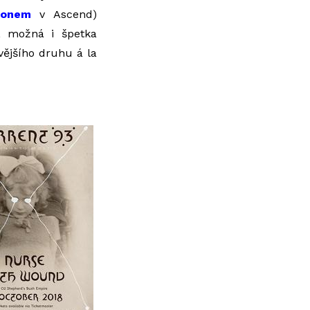
sonem
v Ascend)
, možná i špetka
vějšího druhu á la