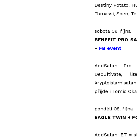
Destiny Potato, H
Tomassi, Soen, Te
sobota 06. října
BENEFIT PRO SA
–
FB event
AddSatan: Pro
Decultivate, l
kryptoislamisata
přijde i Tomio Ok
pondělí 08. října
EAGLE TWIN + 
AddSatan: ET = sl