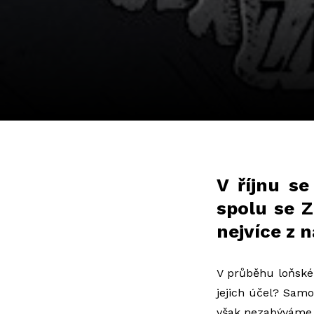
V říjnu se
spolu se Z
nejvíce z n
V průběhu loňské
jejich účel? Samo
však nezabýváme a