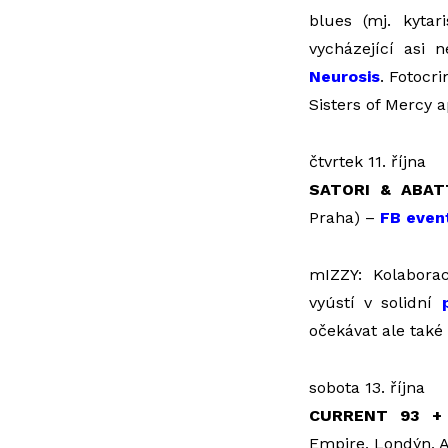
blues (mj. kyta
vycházející asi n
Neurosis
. Fotocr
Sisters of Mercy a
čtvrtek 11. října
SATORI & ABAT
Praha) –
FB even
mIZZY: Kolaborac
vyústí v solidní
očekávat ale také
sobota 13. října
CURRENT 93 +
Empire, Londýn, A