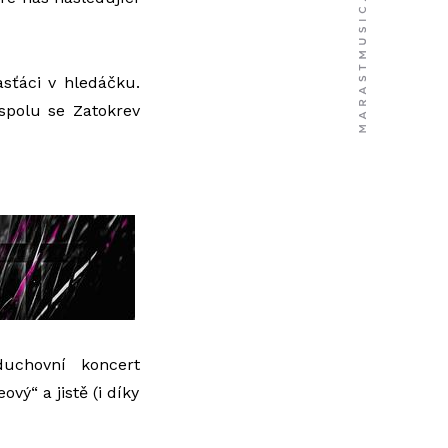
asťáci v hledáčku.
 spolu se Zatokrev
uchovní koncert
vý“ a jistě (i díky