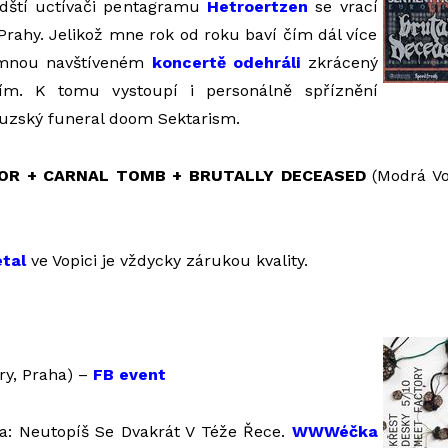
édští uctívači pentagramu
Hetroertzen
se vrací
 Prahy. Jelikož mne rok od roku baví čím dál více
 mnou navštíveném
koncertě odehráli
zkrácený
ším. K tomu vystoupí i personálně spříznění
ouzský funeral doom Sektarism.
OR + CARNAL TOMB + BRUTALLY DECEASED
(Modrá Vo
tal
ve Vopici je vždycky zárukou kvality.
ry, Praha) –
FB event
ba: Neutopíš Se Dvakrát V Téže Řece.
WWWéčka