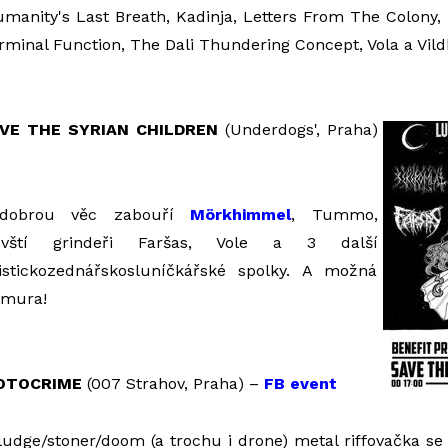
umanity's Last Breath, Kadinja, Letters From The Colony,
rminal Function, The Dali Thundering Concept, Vola a Vildh
VE THE SYRIAN CHILDREN
(Underdogs', Praha)
 dobrou věc zabouří
Mörkhimmel
, Tummo,
itevští grindeři Faršas, Vole a 3 další
nistickozednářskosluníčkářské spolky. A možná
amura!
FOTOCRIME
(007 Strahov, Praha) –
FB event
udge/stoner/doom (a trochu i drone) metal riffovačka s