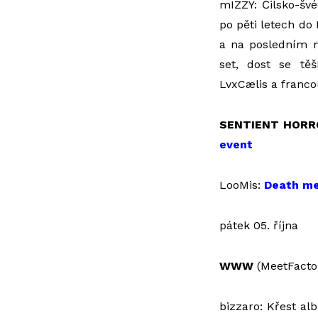
mIZZY: Čilsko-šv
po pěti letech do
a na posledním
set, dost se tě
LvxCælis a franc
SENTIENT HORR
event
LooMis:
Death me
pátek 05. října
WWW
(MeetFacto
bizzaro: Křest al