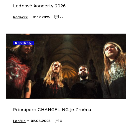
Lednové koncerty 2026
-
Redakce
31.12.2025
22
NOVINKA
Principem CHANGELING je Změna
-
LooMis
02.04.2025
0