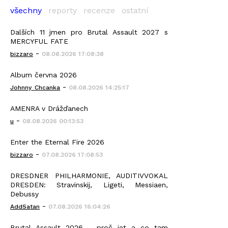
všechny
reporty
recenze
ostatní
Dalších 11 jmen pro Brutal Assault 2027 s
MERCYFUL FATE
-
bizzaro
08.08.2026 17:08:38
Album června 2026
-
Johnny_Chcanka
08.08.2026 14:25:17
AMENRA v Drážďanech
-
u
08.08.2026 00:13:53
Enter the Eternal Fire 2026
-
bizzaro
07.08.2026 17:08:53
DRESDNER PHILHARMONIE, AUDITIVVOKAL
DRESDEN: Stravinskij, Ligeti, Messiaen,
Debussy
-
AddSatan
07.08.2026 16:04:26
Brutal Assault 2026 - proč jet a co tam