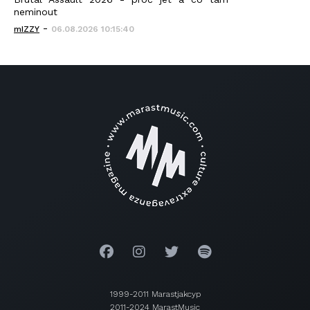
neminout
-
mIZZY
06.08.2026 10:15:40
1999-2011 Marastjakcyp
2011-2024 MarastMusic