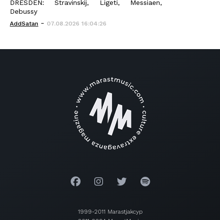
DRESDEN: Stravinskij, Ligeti, Messiaen,
Debussy
-
AddSatan
07.08.2026 16:04:26
1999-2011 Marastjakcyp