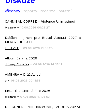
Diskuze
všechny
reporty
recenze
ostatní
CANNIBAL CORPSE - Violence Unimagined
-
bizzaro
10.08.2026 00:28:27
Dalších 11 jmen pro Brutal Assault 2027 s
MERCYFUL FATE
-
Lord VILE
09.08.2026 21:05:20
Album června 2026
-
Johnny_Chcanka
08.08.2026 14:25:17
AMENRA v Drážďanech
-
u
08.08.2026 00:13:53
Enter the Eternal Fire 2026
-
bizzaro
07.08.2026 17:08:53
DRESDNER PHILHARMONIE, AUDITIVVOKAL