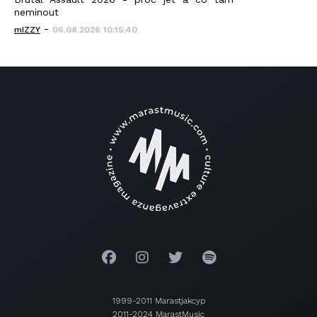
neminout
-
mIZZY
06.08.2026 10:15:40
1999-2011 Marastjakcyp
2011-2024 MarastMusic