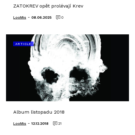
ZATOKREV opět prolévají Krev
-
LooMis
08.06.2025
0
ARTICLE
Album listopadu 2018
-
LooMis
12.12.2018
21