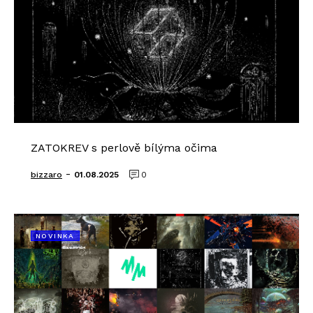
ZATOKREV s perlově bílýma očima
-
bizzaro
01.08.2025
0
NOVINKA