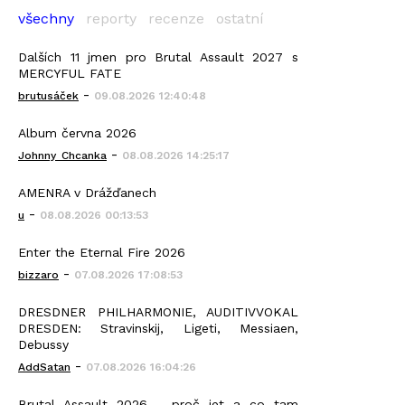
všechny
reporty
recenze
ostatní
Dalších 11 jmen pro Brutal Assault 2027 s
MERCYFUL FATE
-
brutusáček
09.08.2026 12:40:48
Album června 2026
-
Johnny_Chcanka
08.08.2026 14:25:17
AMENRA v Drážďanech
-
u
08.08.2026 00:13:53
Enter the Eternal Fire 2026
-
bizzaro
07.08.2026 17:08:53
DRESDNER PHILHARMONIE, AUDITIVVOKAL
DRESDEN: Stravinskij, Ligeti, Messiaen,
Debussy
-
AddSatan
07.08.2026 16:04:26
Brutal Assault 2026 - proč jet a co tam