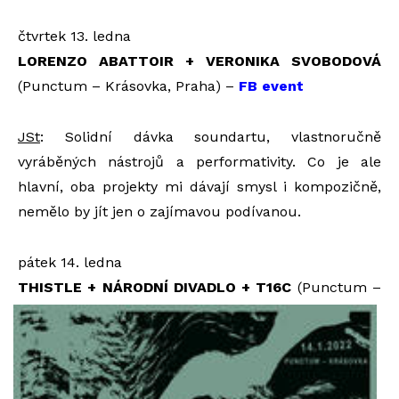
čtvrtek 13. ledna
LORENZO ABATTOIR + VERONIKA SVOBODOVÁ
(Punctum – Krásovka, Praha) –
FB event
JSt
: Solidní dávka soundartu, vlastnoručně
vyráběných nástrojů a performativity. Co je ale
hlavní, oba projekty mi dávají smysl i kompozičně,
nemělo by jít jen o zajímavou podívanou.
pátek 14. ledna
THIST
LE + NÁRODNÍ DIVADLO + T16C
(Punctum –