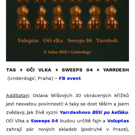
TAS + OČI VLKA + SWEEPS 04 + YARRDESH
(Underdogs', Praha) –
FB event
AddSatan
: Oslava Míšových 30 obrácených křížků
jest nesvatou povinností! A taky se dost těším a jsem
zvědavý, jak živě vyzní
Yarrdeshovo
Blití po keťáku
.
Oči Vlka a
Sweeps 04
budou určitě fajn a
Voluptas
zahrají pár nových skladeb (podruhé v Praze),