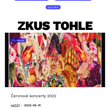
GOJIRA
ZKUS TOHLE
ČLÁNEK
Červnové koncerty 2022
-
mIZZY
2022-05-31