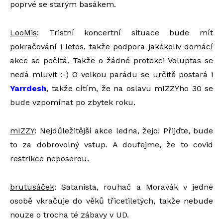
poprvé se starým basákem.
LooMis
: Tristní koncertní situace bude mít
pokračování i letos, takže podpora jakékoliv domácí
akce se počítá. Takže o žádné protekci Voluptas se
nedá mluvit :-) O velkou parádu se určitě postará i
Yarrdesh
, takže cítím, že na oslavu mIZZYho 30 se
bude vzpomínat po zbytek roku.
mIZZY
: Nejdůležitější akce ledna, žejo! Přijďte, bude
to za dobrovolný vstup. A doufejme, že to covid
restrikce neposerou.
brutusáček
: Satanista, rouhač a Moravák v jedné
osobě vkračuje do věků třicetiletých, takže nebude
nouze o trocha té zábavy v UD.