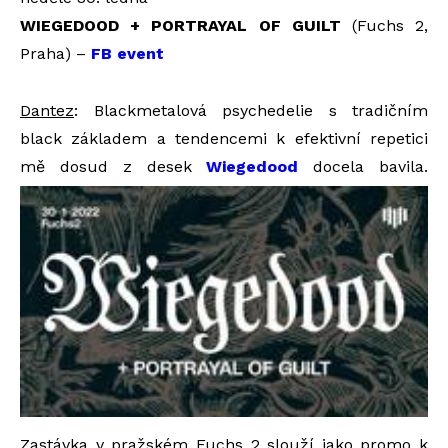
WIEGEDOOD + PORTRAYAL OF GUILT
(Fuchs 2,
Praha) –
FB event
Dantez
: Blackmetalová psychedelie s tradičním
black základem a tendencemi k efektivní repetici
mě dosud z desek
Wiegedood
docela bavila.
Zastávka v pražském Fuchs 2 slouží jako promo k