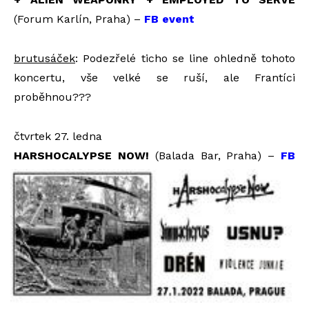
(Forum Karlín, Praha) –
FB event
brutusáček
: Podezřelé ticho se line ohledně tohoto
koncertu, vše velké se ruší, ale Frantíci
proběhnou???
čtvrtek 27. ledna
HARS
HOCALYPSE NOW!
(Balada Bar, Praha) –
FB