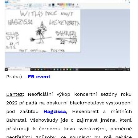
Praha) –
FB event
Dantez
: Neoficiální výkop koncertní sezóny roku
2022 připadá na obskurní blackmetalové vystoupení
pod záštitou
Hagzissa
, Hexenbrett a místních
Bahratal. Všehovšudy jde o zajímavá jména, která
přistupují k černému kovu svéráznými, poměrně
neotřelými způsoby. Ze soupisky by mě nejvíce