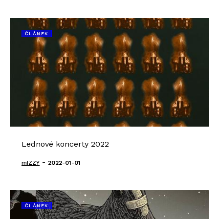
ČLÁNEK
Lednové koncerty 2022
-
mIZZY
2022-01-01
ČLÁNEK