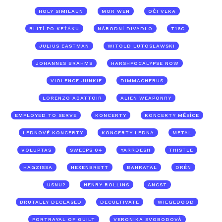
HOLY SIMILAUN
MOR WEN
OČI VLKA
BLITÍ PO KEŤÁKU
NÁRODNÍ DIVADLO
T16C
JULIUS EASTMAN
WITOLD LUTOSLAWSKI
JOHANNES BRAHMS
HARSHPOCALYPSE NOW
VIOLENCE JUNKIE
DIMMACHERUS
LORENZO ABATTOIR
ALIEN WEAPONRY
EMPLOYED TO SERVE
KONCERTY
KONCERTY MĚSÍCE
LEDNOVÉ KONCERTY
KONCERTY LEDNA
METAL
VOLUPTAS
SWEEPS 04
YARRDESH
THISTLE
HAGZISSA
HEXENBRETT
BAHRATAL
DRÉN
USNU?
HENRY ROLLINS
ANCST
BRUTALLY DECEASED
DECULTIVATE
WIEGEDOOD
PORTRAYAL OF GUILT
VERONIKA SVOBODOVÁ