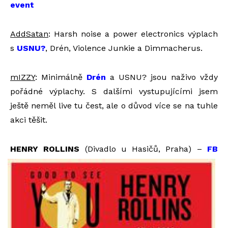
event
AddSatan
: Harsh noise a power electronics výplach
s
USNU?
, Drén, Violence Junkie a Dimmacherus.
mIZZY
: Minimálně
Drén
a USNU? jsou naživo vždy
pořádné výplachy. S dalšími vystupujícími jsem
ještě neměl live tu čest, ale o důvod více se na tuhle
akci těšit.
HENRY
ROLLINS
(Divadlo u Hasičů, Praha) –
FB