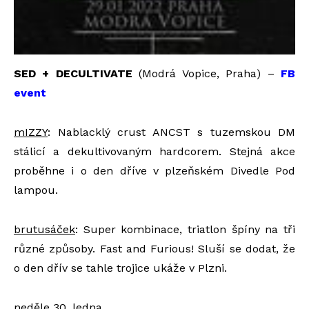
SED + DECULTIVATE
(Modrá Vopice, Praha) –
FB
event
mIZZY
: Nablacklý crust ANCST s tuzemskou DM
stálicí a dekultivovaným hardcorem. Stejná akce
proběhne i o den dříve v plzeňském Divedle Pod
lampou.
brutusáček
: Super kombinace, triatlon špíny na tři
různé způsoby. Fast and Furious! Sluší se dodat, že
o den dřív se tahle trojice ukáže v Plzni.
neděle 30. ledna