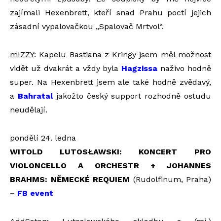
zajímali Hexenbrett, kteří snad Prahu poctí jejich
zásadní vypalovačkou „Spalovač Mrtvol“.
mIZZY
: Kapelu Bastiana z Kringy jsem měl možnost
vidět už dvakrát a vždy byla
Hagzissa
naživo hodně
super. Na Hexenbrett jsem ale také hodně zvědavý,
a
Bahratal
jakožto český support rozhodně ostudu
neudělají.
pondělí 24. ledna
WITOLD LUTOSŁAWSKI: KONCERT PRO
VIOLONCELLO A ORCHESTR + JOHANNES
BRAHMS: NĚMECKÉ REQUIEM
(Rudolfinum, Praha)
–
FB event