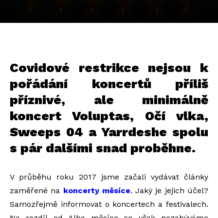
Covidové restrikce nejsou k
pořádání koncertů příliš
příznivé, ale minimálně
koncert Voluptas, Očí vlka,
Sweeps 04 a Yarrdeshe spolu
s pár dalšími snad proběhne.
V průběhu roku 2017 jsme začali vydávat články
zaměřené na
koncerty měsíce
. Jaký je jejich účel?
Samozřejmě informovat o koncertech a festivalech.
Na rozdíl od Alba měsíce se však nezabýváme