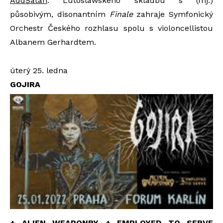
AddSatan
: Lutoslawského skladbu s (mj.)
působivým, disonantním
Finale
zahraje Symfonický
Orchestr Českého rozhlasu spolu s violoncellistou
Albanem Gerhardtem.
úterý 25. ledna
GOJIRA
+ ALIEN WEAPONRY + EMPLOYED TO SERVE