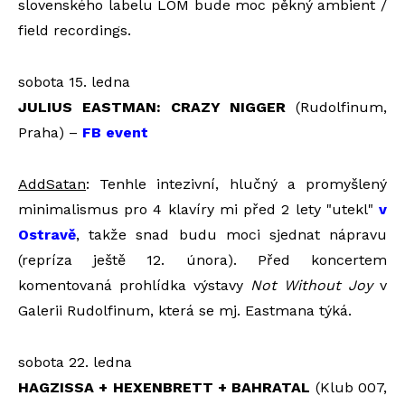
slovenského labelu LOM bude moc pěkný ambient /
field recordings.
sobota 15. ledna
JULIUS EASTMAN: CRAZY NIGGER
(Rudolfinum,
Praha) –
FB event
AddSatan
: Tenhle intezivní, hlučný a promyšlený
minimalismus pro 4 klavíry mi před 2 lety "utekl"
v
Ostravě
, takže snad budu moci sjednat nápravu
(repríza ještě 12. února). Před koncertem
komentovaná prohlídka výstavy
Not Without Joy
v
Galerii Rudolfinum, která se mj. Eastmana týká.
sobota 22. ledna
HAGZISSA
+ HEXENBRETT + BAHRATAL
(Klub 007,