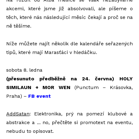
akcemi, které jsme již absolvovali, ale píšeme o
těch, které nás následující měsíc čekají a proč se na
ně těšíme.
Níže můžete najít několik dle kalendáře seřazených
tipů, které mají Marasťáci v hledáčku.
sobota 8. ledna
(přesunuto předběžně na 24. června) HOLY
SIMILAUN + MOR WEN
(Punctum – Krásovka,
Praha) –
FB event
AddSatan
: Elektronika, prý na pomezí klubové a
abstrakce a ... no, přečtěte si promotext na eventu,
nebudu to opisovat.