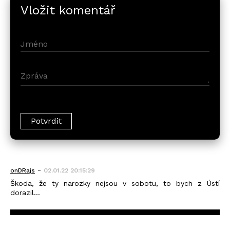
Vložit komentář
-
onDRajs
02.01.22 20:15:29
Škoda, že ty narozky nejsou v sobotu, to bych z Ústí
dorazil...