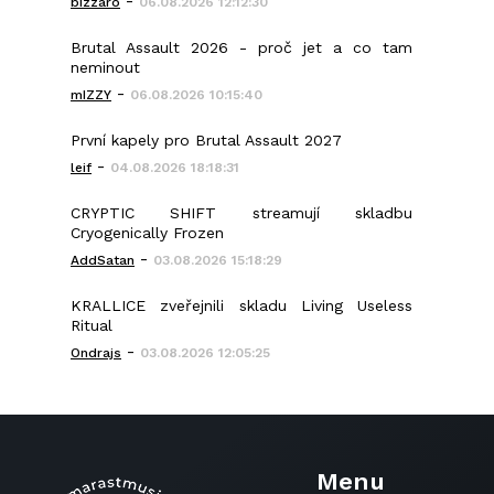
-
bizzaro
06.08.2026 12:12:30
Brutal Assault 2026 - proč jet a co tam
neminout
-
mIZZY
06.08.2026 10:15:40
První kapely pro Brutal Assault 2027
-
leif
04.08.2026 18:18:31
CRYPTIC SHIFT streamují skladbu
Cryogenically Frozen
-
AddSatan
03.08.2026 15:18:29
KRALLICE zveřejnili skladu Living Useless
Ritual
-
Ondrajs
03.08.2026 12:05:25
Menu