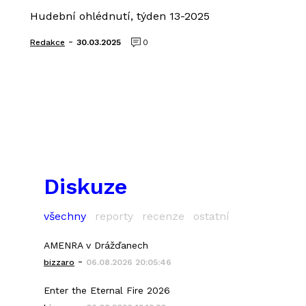
Hudební ohlédnutí, týden 13-2025
-
Redakce
30.03.2025
0
Diskuze
všechny
reporty
recenze
ostatní
AMENRA v Drážďanech
-
bizzaro
06.08.2026 20:05:46
Enter the Eternal Fire 2026