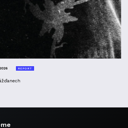
2026
REPORT
ážďanech
eme