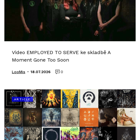
Video EMPLOYED TO SERVE ke skladbě A
Moment Gone Too Soon
-
LooMis
18.07.2026
0
ARTICLE