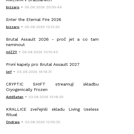
-
bizzaro
06.08.2026 20:05:46
Enter the Eternal Fire 2026
-
bizzaro
06.08.2026 12:12:30
Brutal Assault 2026 - proč jet a co tam
neminout
-
mIZZY
06.08.2026 10:15:40
První kapely pro Brutal Assault 2027
-
leif
04.08.2026 18:18:31
CRYPTIC SHIFT streamují skladbu
Cryogenically Frozen
-
AddSatan
03.08.2026 15:18:29
KRALLICE zveřejnili skladu Living Useless
Ritual
-
Ondrajs
03.08.2026 12:05:25