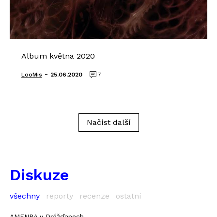
Album května 2020
-
LooMis
25.06.2020
7
Načíst další
Diskuze
všechny
reporty
recenze
ostatní
AMENRA v Drážďanech