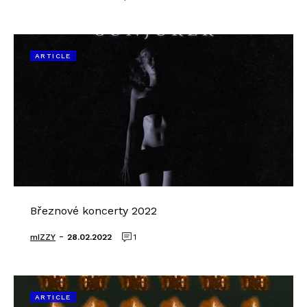
ARTICLE
Březnové koncerty 2022
-
mIZZY
28.02.2022
1
ARTICLE