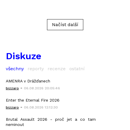
Načíst další
Diskuze
všechny
reporty
recenze
ostatní
AMENRA v Drážďanech
-
bizzaro
06.08.2026 20:05:46
Enter the Eternal Fire 2026
-
bizzaro
06.08.2026 12:12:30
Brutal Assault 2026 - proč jet a co tam
neminout