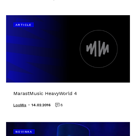
ARTICLE
MarastMusic HeavyWorld 4
-
LooMis
14.02.2016
8
NOVINKA