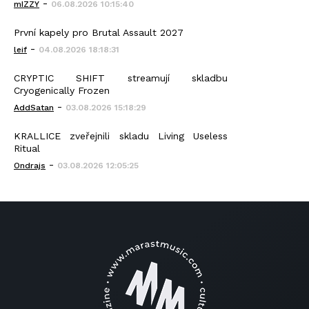
-
mIZZY
06.08.2026 10:15:40
První kapely pro Brutal Assault 2027
-
leif
04.08.2026 18:18:31
CRYPTIC SHIFT streamují skladbu
Cryogenically Frozen
-
AddSatan
03.08.2026 15:18:29
KRALLICE zveřejnili skladu Living Useless
Ritual
-
Ondrajs
03.08.2026 12:05:25