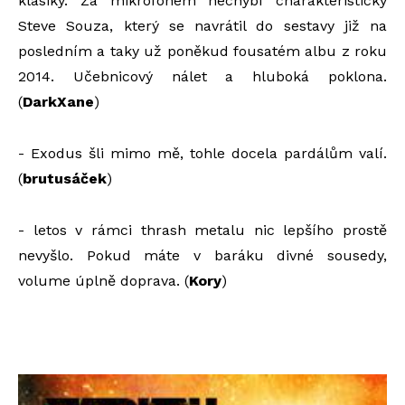
klasiky. Za mikrofonem nechybí charakteristický
Steve Souza, který se navrátil do sestavy již na
posledním a taky už poněkud fousatém albu z roku
2014. Učebnicový nálet a hluboká poklona.
(
DarkXane
)
- Exodus šli mimo mě, tohle docela pardálům valí.
(
brutusáček
)
- letos v rámci thrash metalu nic lepšího prostě
nevyšlo. Pokud máte v baráku divné sousedy,
volume úplně doprava. (
Kory
)