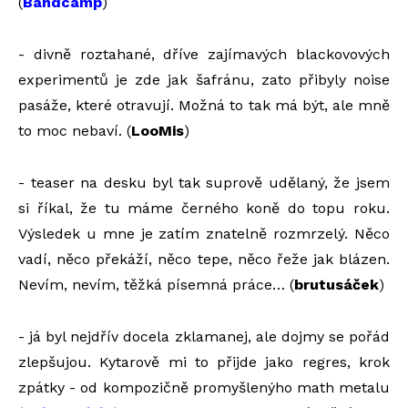
(
Bandcamp
)
- divně roztahané, dříve zajímavých blackovových
experimentů je zde jak šafránu, zato přibyly noise
pasáže, které otravují. Možná to tak má být, ale mně
to moc nebaví. (
LooMis
)
- teaser na desku byl tak suprově udělaný, že jsem
si říkal, že tu máme černého koně do topu roku.
Výsledek u mne je zatím znatelně rozmrzelý. Něco
vadí, něco překáží, něco tepe, něco řeže jak blázen.
Nevím, nevím, těžká písemná práce… (
brutusáček
)
- já byl nejdřív docela zklamanej, ale dojmy se pořád
zlepšujou. Kytarově mi to přijde jako regres, krok
zpátky - od kompozičně promyšlenýho math metalu