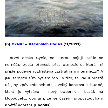
(6)
CYNIC
–
Ascension Codes
(11/2021)
- první deska Cynic, se kterou bojuji. Stále se
nemůžu zcela přenést přes atmosféru, která mi
přijde podivně roztříštěná „astrálními intermezzi“. A
jak jsem/musím být smířen i s tím, že Pauli prostě
už jiný zpěv mít nebude… velký kontrast k hudbě,
která je výtečná - nový bubeník i basák na
klobouček... doufám, že se časem proposlouchám
k větší adoraci. (
LooMis
)