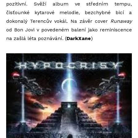
pozitivní. Svěží album ve středním tempu,
čisťounké kytarové melodie, bezchybné bicí a
dokonalý Terencův vokál. Na závěr cover
Runaway
od Bon Jovi v povedeném balení jako reminiscence
na zašlá léta poznávání. (
DarkXane
)