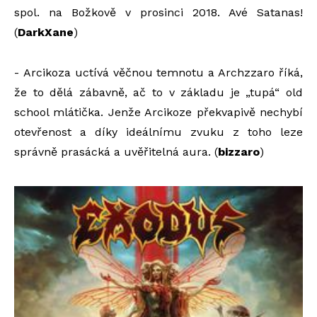
spol. na Božkově v prosinci 2018. Avé Satanas!
(
DarkXane
)
- Arcikoza uctívá věčnou temnotu a Archzzaro říká,
že to dělá zábavně, ač to v základu je „tupá“ old
school mlátička. Jenže Arcikoze překvapivě nechybí
otevřenost a díky ideálnímu zvuku z toho leze
správně prasácká a uvěřitelná aura. (
bizzaro
)