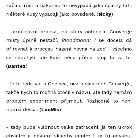
začalo růst a nakonec to nevypadá jako špatný tah.
Některé kusy vypadají jako povedené. (
sicky
)
- ambiciózní projekt, na který potenciál Converge
místy úplně nestačí.
Bloodmoon: I
se docela dá
přirovnat k procesu házení hovna na zeď – všechno
se neuchytí, ale když něco přilne, stojí to za to.
(
Dantez
)
- je to teda víc o Chelsea, než o vlastních Converge,
takže bych to možná otočil v názvu, ale tady nemám
problém experiment přijmout. Rozhodně to není
nudná deska. (
LooMis
)
- tady bude vládnout velké zatracení, já ten úkrok
chválím a některé skladby cením i za tu odvahu.