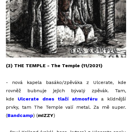
(3) THE TEMPLE - The Temple (11/2021)
- nová kapela basáko/zpěváka z Ulcerate, kde
rovněž bubnuje jejich bývalý zpěvák. Tam,
kde
Ulcerate dnes tlačí atmosféru
a klidnější
prvky, tam The Temple valí metal. Za mě super.
(
Bandcamp
) (
mIZZY
)