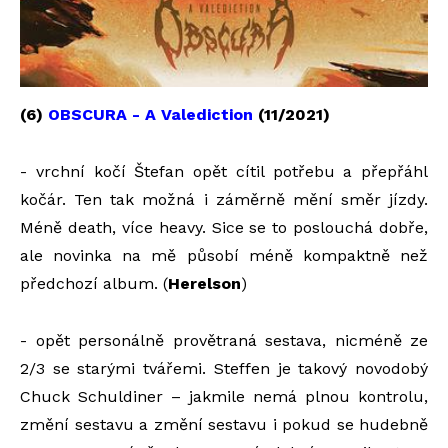
(6)
OBSCURA - A Valediction
(11/2021)
- vrchní kočí Štefan opět cítil potřebu a přepřáhl
kočár. Ten tak možná i záměrně mění směr jízdy.
Méně death, více heavy. Sice se to poslouchá dobře,
ale novinka na mě působí méně kompaktně než
předchozí album. (
Herelson
)
- opět personálně provětraná sestava, nicméně ze
2/3 se starými tvářemi. Steffen je takový novodobý
Chuck Schuldiner – jakmile nemá plnou kontrolu,
změní sestavu a změní sestavu i pokud se hudebně