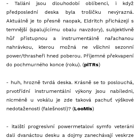
- Taliáni jsou dlouhodobí oblíbenci, i když
předposlední deska byla trošičku nevýrazná.
Aktuálně je to přesně naopak, Eldritch přicházejí s
temnější (spalujícímu obalu navzdory), subjektivně
hůř přístupnou a instrumentálně nařachanou
nahrávkou, kterou možná ne všichni sezonní
power/thrasheři hned poberou. Příjemné překvapení
do pochmurného konce (roku). (
piTRs
)
- huh, hrozně tvrdá deska. Krásně se to poslouchá,
prvotřídní instrumentální výkony jsou nabíledni,
nicméně u vokálu je zde taková pachuť výškové
nedotaženosti (falešnosti)? (
LooMis
)
- italští progresivní powermetaloví symfo veteráni
dali dvanáctou desku a dojmy zanechávají veskrze