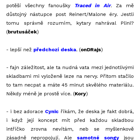
potěší všechny fanoušky
Traced in Air
. Za mě
důstojný nástupce post Reinert/Malone éry. Jestli
tomu správně rozumím, kytary nahrával Plini?
(
brutusáček
)
- lepší než
předchozí deska
. (
onDRajs
)
- fajn záležitost, ale ta nudná vata mezi jednotlivými
skladbami mi vyloženě leze na nervy. Přitom stačilo
to tam necpat a máte 45 minut skvělého materiálu.
Někdy méně je prostě více. (
Kory
)
- i bez adorace
Cynic
říkám, že deska je fakt dobrá,
i když její koncept mít před každou skladbou
intříčko zrovna nevítám, neb se myšlenkově
zásadně nepropojují. Ale
samotné songy
jsou