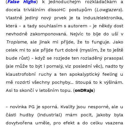
(
False Highs
) k jednoduchejm rozkládačkám a
docela triviálním dissoHC postupům (
Lowgazers
).
Vlastně jediný nový prvek je ta indus/elektronika,
která - a tady souhlasím s autorem - je někdy dost
nevhodně zakomponovaná. Nejvíc to bije do uší v
Tropisme
, ale jinak mi přijde, že to funguje. Jako
celek mi to ale přijde furt dobré (myslím, že to ještě
bude růst) - když se rozjede ten rozladěný prasopal
(ale může to být i pomalý, viz poslední věc), nadto ty
klaustrofobní ruchy a ten apokalyptický feeling u
mě rozdrtí všechny pochyby... Stoupá to k výšinám.
Asi to skončí v letošním topu. (
onDRajs
)
- novinka PG je sporná. Kvality jsou nesporné, ale u
části hudby (industrial) mám pocit, jakoby byla
dovytvořena uměle, pro efekt a do celku vsazena