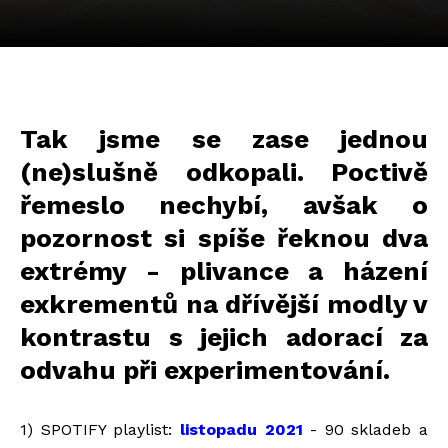
Tak jsme se zase jednou
(ne)slušně odkopali. Poctivě
řemeslo nechybí, avšak o
pozornost si spíše řeknou dva
extrémy - plivance a házení
exkrementů na dřívější modly v
kontrastu s jejich adorací za
odvahu při experimentování.
1) SPOTIFY playlist:
listopadu 2021
- 90 skladeb a