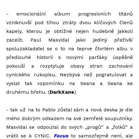
- emocionální album progresivních titánů
vzniknuvší pod tíhou ztráty dvou klíčových členů
kapely, kterou je obtížné nejen hudebně jakkoli
zacelit. Paul Masvidal jako jediný přeživší
spoluzakladatel se o to na teprve čtvrtém albu v
předlouhé historii s novými parťáky úspěšně
pokouší a rozptyluje obavy stran zachování
cynického rukopisu. Nezbývá než pogratulovat a
vyslat tak vzpomínku na Seana a Seana ke
druhému břehu. (
DarkXane
)
- tak už na to Pablo zůstal sám a nová deska je dle
mého dobrým odkazem na své zemřelé souputníky.
Masvidal se odpoutal do svých „progů“ a „folků“ a
vrátil se k CYNIC.
Focus
to samozřejmě není, ale