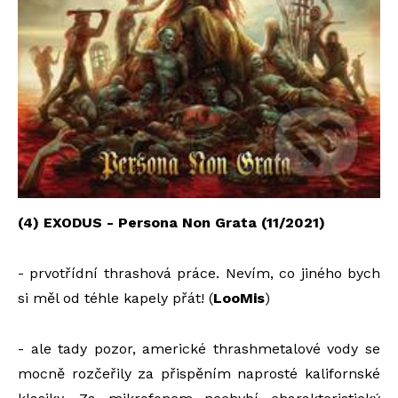
(4) EXODUS - Persona Non Grata (11/2021)
- prvotřídní thrashová práce. Nevím, co jiného bych
si měl od téhle kapely přát! (
LooMis
)
- ale tady pozor, americké thrashmetalové vody se
mocně rozčeřily za přispěním naprosté kalifornské