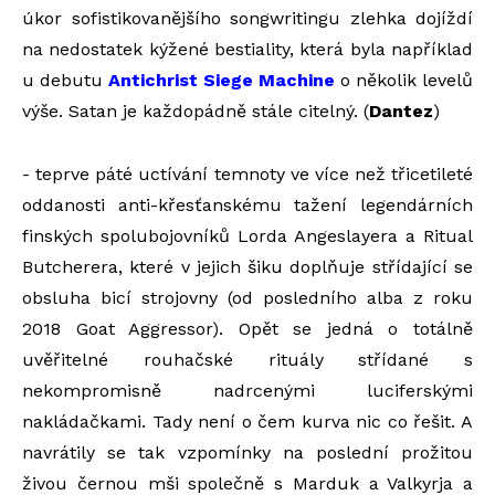
úkor sofistikovanějšího songwritingu zlehka dojíždí
na nedostatek kýžené bestiality, která byla například
u debutu
Antichrist Siege Machine
o několik levelů
výše. Satan je každopádně stále citelný. (
Dantez
)
- teprve páté uctívání temnoty ve více než třicetileté
oddanosti anti-křesťanskému tažení legendárních
finských spolubojovníků Lorda Angeslayera a Ritual
Butcherera, které v jejich šiku doplňuje střídající se
obsluha bicí strojovny (od posledního alba z roku
2018 Goat Aggressor). Opět se jedná o totálně
uvěřitelné rouhačské rituály střídané s
nekompromisně nadrcenými luciferskými
nakládačkami. Tady není o čem kurva nic co řešit. A
navrátily se tak vzpomínky na poslední prožitou
živou černou mši společně s Marduk a Valkyrja a