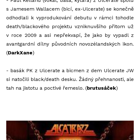
- Paul Kelland (vokál, basa, kytara) z Ulcerate spolu
s Jamesem Wallacem (bicí, ex-Ulcerate) se konečně
odhodlali k vyprodukování debutu v rámci tohodle
death/blackového projektu vzniknuvšího přitom už
v roce 2009 a asi nepřekvapí, že jako by vypadl z
avantgardní dílny původních novozélandských ikon.
(
DarkXane
)
- basák PK z Ulcerate a bicmen z dem Ulcerate JW
si natočili black/death desku. Žádný přehnanosti, ale
tah na jistotu a poctivé řemeslo. (
brutusáček
)