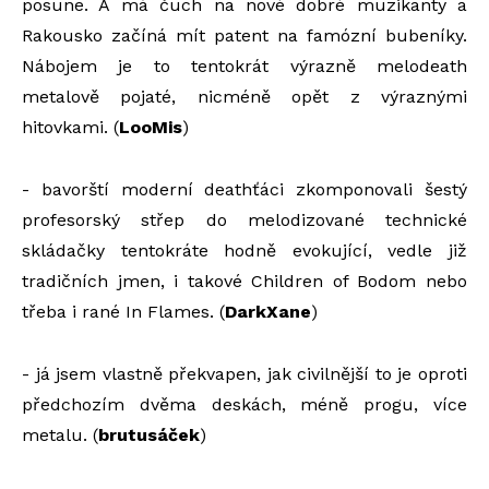
posune. A má čuch na nové dobré muzikanty a
Rakousko začíná mít patent na famózní bubeníky.
Nábojem je to tentokrát výrazně melodeath
metalově pojaté, nicméně opět z výraznými
hitovkami. (
LooMis
)
- bavorští moderní deathťáci zkomponovali šestý
profesorský střep do melodizované technické
skládačky tentokráte hodně evokující, vedle již
tradičních jmen, i takové Children of Bodom nebo
třeba i rané In Flames. (
DarkXane
)
- já jsem vlastně překvapen, jak civilnější to je oproti
předchozím dvěma deskách, méně progu, více
metalu. (
brutusáček
)