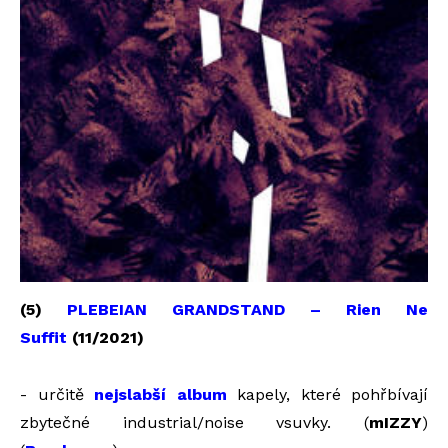
(5)
PLEBEIAN GRANDSTAND – Rien Ne
Suffit
(11/2021)
- určitě
nejslabší album
kapely, které pohřbívají
zbytečné industrial/noise vsuvky. (
mIZZY
)