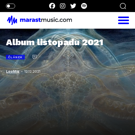
Album listopadu 2021
ČLÁNEK
-
LooMis
12.12.2021