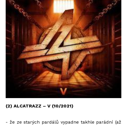
(2) ALCATRAZZ – V (10/2021)
- že ze starých pardálů vypadne takhle parádní (až