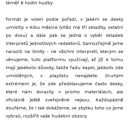
téměř 8 hodin hudby
formát je volen podle pořadí, v jakém se desky
umístily v Albu měsíce (vítěz má tří skladby, ostatní
po dvou) a dále pak se jedná o výběr skladeb
interpretů jednotlivých redaktorů. Samozřejmě jsme
narazili na limity - ne všichni interpreti, kterým se
věnujeme, tuto platformu využívají, ať již k tomu
mají jakékoliv důvody, takže řadu kapel, jakkoliv zde
umístěných, v playlistu nenajdete. Druhým
extrémem je, že zde představujeme často desky,
které nám dorazily v promo materiálech, ale
oficiálně ještě zveřejněné nejsou. Každopádně
doufáme, že i tak dokážeme, ve zbytku toho co jsme
vybrali, rozšířit vaše hudební obzory.