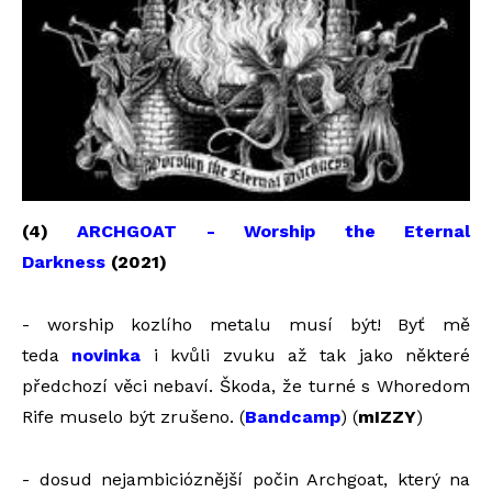
(4)
ARCHGOAT - Worship the Eternal
Darkness
(2021)
- worship kozlího metalu musí být! Byť mě
teda
novinka
i kvůli zvuku až tak jako některé
předchozí věci nebaví. Škoda, že turné s Whoredom
Rife muselo být zrušeno. (
Bandcamp
) (
mIZZY
)
- dosud nejambicióznější počin Archgoat, který na