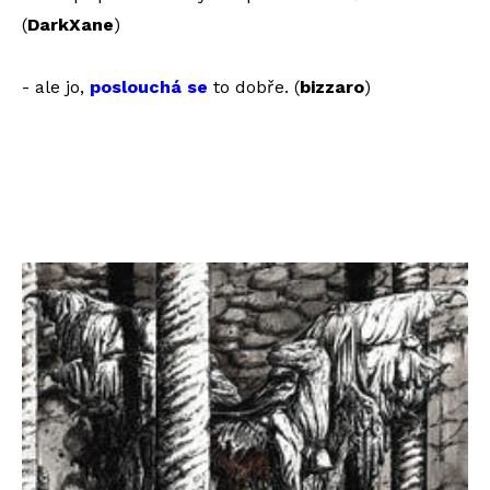
(
DarkXane
)
- ale jo,
poslouchá se
to dobře. (
bizzaro
)