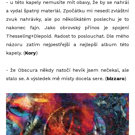
- u této kapely nemusíte mít obavy, že by se nahrál
a vydal špatný materiál. Zpočátku mi nesedl zvláštní
zvuk nahrávky, ale po několikátém poslechu je to
nakonec fajn. Jako obrovský přínos je spojení
Thesseling+Diepold. Radost to poslouchat. Dle mého
názoru zatím nejpestřejší a nejlepší album této
kapely. (
Kory
)
- že Obscura někdy natočí hevík jsem nečekal, ale
stalo se. A výsledek mě místy docela sere. (
bizzaro
)