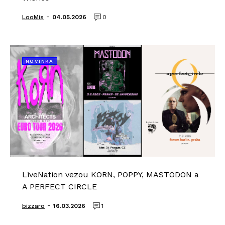
-
LooMis
04.05.2026
0
NOVINKA
LiveNation vezou KORN, POPPY, MASTODON a
A PERFECT CIRCLE
-
bizzaro
16.03.2026
1