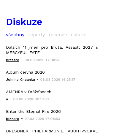
Diskuze
všechny
reporty
recenze
ostatní
Dalších 11 jmen pro Brutal Assault 2027 s
MERCYFUL FATE
-
bizzaro
08.08.2026 17:08:38
Album června 2026
-
Johnny_Chcanka
08.08.2026 14:25:17
AMENRA v Drážďanech
-
u
08.08.2026 00:13:53
Enter the Eternal Fire 2026
-
bizzaro
07.08.2026 17:08:53
DRESDNER PHILHARMONIE, AUDITIVVOKAL