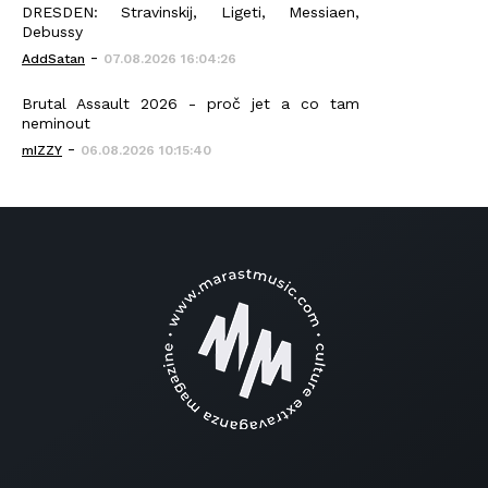
DRESDEN: Stravinskij, Ligeti, Messiaen,
Debussy
-
AddSatan
07.08.2026 16:04:26
Brutal Assault 2026 - proč jet a co tam
neminout
-
mIZZY
06.08.2026 10:15:40