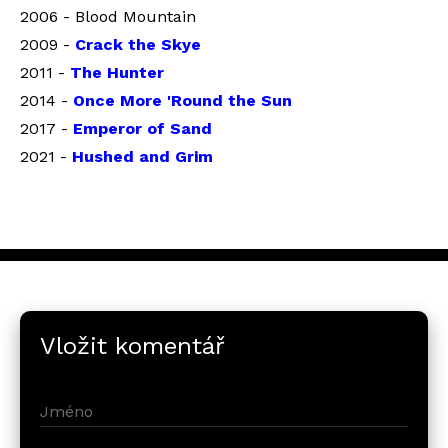
2006 - Blood Mountain
2009 -
Crack the Skye
2011 -
The Hunter
2014 -
Once More 'Round the Sun
2017 -
Emperor of Sand
2021 -
Hushed and Grim
Vložit komentář