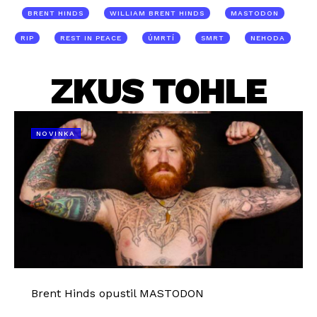
BRENT HINDS
WILLIAM BRENT HINDS
MASTODON
RIP
REST IN PEACE
ÚMRTÍ
SMRT
NEHODA
ZKUS TOHLE
NOVINKA
Brent Hinds opustil MASTODON