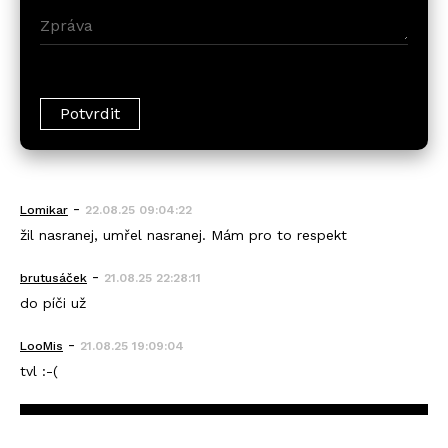
-
Lomikar
22.08.25 09:04:22
žil nasranej, umřel nasranej. Mám pro to respekt
-
brutusáček
21.08.25 22:28:11
do píči už
-
LooMis
21.08.25 19:09:04
tvl :-(