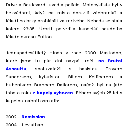
Drive a Boulevard, uvedla policie.
Motocyklista byl v
bezvědomí, když na místo dorazili záchranáři a
lékaři ho brzy prohlásili za mrtvého.
Nehoda se stala
kolem 23:35. Úmrtí potvrdila kancelář soudního
lékaře okresu Fulton.
Jednapadesátiletý Hinds v roce 2000 Mastodon
,
které jsme tu pár dní nazpět měli
na Brutal
Assaultu
,
spoluzaložil s basistou Troyem
Sandersem, kytaristou Billem Kelliherem a
bubeníkem Brannem Dailorem, načež byl na jaře
tohoto roku
z kapely vyhozen
.
Během svých 25 let s
kapelou nahrál osm alb:
2002
-
Remission
2004 - Leviathan