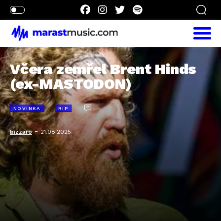
Včera zemřel Brent Hinds
(ex-MASTODON)
NOVINKA
RIP
-
bizzaro
21.08.2025