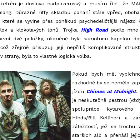
jí refrén je doslova nadpozemský a musím říct, že 
jší song. Důrazné riffy skladbu pohání stále vpřed, obo
 které se vyvine přes poněkud psychedeličtější nájezd k
ilek a klokotavých tónů. Trojka
High
Road
podle mne n
 první dvě položky, nicméně byla samotnou kapelou do
, což zřejmě přisuzuji její nepříliš komplikované struk
 strany, byla to vlastně logická volba.
Pokud bych měl vypíchnou
rozhodně by se nemělo za
jízdu
Chimes at Midnight
.
je neskutečně pestrou (vžd
spolupráce kytarového
Hinds/Bill Kelliher) a z
záležitostí, jež se trochu
starších alb a přenáší jeji