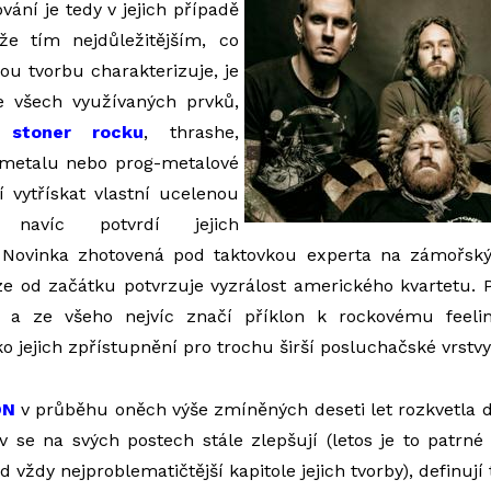
vání je tedy v jejich případě
že tím nejdůležitějším, co
ou tvorbu charakterizuje, je
e všech využívaných prvků,
,
stoner rocku
, thrashe,
 metalu nebo prog-metalové
ží vytřískat vlastní ucelenou
 navíc potvrdí jejich
 Novinka zhotovená pod taktovkou experta na zámořský 
ze od začátku potvrzuje vyzrálost amerického kvartetu. 
ý a ze všeho nejvíc značí příklon k rockovému feelin
ko jejich zpřístupnění pro trochu širší posluchačské vrstvy
ON
v průběhu oněch výše zmíněných deseti let rozkvetla 
iv se na svých postech stále zlepšují (letos je to patr
 vždy nejproblematičtější kapitole jejich tvorby), definují 