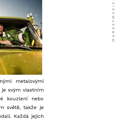
enými metalovými
í je svým vlastním
vé kouzlení nebo
m světě, takže je
dali. Každá jejich