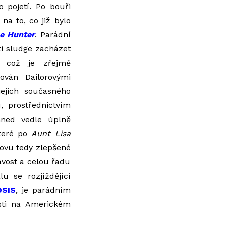
 pojetí. Po bouři
na to, co již bylo
e Hunter
. Parádní
ti sludge zacházet
, což je zřejmě
ován Dailorovými
ejich současného
, prostřednictvím
ned vedle úplně
které po
Aunt Lisa
novu tedy zlepšené
avost a celou řadu
u se rozjíždějící
SIS
, je parádním
osti na Americkém