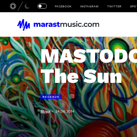
FACEBOOK
INSTAGRAM
TWITTER
SPO
MASTODON
The Sun
RECENZE
-
Stray
24.06.2014