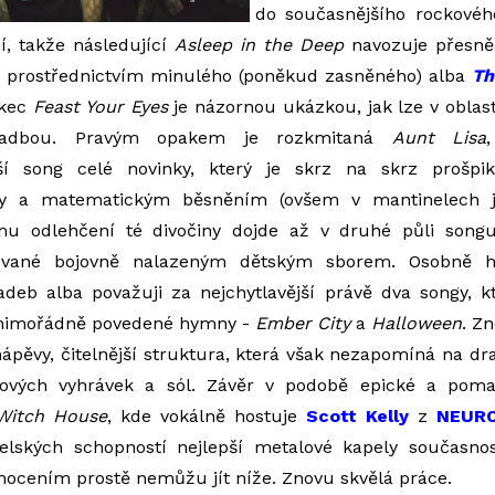
do současnějšího rockového
í, takže následující
Asleep in the Deep
navozuje přesně 
 prostřednictvím minulého (poněkud zasněného) alba
Th
ckec
Feast Your Eyes
je názornou ukázkou, jak lze v oblas
kladbou. Pravým opakem je rozkmitaná
Aunt Lisa
jší song celé novinky, který je skrz na skrz prošpik
ty a matematickým běsněním (ovšem v mantinelech j
mu odlehčení té divočiny dojde až v druhé půli songu
ované bojovně nalazeným dětským sborem. Osobně h
adeb alba považuji za nejchytlavější právě dva songy, 
 mimořádně povedené hymny -
Ember City
a
Halloween
. Z
nápěvy, čitelnější struktura, která však nezapomíná na dr
ových vyhrávek a sól. Závěr v podobě epické a pomal
Witch House
, kde vokálně hostuje
Scott Kelly
z
NEURO
elských schopností nejlepší metalové kapely současn
nocením prostě nemůžu jít níže. Znovu skvělá práce.