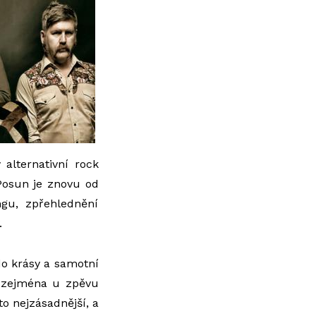
alternativní rock
Posun je znovu od
gu, zpřehlednění
.
do krásy a samotní
né zejména u zpěvu
to nejzásadnější, a