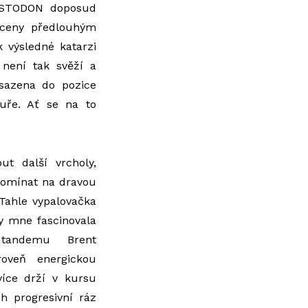
MASTODON doposud
haceny předlouhým
 výsledné katarzi
ení tak svěží a
sazena do pozice
tuře. Ať se na to
t další vrcholy,
pomínat na dravou
 Tahle vypalovačka
y mne fascinovala
 tandemu Brent
ároveň energickou
 více drží v kursu
ch progresivní ráz