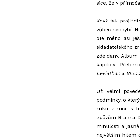
sice, že v přímoča
Když tak projížd
vůbec nechybí. Ne
dle mého asi je
skladatelského zr
zde daný. Album
kapitoly. Přelo
Leviathan
a
Blood
Už velmi poved
podmínky, o který
ruku v ruce s tr
zpěvům Branna D
minulostí a jasně
největším hitem c