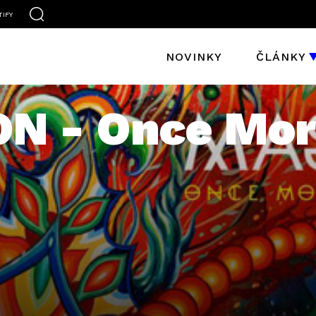
TIFY
NOVINKY
ČLÁNKY
 - Once Mor