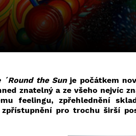
 ´Round the Sun
je počátkem nové
hned znatelný a ze všeho nejvíc zn
mu feelingu, zpřehlednění sklad
h zpřístupnění pro trochu širší p