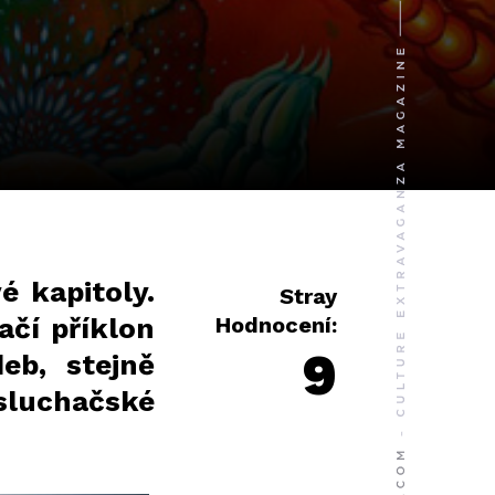
 kapitoly.
Stray
ačí příklon
Hodnocení:
9
eb, stejně
osluchačské