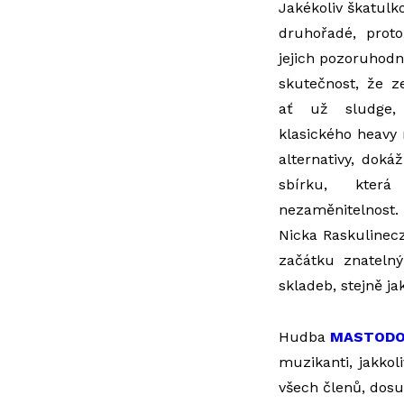
Jakékoliv škatulko
druhořadé, proto
jejich pozoruhodn
skutečnost, že z
ať už sludge
klasického heavy
alternativy, doká
sbírku, která
nezaměnitelnost.
Nicka Raskulinec
začátku znateln
skladeb, stejně ja
Hudba
MASTOD
muzikanti, jakkol
všech členů, dosud