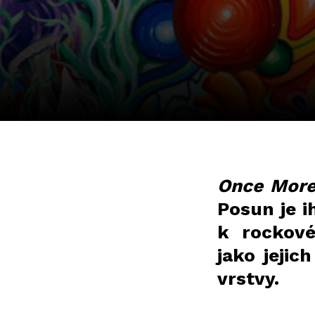
Once More
Posun je i
k rockové
jako jejic
vrstvy.