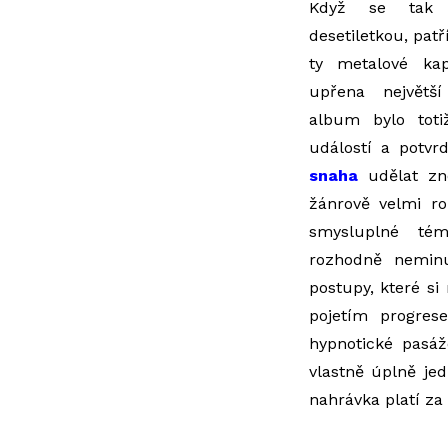
Když se tak 
desetiletkou, patř
ty metalové ka
upřena největší
album bylo tot
událostí a potvr
snaha
udělat zno
žánrově velmi ro
smysluplné tém
rozhodně neminu
postupy, které si
pojetím progres
hypnotické pasáž
vlastně úplně jed
nahrávka platí za 