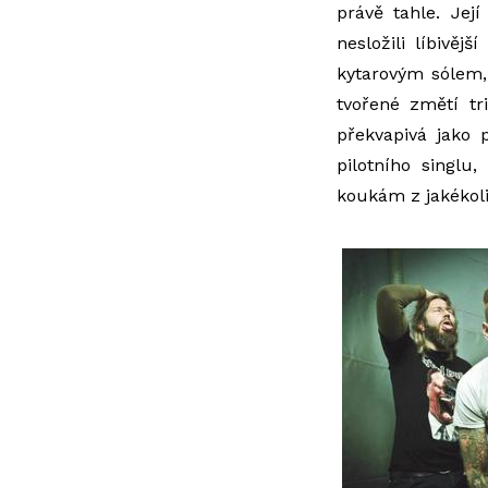
právě tahle. Je
nesložili líbivě
kytarovým sólem,
tvořené změtí tr
překvapivá jako
pilotního singlu
koukám z jakékoliv