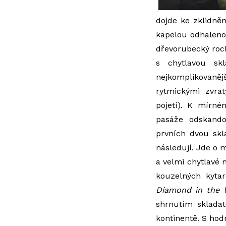
dojde ke zklidněn
kapelou odhaleno
dřevorubecký ro
s chytlavou s
nejkomplikovaně
rytmickými zvra
pojetí). K mírné
pasáže odskand
prvních dvou skl
následují. Jde o
a velmi chytlavé 
kouzelných kytar
Diamond in the 
shrnutím skladat
kontinentě. S hod