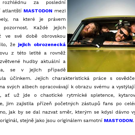
rozhlédnu za poslední
í atlantští
MASTODON
mezi
pely, na které je právem
 pozornost. Každé jejich
iž ve své době obrovskou
dilo, že
jejich obrozenecká
vu z této letité a rovněž
zvětvené hudby aktuální a
a, se v jejich případě
la účinkem. Jejich charakteristická práce s osvědč
 na svých albech opracovávají k obrazu svému a vystýlaj
e, ať už jde o chaotické rytmické spletence, kytaro
e, jim zajistila přízeň početných zástupů fans po celé
no, jak by se dal nazvat směr, kterým se kdysi dávno vy
originál, stejně jako jsou originálem samotní
MASTODON
.