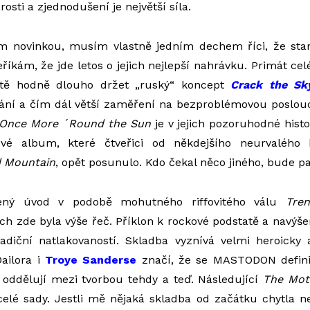
rosti a zjednodušení je největší síla.
ím novinkou, musím vlastně jedním dechem říci, že sta
říkám, že jde letos o jejich nejlepší nahrávku. Primát cel
ště hodně dlouho držet „ruský“ koncept
Crack the Sk
ání a čím dál větší zaměření na bezproblémovou poslouc
Once More ´Round the Sun
je v jejich pozoruhodné hist
mové album, které čtveřici od někdejšího neurvalého 
 Mountain
, opět posunulo. Kdo čekal něco jiného, bude p
ený úvod v podobě mohutného riffovitého válu
Tre
ch zde byla výše řeč. Příklon k rockové podstatě a navýšen
adiční natlakovaností. Skladba vyznívá velmi heroicky
ailora i
Troye Sanderse
značí, že se MASTODON definit
 oddělují mezi tvorbou tehdy a teď. Následující
The
Mot
elé sady. Jestli mě nějaká skladba od začátku chytla ne