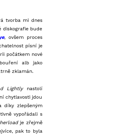
rá tvorba mi dnes
é diskografie bude
ye
, ovšem proces
hatelnost písní je
orii počátkem nové
bouření alb jako
atrně zklamán.
nd Lightly
nastolí
í chytlavosti jdou
 a díky zlepšeným
ivně vypořádali s
herload
je zřejmě
jvíce, pak to byla