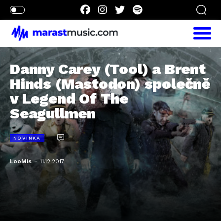
Danny Carey (Tool) a Brent
Hinds (Mastodon) společně
v Legend Of The
Seagullmen
NOVINKA
-
LooMis
11.12.2017