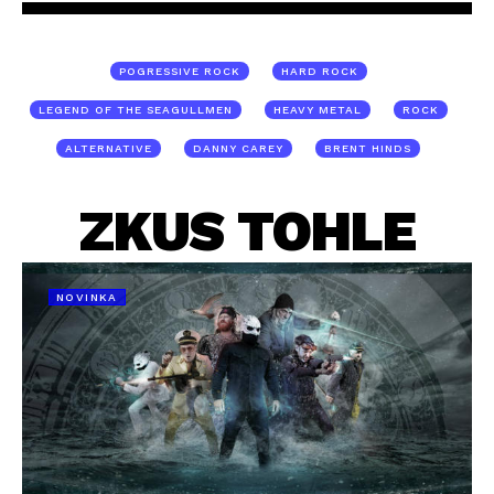
POGRESSIVE ROCK
HARD ROCK
LEGEND OF THE SEAGULLMEN
HEAVY METAL
ROCK
ALTERNATIVE
DANNY CAREY
BRENT HINDS
ZKUS TOHLE
NOVINKA