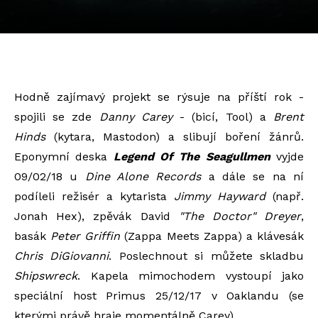
Hodně zajímavý projekt se rýsuje na příští rok -
spojili se zde
Danny Carey
- (bicí, Tool) a
Brent
Hinds
(kytara, Mastodon) a slibují boření žánrů.
Eponymní deska
Legend Of The Seagullmen
vyjde
09/02/18 u
Dine Alone Records
a dále se na ní
podíleli režisér a kytarista
Jimmy Hayward
(např.
Jonah Hex), zpěvák David
"The Doctor" Dreyer
,
basák
Peter Griffin
(Zappa Meets Zappa) a klávesák
Chris DiGiovanni
. Poslechnout si můžete skladbu
Shipswreck
. Kapela mimochodem vystoupí jako
speciální host Primus 25/12/17 v Oaklandu (se
kterými právě hraje momentálně Carey).