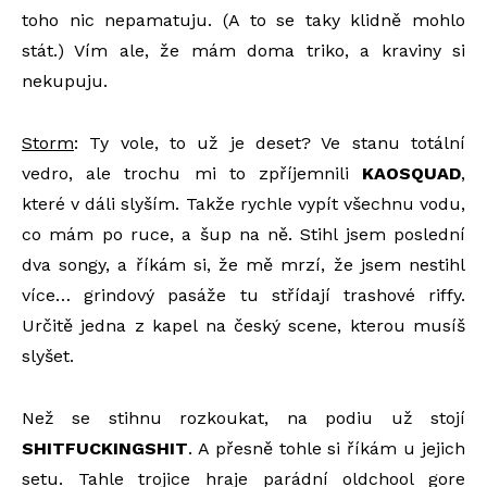
toho nic nepamatuju. (A to se taky klidně mohlo
stát.) Vím ale, že mám doma triko, a kraviny si
nekupuju.
Storm
: Ty vole, to už je deset? Ve stanu totální
vedro, ale trochu mi to zpříjemnili
KAOSQUAD
,
které v dáli slyším. Takže rychle vypít všechnu vodu,
co mám po ruce, a šup na ně. Stihl jsem poslední
dva songy, a říkám si, že mě mrzí, že jsem nestihl
více… grindový pasáže tu střídají trashové riffy.
Určitě jedna z kapel na český scene, kterou musíš
slyšet.
Než se stihnu rozkoukat, na podiu už stojí
SHITFUCKINGSHIT
. A přesně tohle si říkám u jejich
setu. Tahle trojice hraje parádní oldchool gore