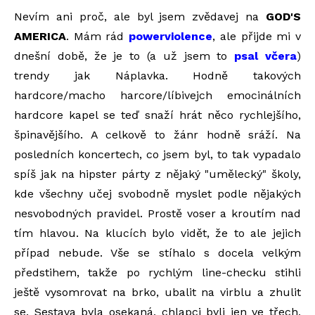
Nevím ani proč, ale byl jsem zvědavej na
GOD'S
AMERICA
. Mám rád
powerviolence
, ale přijde mi v
dnešní době, že je to (a už jsem to
psal včera
)
trendy jak Náplavka. Hodně takových
hardcore/macho harcore/líbivejch emocinálních
hardcore kapel se teď snaží hrát něco rychlejšího,
špinavějšího. A celkově to žánr hodně sráží. Na
posledních koncertech, co jsem byl, to tak vypadalo
spíš jak na hipster párty z nějaký "umělecký" školy,
kde všechny učej svobodně myslet podle nějakých
nesvobodných pravidel. Prostě voser a kroutím nad
tím hlavou. Na klucích bylo vidět, že to ale jejich
případ nebude. Vše se stíhalo s docela velkým
předstihem, takže po rychlým line-checku stihli
ještě vysomrovat na brko, ubalit na virblu a zhulit
se. Sestava byla osekaná, chlapci byli jen ve třech,