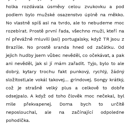
holka rozdávala úsměvy celou zvukovku a pod
podiem bylo mužské osazenstvo úplně na měkko.
No vlastně spíš asi na tvrdo, ale to nebudeme moc
rozebírat. Prostě první řada, všechno muži, kteří na
ní převážně mluvili (asi) portugalsky, když TR jsou z
Brazílie. No prostě sranda hned od začátku. Od
jejich hudby jsem vůbec nevěděl, co očekávat, a pak
ani nevěděl, jak si jí mám zařadit. Tyjo, bylo to ale
dobrý, kytary trochu fakt punkový, rychlý, žádný
složitosti,ale vokál takovej… grindovej. Songy krátký,
což je strašně velký plus a celkově to dobře
odsejpalo. A když od toho člověk moc nečekal, byl
mile překvapenej. Doma bych to určitě
neposlouchal, ale na začínající odpoledne
pohodička.