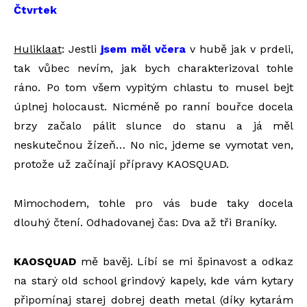
Čtvrtek
Huliklaat
: Jestli
jsem měl včera
v hubě jak v prdeli,
tak vůbec nevím, jak bych charakterizoval tohle
ráno. Po tom všem vypitým chlastu to musel bejt
úplnej holocaust. Nicméně po ranní bouřce docela
brzy začalo pálit slunce do stanu a já měl
neskutečnou žízeň… No nic, jdeme se vymotat ven,
protože už začínají přípravy KAOSQUAD.
Mimochodem, tohle pro vás bude taky docela
dlouhý čtení. Odhadovanej čas: Dva až tři Braníky.
KAOSQUAD
mě bavěj. Líbí se mi špinavost a odkaz
na starý old school grindový kapely, kde vám kytary
připomínaj starej dobrej death metal (díky kytarám