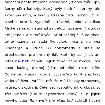
oblečeni podle stejného dresscode (všichni měli úplý
černý slim kalhoty, který byly hodně sepraný, ale
skoro jak nový) a takový strašně čistí. Tadyto už mi
trochu smrdí. Vypadali otráveně, teda vokalista
Micke se snad neusmál za celou návštěvu Trutnova
ani jednou. Ale teď k věci. Ať si každej říká co chce,
tahle kapela se stala ikonickou možná víc než
Discharge a Crude SS dohromady a stala se
přechodnou pro mnohý lidi, kteří by asi jinak ani
letos
na OEF
nebyli. Jejich triko, nebo mikinu, má
snad každej druhej (sám od nich mám triko
Comalive) a jejich album
Lycanthro Punk
zná taky
velká většina. Potěšilo mě, že měli hezky stanovenej
průřez diskografií. Celej set rozpálilo intro
March of
the Wolves
(album
Lycanthro Punk
) a z jejich
novýho alba
Run with the
Haunted
zahráli hodně