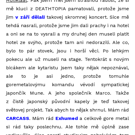
Huliklaat
: Pak jsem měl jsem strašnou radost, že si
mě kluci z DEATHTOPIA pamatovali, protože jsme
jim
v září dělali
takovej skromnej koncert. Sice mě
tehdá nasrali, protože jsme jim dali prachy i na hotel
a oni se na to vysrali a my druhej den museli platit
hotel ze svýho, protože tam ani nedorazili. Ale co,
bylo to pár stovek, jsou i horší věci. Po lehkým
pokecu ale už museli na stage. Tentokrát s novým
bicákem ale kytaristu jsem taky nějak nepoznával,
ale to je asi jedno, protože tomuhle
goremetalovýmu komandu vévodí sympatickej
japončík Mune. A jeho společník Marco. Takže
z čistě japonský původní kapely je teď takovej
světovej projekt. Tak abych to nějak shrnul. Mám rád
CARCASS
. Mám rád
Exhumed
a celkově gore metal
si rád taky poslechnu. Ale tohle mě úplně zase