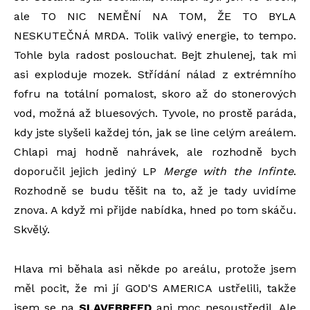
ale TO NIC NEMĚNÍ NA TOM, ŽE TO BYLA
NESKUTEČNÁ MRDA. Tolik valivý energie, to tempo.
Tohle byla radost poslouchat. Bejt zhulenej, tak mi
asi exploduje mozek. Střídání nálad z extrémního
fofru na totální pomalost, skoro až do stonerových
vod, možná až bluesových. Tyvole, no prostě paráda,
kdy jste slyšeli každej tón, jak se line celým areálem.
Chlapi maj hodně nahrávek, ale rozhodně bych
doporučil jejich jediný LP
Merge with the Infinte
.
Rozhodně se budu těšit na to, až je tady uvidíme
znova. A když mi přijde nabídka, hned po tom skáču.
Skvělý.
Hlava mi běhala asi někde po areálu, protože jsem
měl pocit, že mi jí GOD'S AMERICA ustřelili, takže
jsem se na
SLAVEBREED
ani moc nesoustředil. Ale