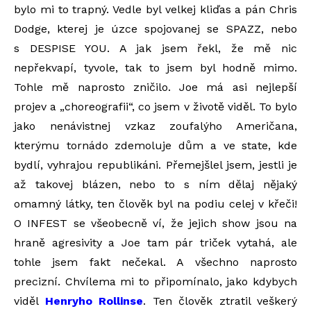
bylo mi to trapný. Vedle byl velkej kliďas a pán Chris
Dodge, kterej je úzce spojovanej se SPAZZ, nebo
s DESPISE YOU. A jak jsem řekl, že mě nic
nepřekvapí, tyvole, tak to jsem byl hodně mimo.
Tohle mě naprosto zničilo. Joe má asi nejlepší
projev a „choreografii“, co jsem v životě viděl. To bylo
jako nenávistnej vzkaz zoufalýho Američana,
kterýmu tornádo zdemoluje dům a ve state, kde
bydlí, vyhrajou republikáni. Přemejšlel jsem, jestli je
až takovej blázen, nebo to s ním dělaj nějaký
omamný látky, ten člověk byl na podiu celej v křeči!
O INFEST se všeobecně ví, že jejich show jsou na
hraně agresivity a Joe tam pár triček vytahá, ale
tohle jsem fakt nečekal. A všechno naprosto
precizní. Chvílema mi to připomínalo, jako kdybych
viděl
Henryho Rollinse
. Ten člověk ztratil veškerý