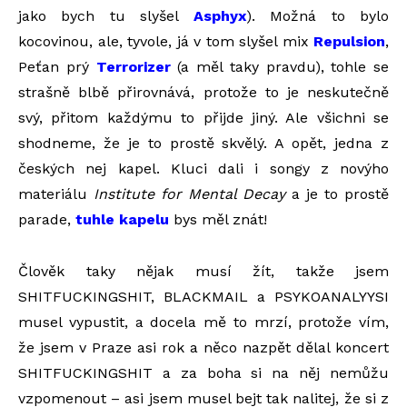
jako bych tu slyšel
Asphyx
). Možná to bylo
kocovinou, ale, tyvole, já v tom slyšel mix
Repulsion
,
Peťan prý
Terrorizer
(a měl taky pravdu), tohle se
strašně blbě přirovnává, protože to je neskutečně
svý, přitom každýmu to přijde jiný. Ale všichni se
shodneme, že je to prostě skvělý. A opět, jedna z
českých nej kapel. Kluci dali i songy z novýho
materiálu
Institute for Mental Decay
a je to prostě
parade,
tuhle kapelu
bys měl znát!
Člověk taky nějak musí žít, takže jsem
SHITFUCKINGSHIT, BLACKMAIL a PSYKOANALYYSI
musel vypustit, a docela mě to mrzí, protože vím,
že jsem v Praze asi rok a něco nazpět dělal koncert
SHITFUCKINGSHIT a za boha si na něj nemůžu
vzpomenout – asi jsem musel bejt tak nalitej, že si z