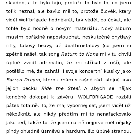
skladeb, a to bylo fajn, protože to bylo to, co jsem
tolik neznal, ale bavilo mě to, protože člověk, který
viděl Wolfbrigade hodněkrát, tak věděl, co čekat, ale
tohle bylo hodně o novým materiálu. Nový album
musím pořádně naposlouchat, neskutečně chytlavý
riffy, takový heavy, až deathmetalový (co jsem si
zpětně našel, tak song
Return to None
mi v tu chvíli
úplně zvedl adrenalin, že mi stříkal z uší), ale
potěšilo mě, že zahráli i svoje koncertní klasiky jako
Barren Dream
, kterou mám strašně rád, stejně jako
jejich pecku
Ride the Steel
. A abych se nějak
konečně dokopal k závěru, WOLFBRIGADE rozbili
pátek totálně. To, že maj výbornej set, jsem viděl už
několikrát, ale nikdy předtím mi to nenafackovalo
jako teď, takže to, že jsem na ně nejprve měl nějaký
pindy ohledně úsměvů a hardům, šlo úplně stranou.