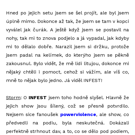
Hned po jejich setu jsem se šel projít, ale byl jsem
úplně mimo. Dokonce až tak, že jsem se tam v kopci
vyválel jak čurák. A ještě když jsem se postavil na
nohy, tak mi to znova podjelo a já vypadal, jak kdyby
mi to dělalo dobře. Narazil jsem si držku, protože
jsem padal na kelímek, do kterýho jsem se pěkně
zakousnul. Bylo vidět, že mě lidi litujou, dokonce mi
nějaký chtěli i pomoct, cehož si vážím, ale víš co,
mně to nějak bylo jedno. Já viděl INFEST!
Storm
: O
INFEST
jsem toho hodně slyšel. Hlavně že
jejich show jsou šílený, což se přesně potvrdilo.
Nejsem sice fanoušek
powerviolence
, ale show, co
předvedli na podiu, byla neskutečná. Dokázali
perfektně strhnout dav, a to, co se dělo pod podiem,