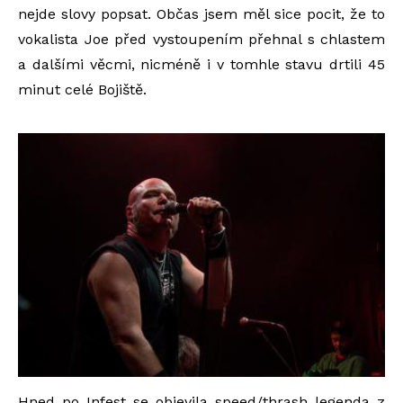
nejde slovy popsat. Občas jsem měl sice pocit, že to
vokalista Joe před vystoupením přehnal s chlastem
a dalšími věcmi, nicméně i v tomhle stavu drtili 45
minut celé Bojiště.
Hned po Infest se objevila speed/thrash legenda z