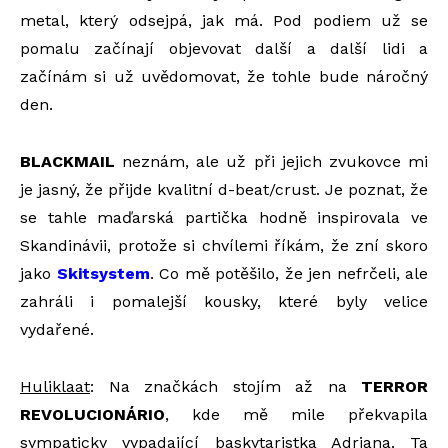
metal, který odsejpá, jak má. Pod podiem už se
pomalu začínají objevovat další a další lidi a
začínám si už uvědomovat, že tohle bude náročný
den.
BLACKMAIL
neznám, ale už při jejich zvukovce mi
je jasný, že přijde kvalitní d-beat/crust. Je poznat, že
se tahle maďarská partička hodně inspirovala ve
Skandinávii, protože si chvílemi říkám, že zní skoro
jako
Skitsystem
. Co mě potěšilo, že jen nefrčeli, ale
zahráli i pomalejší kousky, které byly velice
vydařené.
Huliklaat
: Na značkách stojím až na
TERROR
REVOLUCIONÁRIO
, kde mě mile překvapila
sympaticky vypadající baskytaristka Adriana. Ta