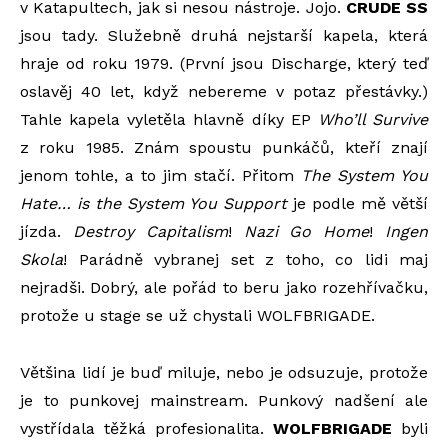
v Katapultech, jak si nesou nástroje. Jojo.
CRUDE SS
jsou tady. Služebně druhá nejstarší kapela, která
hraje od roku 1979. (První jsou Discharge, který teď
oslavěj 40 let, když nebereme v potaz přestávky.)
Tahle kapela vyletěla hlavně díky EP
Who’ll Survive
z roku 1985. Znám spoustu punkáčů, kteří znají
jenom tohle, a to jim stačí. Přitom
The System You
Hate… is the System You Support
je podle mě větší
jízda.
Destroy Capitalism
!
Nazi Go Home
!
Ingen
Skola
! Parádně vybranej set z toho, co lidi maj
nejradši. Dobrý, ale pořád to beru jako rozehřívačku,
protože u stage se už chystali WOLFBRIGADE.
Většina lidí je buď miluje, nebo je odsuzuje, protože
je to punkovej mainstream. Punkový nadšení ale
vystřídala těžká profesionalita.
WOLFBRIGADE
byli