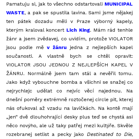
Pamatuju si, jak to všechno odstartovali
MUNICIPAL
WASTE
, a pak se spustila lavina. Sami jsme nějakej
ten pátek dozadu měli v Praze výborný kapely,
kterým kraloval koncert
Lich King
. Mám rád tenhle
žánr a jsem zvědavej, co uvidím, protože VIOLATOR
jsou podle mě
v žánru
jedna z nejlepších kapel
součanosti. A vlastně bych se chtěl opravit:
VIOLATOR JSOU JEDNOU Z NEJLEPŠÍCH KAPEL V
ŽÁNRU. Normálně jsem tam stál a nevěřil tomu.
Jako když vybouchne bomba a všichni se snažej co
nejrychlejc udělat co nejvíc věcí najednou. Na
dnešní poměry extrémně roztočenej circle pit, kterej
nás ofukoval až vzadu na lavičkách. Na kontě mají
„jen“ dvě dlouhohrající desky plus teď se chystá asi
něco novýho, ale už taky patřej mezi kultýře. Skvěle
rozebranej setlist a pecky jako
Destinated to Die
,