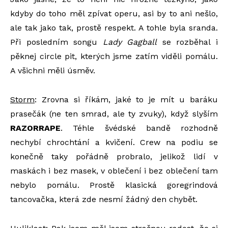
kdyby do toho měl zpívat operu, asi by to ani nešlo,
ale tak jako tak, prostě respekt. A tohle byla sranda.
Při posledním songu
Lady Gagball
se rozběhal i
pěknej circle pit, kterých jsme zatím viděli pomálu.
A všichni měli úsměv.
Storm
: Zrovna si říkám, jaké to je mít u baráku
prasečák (ne ten smrad, ale ty zvuky), když slyším
RAZORRAPE
. Téhle švédské bandě rozhodně
nechybí chrochtání a kvičení. Crew na podiu se
konečně taky pořádně probralo, jelikož lidí v
maskách i bez masek, v oblečení i bez oblečení tam
nebylo pomálu. Prostě klasická goregrindová
tancovačka, která zde nesmí žádný den chybět.