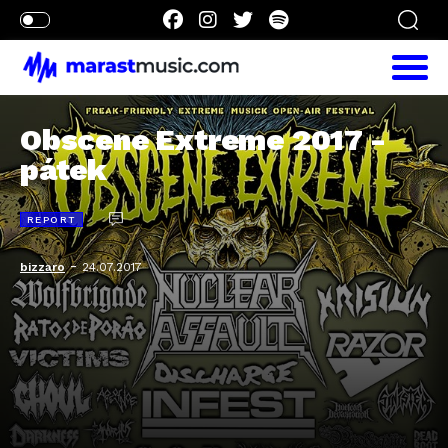
Obscene Extreme 2017 -
pátek
REPORT
-
bizzaro
24.07.2017