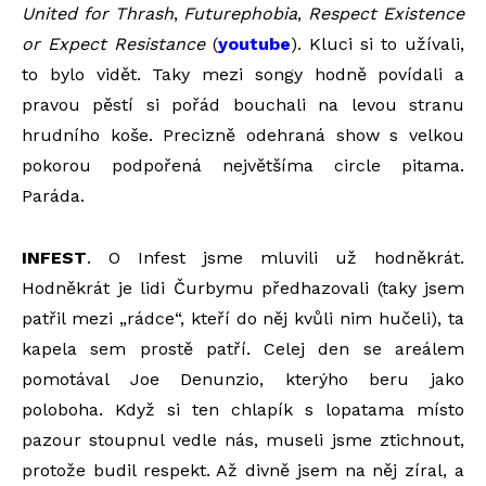
United for Thrash
,
Futurephobia
,
Respect Existence
or Expect Resistance
(
youtube
). Kluci si to užívali,
to bylo vidět. Taky mezi songy hodně povídali a
pravou pěstí si pořád bouchali na levou stranu
hrudního koše. Precizně odehraná show s velkou
pokorou podpořená největšíma circle pitama.
Paráda.
INFEST
. O Infest jsme mluvili už hodněkrát.
Hodněkrát je lidi Čurbymu předhazovali (taky jsem
patřil mezi „rádce“, kteří do něj kvůli nim hučeli), ta
kapela sem prostě patří. Celej den se areálem
pomotával Joe Denunzio, kterýho beru jako
poloboha. Když si ten chlapík s lopatama místo
pazour stoupnul vedle nás, museli jsme ztichnout,
protože budil respekt. Až divně jsem na něj zíral, a