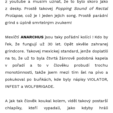
z youtube a musím uznat, že to bylo skoro jako
z desky. Prostě takovej
Popping Sound of Rectal
Prolapse
, což je i jeden jejich song. Prostě parádní
grind s úplně smrtelným zvukem!
Mexičtí
ANARCHUS
jsou taky pořádní kolíci ! Kdo by
řek, že fungují už 30 let. Opět skvěle zahranej
grindcore. Takovej mexickej standard, jenže doplatili
na to, že už to byla čtvrtá žánrově podobná kapela
v pořadí a to v člověku probudí trochu
monotónnosti, takže jsem mezi tím šel na pívo a
pokukoval po buňkách, kde byly nápisy VIOLATOR,
INFEST a WOLFBRIGADE.
A jak tak člověk koukal kolem, viděl takový postarší
chlapíky, kteří vypadali, jako kdyby hráli