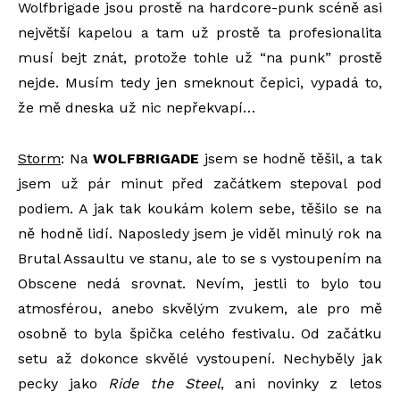
Wolfbrigade jsou prostě na hardcore-punk scéně asi
největší kapelou a tam už prostě ta profesionalita
musí bejt znát, protože tohle už “na punk” prostě
nejde. Musím tedy jen smeknout čepici, vypadá to,
že mě dneska už nic nepřekvapí…
Storm
: Na
WOLFBRIGADE
jsem se hodně těšil, a tak
jsem už pár minut před začátkem stepoval pod
podiem. A jak tak koukám kolem sebe, těšilo se na
ně hodně lidí. Naposledy jsem je viděl minulý rok na
Brutal Assaultu ve stanu, ale to se s vystoupením na
Obscene nedá srovnat. Nevím, jestli to bylo tou
atmosférou, anebo skvělým zvukem, ale pro mě
osobně to byla špička celého festivalu. Od začátku
setu až dokonce skvělé vystoupení. Nechyběly jak
pecky jako
Ride the Steel
, ani novinky z letos