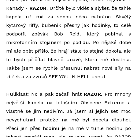
Kanady -
RAZOR
. Určitě bylo vidět a slyšet, že tahle
kapela už má za sebou něco nahráno. Skvělý
kytarový riffy, bubeník přesný jak hodinky, to celé
podpořil zpěvák Bob Reid, který pobíhal s
mikrofonním stojanem po podidu. Po nějaké době
mi ale opět přišlo, že hrají stále to stejné dokola, ale
to bych přičítal hlavně únavě, která mě dostihla.
Takže jsem se rychle přesunul nabrat nové síly na
zítřek a za zvuků SEE YOU IN HELL usnul.
Huliklaat
: No a pak začali hrát
RAZOR
. Pro mnohý
největší kapela na letošním Obscene Extreme a
vlastně se jim nedivím. Já jsem si jejich set moc
nevychutnal, protože na mě byl docela dlouhej.
Přeci jen přes hodinu je na mě v tuhle hodinu po
takový masáži moc, ale musím uznat, že RAZOR