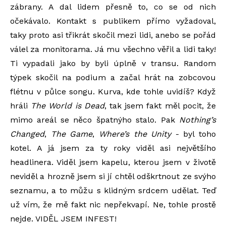
zábrany. A dal lidem přesně to, co se od nich
očekávalo. Kontakt s publikem přímo vyžadoval,
taky proto asi třikrát skočil mezi lidi, anebo se pořád
válel za monitorama. Já mu všechno věřil a lidi taky!
Ti vypadali jako by byli úplně v transu. Random
týpek skočil na podium a začal hrát na zobcovou
flétnu v půlce songu. Kurva, kde tohle uvidíš? Když
hráli
The World is Dead
, tak jsem fakt měl pocit, že
mimo areál se něco špatnýho stalo. Pak
Nothing
’
s
Changed
,
The Game
,
Where
’
s the Unity
- byl toho
kotel. A já jsem za ty roky viděl asi největšího
headlinera. Viděl jsem kapelu, kterou jsem v životě
neviděl a hrozně jsem si jí chtěl odškrtnout ze svýho
seznamu, a to můžu s klidným srdcem udělat. Teď
už vím, že mě fakt nic nepřekvapí. Ne, tohle prostě
nejde. VIDĚL JSEM INFEST!