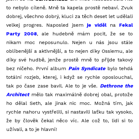
to nebylo cíleně. Mně ta kapela prostě nebaví. Zvuk
dobrej, všechno dobrý, kluci za těch deset let udělali
velkej progres. Naposled jsem
je viděl
na
Fekal
Party 2008
, ale hudebně mám pocit, že se to
nikam moc neposunulo. Nejen u nás jsou stále
oblíbenější a aktivnější, a to nejen díky Ossiemu, ale
díky své hudbě, jenže prostě mně to přijde takový
bez ničeho. První album
Pain Syndicate
bylo tehdá
totální rozjeb, kterej, i když se rychle oposlouchal,
tak po čase zase bavil. Ale to je vše.
Dethrone the
Architect
mělo tak maximálně dobrej obal, protože
ho dělal Seth, ale jinak nic moc. Možná tím, jak
rychle nahoru vystřelili, si nastavili laťku tak vysoko,
že by člověk čekal něco víc. Ale což to, lidi si to
užívali, a to je hlavní!