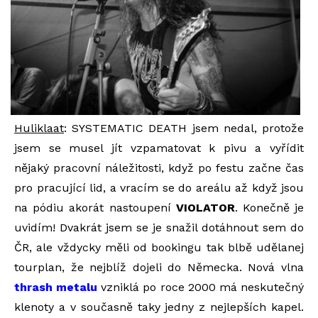
Huliklaat
: SYSTEMATIC DEATH jsem nedal, protože
jsem se musel jít vzpamatovat k pivu a vyřídit
nějaký pracovní náležitosti, když po festu začne čas
pro pracující lid, a vracím se do areálu až když jsou
na pódiu akorát nastoupení
VIOLATOR
. Konečně je
uvidím! Dvakrát jsem se je snažil dotáhnout sem do
ČR, ale vždycky měli od bookingu tak blbě udělanej
tourplan, že nejblíž dojeli do Německa. Nová vlna
thrash metalu
vzniklá po roce 2000 má neskutečný
klenoty a v současně taky jedny z nejlepších kapel.