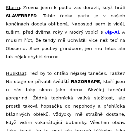
Storm
: Zrovna jsem k podiu zas dorazil, když hráli
SLAVEBREED
. Tahle řecká parta je v našich
končinách docela oblíbená. Naposled jsem je viděl,
tuším, před dvěma roky v Modrý Vopici s
Jig-Ai
. A
musím říct, že tehdy mě uchvátili vice než teď na
Obscenu. Sice poctivý grindcore, jen mu letos ale
tak nějak chyběl šmrnc.
Huliklaat
: Teď by to chtělo nějakej taneček. Takže?
Na stage se přivalili švédští
RAZORRAPE
, kteří jsou
u nás taky skoro jako doma. Skvělej taneční
goregrind. Žádná technická valivá složitost, ale
prostě taková hopsačka do nepohody a přehlídka
bláznivých obleků. Vždycky mě strašně dostane,
když vidím vokanálující bubeníky. Všechen obdiv.
Jako jasně, že to není nic hrozně těžkýho, jako