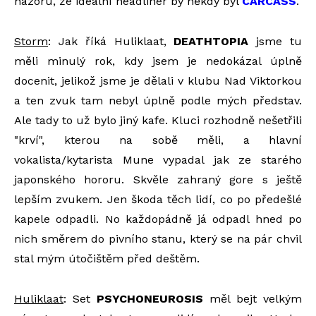
názoru, že ideální headliner by někdy byl
CARCASS
.
Storm
: Jak říká Huliklaat,
DEATHTOPIA
jsme tu
měli minulý rok, kdy jsem je nedokázal úplně
docenit, jelikož jsme je dělali v klubu Nad Viktorkou
a ten zvuk tam nebyl úplně podle mých představ.
Ale tady to už bylo jiný kafe. Kluci rozhodně nešetřili
"krví", kterou na sobě měli, a hlavní
vokalista/kytarista Mune vypadal jak ze starého
japonského hororu. Skvěle zahraný gore s ještě
lepším zvukem. Jen škoda těch lidí, co po předešlé
kapele odpadli. No každopádně já odpadl hned po
nich směrem do pivního stanu, který se na pár chvil
stal mým útočištěm před deštěm.
Huliklaat
: Set
PSYCHONEUROSIS
měl bejt velkým