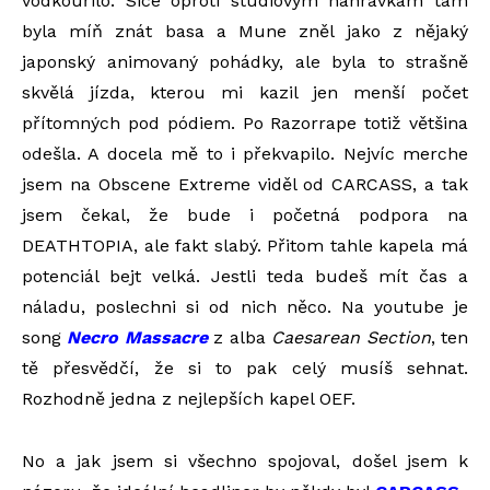
vodkouřilo. Sice oproti studiovým nahrávkám tam
byla míň znát basa a Mune zněl jako z nějaký
japonský animovaný pohádky, ale byla to strašně
skvělá jízda, kterou mi kazil jen menší počet
přítomných pod pódiem. Po Razorrape totiž většina
odešla. A docela mě to i překvapilo. Nejvíc merche
jsem na Obscene Extreme viděl od CARCASS, a tak
jsem čekal, že bude i početná podpora na
DEATHTOPIA, ale fakt slabý. Přitom tahle kapela má
potenciál bejt velká. Jestli teda budeš mít čas a
náladu, poslechni si od nich něco. Na youtube je
song
Necro Massacre
z alba
Caesarean Section
, ten
tě přesvědčí, že si to pak celý musíš sehnat.
Rozhodně jedna z nejlepších kapel OEF.
No a jak jsem si všechno spojoval, došel jsem k