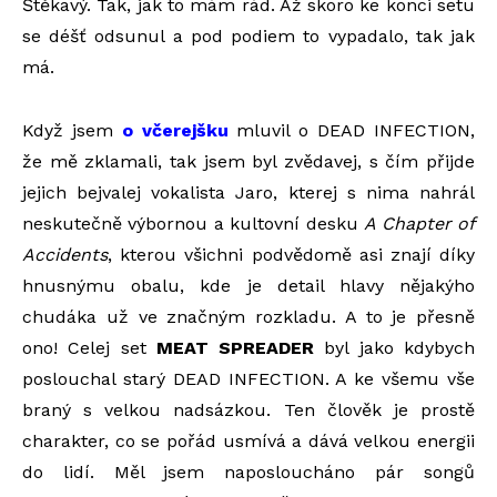
Štěkavý. Tak, jak to mám rád. Až skoro ke konci setu
se déšť odsunul a pod podiem to vypadalo, tak jak
má.
Když jsem
o včerejšku
mluvil o DEAD INFECTION,
že mě zklamali, tak jsem byl zvědavej, s čím přijde
jejich bejvalej vokalista Jaro, kterej s nima nahrál
neskutečně výbornou a kultovní desku
A Chapter of
Accidents
, kterou všichni podvědomě asi znají díky
hnusnýmu obalu, kde je detail hlavy nějakýho
chudáka už ve značným rozkladu. A to je přesně
ono! Celej set
MEAT SPREADER
byl jako kdybych
poslouchal starý DEAD INFECTION. A ke všemu vše
braný s velkou nadsázkou. Ten člověk je prostě
charakter, co se pořád usmívá a dává velkou energii
do lidí. Měl jsem naposloucháno pár songů