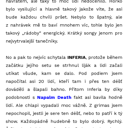
návratem, ale taky to moc lidí nedocenilo. Horko
bylo vysilující a hlavně takový jakože víte, že asi
bude každou chvíli pršet. Nebylo to špatný, ale
z nahrávek mě to baví mnohem víc, tohle bylo jen
takový „rádoby“ energický. Krátký songy jenom pro
nejvytrvalejší tanečníky.
No a pak to nejvíc schytala
INFERIA
, protože během
začátku jejího setu se strhnul liják a lidi začali
utíkat všude, kam se dalo. Pod podiem jsem
napočítal asi 20 lidí, kteří tam i přes ten déšť
dováděli a šlapali bahno. Přitom Inferia by díky
podobnosti s
Napalm Death
fakt asi bavila hodně
lidí. Ale chlapi vypadali moc vážně. Z grimas jsem
nepochopil, jestli je sere ten déšť, nebo to patří k tý
show. Každopádně hudebně to bylo dobrý. Rychlý.