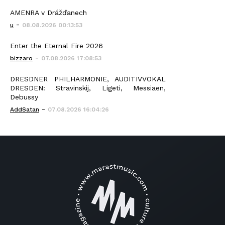
AMENRA v Drážďanech
-
u
08.08.2026 00:13:53
Enter the Eternal Fire 2026
-
bizzaro
07.08.2026 17:08:53
DRESDNER PHILHARMONIE, AUDITIVVOKAL
DRESDEN: Stravinskij, Ligeti, Messiaen,
Debussy
-
AddSatan
07.08.2026 16:04:26