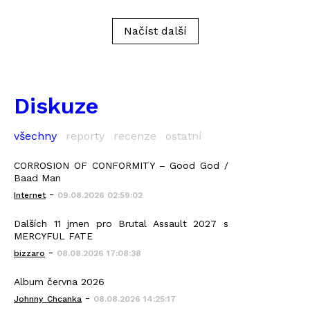
Načíst další
Diskuze
všechny
reporty
recenze
ostatní
CORROSION OF CONFORMITY – Good God /
Baad Man
-
Internet
09.08.2026 02:59:02
Dalších 11 jmen pro Brutal Assault 2027 s
MERCYFUL FATE
-
bizzaro
08.08.2026 17:08:38
Album června 2026
-
Johnny_Chcanka
08.08.2026 14:25:17