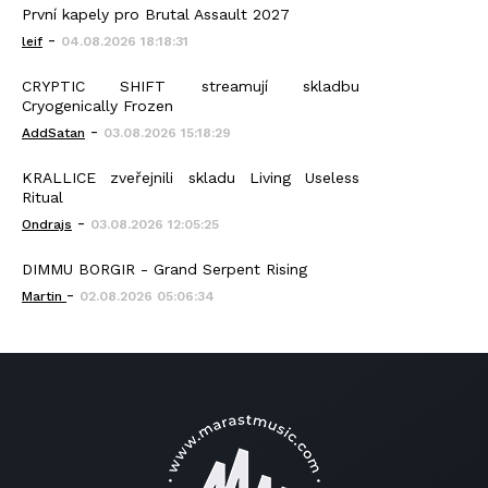
První kapely pro Brutal Assault 2027
-
leif
04.08.2026 18:18:31
CRYPTIC SHIFT streamují skladbu
Cryogenically Frozen
-
AddSatan
03.08.2026 15:18:29
KRALLICE zveřejnili skladu Living Useless
Ritual
-
Ondrajs
03.08.2026 12:05:25
DIMMU BORGIR - Grand Serpent Rising
-
Martin
02.08.2026 05:06:34