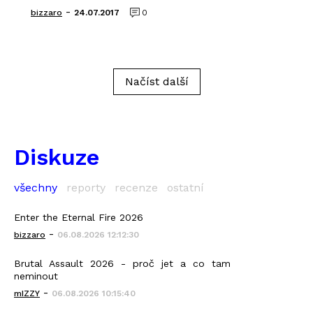
-
bizzaro
24.07.2017
0
Načíst další
Diskuze
všechny
reporty
recenze
ostatní
Enter the Eternal Fire 2026
-
bizzaro
06.08.2026 12:12:30
Brutal Assault 2026 - proč jet a co tam
neminout
-
mIZZY
06.08.2026 10:15:40