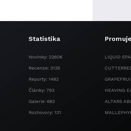
Statistika
Promuj
Novinky: 22606
LIQUID SPA
Recenze: 3135
CUTTERRE
Reporty: 1482
GRAPEFRU
Články: 793
HEAVING E
Galerie: 682
ALTARS AB
Rozhovory: 131
MALLEPHY