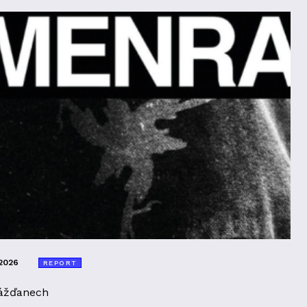
2026
REPORT
ážďanech