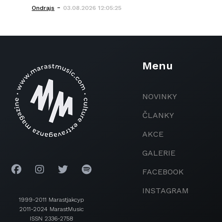
-
Ondrajs
03.08.2026 12:05:25
Menu
NOVINKY
ČLANKY
AKCE
GALERIE
FACEBOOK
INSTAGRAM
1999-2011 Marastjakcyp
2011-2024 MarastMusic
ISSN 2336-2758