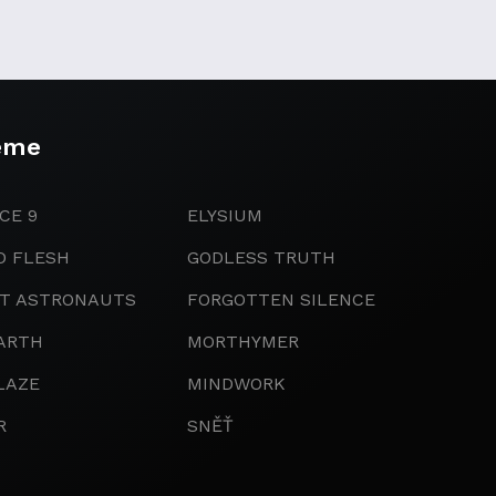
eme
CE 9
ELYSIUM
D FLESH
GODLESS TRUTH
IT ASTRONAUTS
FORGOTTEN SILENCE
ARTH
MORTHYMER
LAZE
MINDWORK
R
SNĚŤ