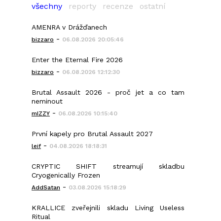
všechny
reporty
recenze
ostatní
AMENRA v Drážďanech
-
bizzaro
06.08.2026 20:05:46
Enter the Eternal Fire 2026
-
bizzaro
06.08.2026 12:12:30
Brutal Assault 2026 - proč jet a co tam
neminout
-
mIZZY
06.08.2026 10:15:40
První kapely pro Brutal Assault 2027
-
leif
04.08.2026 18:18:31
CRYPTIC SHIFT streamují skladbu
Cryogenically Frozen
-
AddSatan
03.08.2026 15:18:29
KRALLICE zveřejnili skladu Living Useless
Ritual